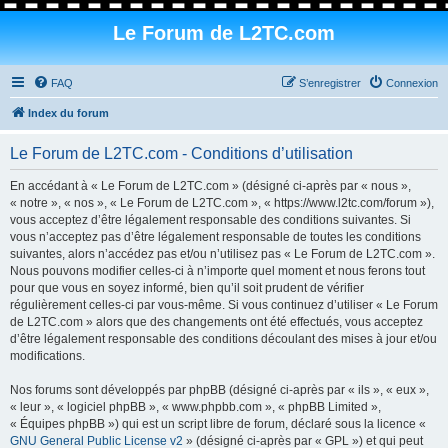
Le Forum de L2TC.com
FAQ
S’enregistrer
Connexion
Index du forum
Le Forum de L2TC.com - Conditions d’utilisation
En accédant à « Le Forum de L2TC.com » (désigné ci-après par « nous »,
« notre », « nos », « Le Forum de L2TC.com », « https://www.l2tc.com/forum »),
vous acceptez d’être légalement responsable des conditions suivantes. Si
vous n’acceptez pas d’être légalement responsable de toutes les conditions
suivantes, alors n’accédez pas et/ou n’utilisez pas « Le Forum de L2TC.com ».
Nous pouvons modifier celles-ci à n’importe quel moment et nous ferons tout
pour que vous en soyez informé, bien qu’il soit prudent de vérifier
régulièrement celles-ci par vous-même. Si vous continuez d’utiliser « Le Forum
de L2TC.com » alors que des changements ont été effectués, vous acceptez
d’être légalement responsable des conditions découlant des mises à jour et/ou
modifications.
Nos forums sont développés par phpBB (désigné ci-après par « ils », « eux »,
« leur », « logiciel phpBB », « www.phpbb.com », « phpBB Limited »,
« Équipes phpBB ») qui est un script libre de forum, déclaré sous la licence «
GNU General Public License v2
» (désigné ci-après par « GPL ») et qui peut