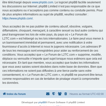
être téléchargé depuis
www.phpbb.com
. Le logiciel phpBB facilite seulement
les discussions sur Internet. phpBB Limited n’est pas responsable de ce que
nous acceptons ou n’acceptons pas comme contenu ou conduite permis. Pour
de plus amples informations au sujet de phpBB, veuillez consulter :
https://www.phpbb.com/
.
Vous acceptez de ne pas publier de contenu abusif, obscène, vulgaire,
diffamatoire, choquant, menaçant, à caractère sexuel ou tout autre contenu qui
peut transgresser les lois de votre pays, du pays où « Le Forum de
L2TC.com » est hébergé ou les lois internationales. Le faire peut vous mener à
un bannissement immédiat et permanent, avec une notification à votre
fournisseur d’accès à Internet si nous le jugeons nécessaire. Les adresses IP
de tous les messages sont enregistrées pour aider au renforcement de ces
conditions. Vous acceptez que « Le Forum de L2TC.com » supprime, modifie,
déplace ou verrouille n’importe quel sujet lorsque nous estimons que cela est
nécessaire. En tant que membre, vous acceptez que toutes les informations
que vous avez saisies soient stockées dans notre base de données. Bien que
ces informations ne soient pas diffusées à une tierce partie sans votre
consentement, ni « Le Forum de L2TC.com », ni phpBB ne pourront être tenus
comme responsables en cas de tentative de piratage visant à compromettre
les données.
Index du forum
Heures au format
UTC+02:00
Développé par
phpBB
® Forum Software © phpBB Limited