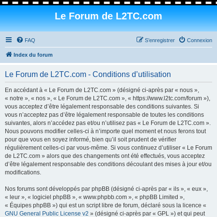
Le Forum de L2TC.com
FAQ
S’enregistrer
Connexion
Index du forum
Le Forum de L2TC.com - Conditions d’utilisation
En accédant à « Le Forum de L2TC.com » (désigné ci-après par « nous »,
« notre », « nos », « Le Forum de L2TC.com », « https://www.l2tc.com/forum »),
vous acceptez d’être légalement responsable des conditions suivantes. Si
vous n’acceptez pas d’être légalement responsable de toutes les conditions
suivantes, alors n’accédez pas et/ou n’utilisez pas « Le Forum de L2TC.com ».
Nous pouvons modifier celles-ci à n’importe quel moment et nous ferons tout
pour que vous en soyez informé, bien qu’il soit prudent de vérifier
régulièrement celles-ci par vous-même. Si vous continuez d’utiliser « Le Forum
de L2TC.com » alors que des changements ont été effectués, vous acceptez
d’être légalement responsable des conditions découlant des mises à jour et/ou
modifications.
Nos forums sont développés par phpBB (désigné ci-après par « ils », « eux »,
« leur », « logiciel phpBB », « www.phpbb.com », « phpBB Limited »,
« Équipes phpBB ») qui est un script libre de forum, déclaré sous la licence «
GNU General Public License v2
» (désigné ci-après par « GPL ») et qui peut