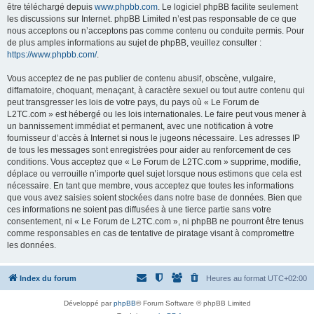
être téléchargé depuis
www.phpbb.com
. Le logiciel phpBB facilite seulement
les discussions sur Internet. phpBB Limited n’est pas responsable de ce que
nous acceptons ou n’acceptons pas comme contenu ou conduite permis. Pour
de plus amples informations au sujet de phpBB, veuillez consulter :
https://www.phpbb.com/
.
Vous acceptez de ne pas publier de contenu abusif, obscène, vulgaire,
diffamatoire, choquant, menaçant, à caractère sexuel ou tout autre contenu qui
peut transgresser les lois de votre pays, du pays où « Le Forum de
L2TC.com » est hébergé ou les lois internationales. Le faire peut vous mener à
un bannissement immédiat et permanent, avec une notification à votre
fournisseur d’accès à Internet si nous le jugeons nécessaire. Les adresses IP
de tous les messages sont enregistrées pour aider au renforcement de ces
conditions. Vous acceptez que « Le Forum de L2TC.com » supprime, modifie,
déplace ou verrouille n’importe quel sujet lorsque nous estimons que cela est
nécessaire. En tant que membre, vous acceptez que toutes les informations
que vous avez saisies soient stockées dans notre base de données. Bien que
ces informations ne soient pas diffusées à une tierce partie sans votre
consentement, ni « Le Forum de L2TC.com », ni phpBB ne pourront être tenus
comme responsables en cas de tentative de piratage visant à compromettre
les données.
Index du forum
Heures au format
UTC+02:00
Développé par
phpBB
® Forum Software © phpBB Limited