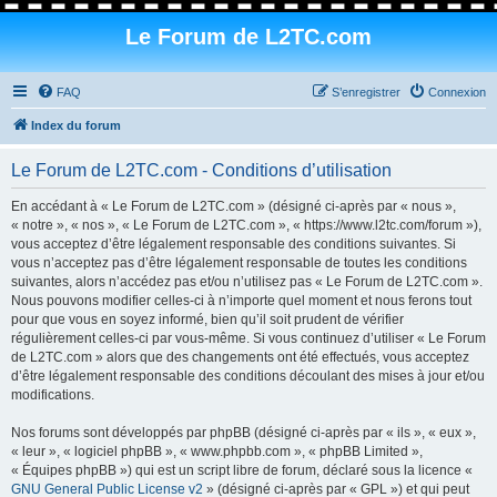
Le Forum de L2TC.com
FAQ
S’enregistrer
Connexion
Index du forum
Le Forum de L2TC.com - Conditions d’utilisation
En accédant à « Le Forum de L2TC.com » (désigné ci-après par « nous »,
« notre », « nos », « Le Forum de L2TC.com », « https://www.l2tc.com/forum »),
vous acceptez d’être légalement responsable des conditions suivantes. Si
vous n’acceptez pas d’être légalement responsable de toutes les conditions
suivantes, alors n’accédez pas et/ou n’utilisez pas « Le Forum de L2TC.com ».
Nous pouvons modifier celles-ci à n’importe quel moment et nous ferons tout
pour que vous en soyez informé, bien qu’il soit prudent de vérifier
régulièrement celles-ci par vous-même. Si vous continuez d’utiliser « Le Forum
de L2TC.com » alors que des changements ont été effectués, vous acceptez
d’être légalement responsable des conditions découlant des mises à jour et/ou
modifications.
Nos forums sont développés par phpBB (désigné ci-après par « ils », « eux »,
« leur », « logiciel phpBB », « www.phpbb.com », « phpBB Limited »,
« Équipes phpBB ») qui est un script libre de forum, déclaré sous la licence «
GNU General Public License v2
» (désigné ci-après par « GPL ») et qui peut