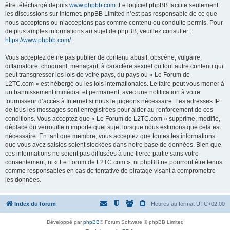
être téléchargé depuis
www.phpbb.com
. Le logiciel phpBB facilite seulement
les discussions sur Internet. phpBB Limited n’est pas responsable de ce que
nous acceptons ou n’acceptons pas comme contenu ou conduite permis. Pour
de plus amples informations au sujet de phpBB, veuillez consulter :
https://www.phpbb.com/
.
Vous acceptez de ne pas publier de contenu abusif, obscène, vulgaire,
diffamatoire, choquant, menaçant, à caractère sexuel ou tout autre contenu qui
peut transgresser les lois de votre pays, du pays où « Le Forum de
L2TC.com » est hébergé ou les lois internationales. Le faire peut vous mener à
un bannissement immédiat et permanent, avec une notification à votre
fournisseur d’accès à Internet si nous le jugeons nécessaire. Les adresses IP
de tous les messages sont enregistrées pour aider au renforcement de ces
conditions. Vous acceptez que « Le Forum de L2TC.com » supprime, modifie,
déplace ou verrouille n’importe quel sujet lorsque nous estimons que cela est
nécessaire. En tant que membre, vous acceptez que toutes les informations
que vous avez saisies soient stockées dans notre base de données. Bien que
ces informations ne soient pas diffusées à une tierce partie sans votre
consentement, ni « Le Forum de L2TC.com », ni phpBB ne pourront être tenus
comme responsables en cas de tentative de piratage visant à compromettre
les données.
Index du forum
Heures au format
UTC+02:00
Développé par
phpBB
® Forum Software © phpBB Limited