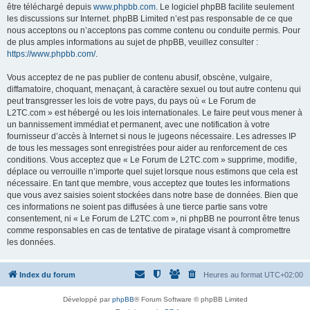
être téléchargé depuis
www.phpbb.com
. Le logiciel phpBB facilite seulement
les discussions sur Internet. phpBB Limited n’est pas responsable de ce que
nous acceptons ou n’acceptons pas comme contenu ou conduite permis. Pour
de plus amples informations au sujet de phpBB, veuillez consulter :
https://www.phpbb.com/
.
Vous acceptez de ne pas publier de contenu abusif, obscène, vulgaire,
diffamatoire, choquant, menaçant, à caractère sexuel ou tout autre contenu qui
peut transgresser les lois de votre pays, du pays où « Le Forum de
L2TC.com » est hébergé ou les lois internationales. Le faire peut vous mener à
un bannissement immédiat et permanent, avec une notification à votre
fournisseur d’accès à Internet si nous le jugeons nécessaire. Les adresses IP
de tous les messages sont enregistrées pour aider au renforcement de ces
conditions. Vous acceptez que « Le Forum de L2TC.com » supprime, modifie,
déplace ou verrouille n’importe quel sujet lorsque nous estimons que cela est
nécessaire. En tant que membre, vous acceptez que toutes les informations
que vous avez saisies soient stockées dans notre base de données. Bien que
ces informations ne soient pas diffusées à une tierce partie sans votre
consentement, ni « Le Forum de L2TC.com », ni phpBB ne pourront être tenus
comme responsables en cas de tentative de piratage visant à compromettre
les données.
Index du forum
Heures au format
UTC+02:00
Développé par
phpBB
® Forum Software © phpBB Limited