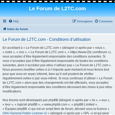
Le Forum de L2TC.com
FAQ
S’enregistrer
Connexion
Index du forum
Le Forum de L2TC.com - Conditions d’utilisation
En accédant à « Le Forum de L2TC.com » (désigné ci-après par « nous »,
« notre », « nos », « Le Forum de L2TC.com », « https://www.l2tc.com/forum »),
vous acceptez d’être légalement responsable des conditions suivantes. Si
vous n’acceptez pas d’être légalement responsable de toutes les conditions
suivantes, alors n’accédez pas et/ou n’utilisez pas « Le Forum de L2TC.com ».
Nous pouvons modifier celles-ci à n’importe quel moment et nous ferons tout
pour que vous en soyez informé, bien qu’il soit prudent de vérifier
régulièrement celles-ci par vous-même. Si vous continuez d’utiliser « Le Forum
de L2TC.com » alors que des changements ont été effectués, vous acceptez
d’être légalement responsable des conditions découlant des mises à jour et/ou
modifications.
Nos forums sont développés par phpBB (désigné ci-après par « ils », « eux »,
« leur », « logiciel phpBB », « www.phpbb.com », « phpBB Limited »,
« Équipes phpBB ») qui est un script libre de forum, déclaré sous la licence «
GNU General Public License v2
» (désigné ci-après par « GPL ») et qui peut