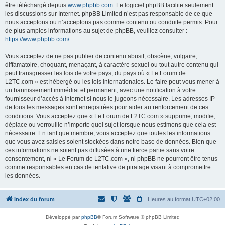
être téléchargé depuis
www.phpbb.com
. Le logiciel phpBB facilite seulement
les discussions sur Internet. phpBB Limited n’est pas responsable de ce que
nous acceptons ou n’acceptons pas comme contenu ou conduite permis. Pour
de plus amples informations au sujet de phpBB, veuillez consulter :
https://www.phpbb.com/
.
Vous acceptez de ne pas publier de contenu abusif, obscène, vulgaire,
diffamatoire, choquant, menaçant, à caractère sexuel ou tout autre contenu qui
peut transgresser les lois de votre pays, du pays où « Le Forum de
L2TC.com » est hébergé ou les lois internationales. Le faire peut vous mener à
un bannissement immédiat et permanent, avec une notification à votre
fournisseur d’accès à Internet si nous le jugeons nécessaire. Les adresses IP
de tous les messages sont enregistrées pour aider au renforcement de ces
conditions. Vous acceptez que « Le Forum de L2TC.com » supprime, modifie,
déplace ou verrouille n’importe quel sujet lorsque nous estimons que cela est
nécessaire. En tant que membre, vous acceptez que toutes les informations
que vous avez saisies soient stockées dans notre base de données. Bien que
ces informations ne soient pas diffusées à une tierce partie sans votre
consentement, ni « Le Forum de L2TC.com », ni phpBB ne pourront être tenus
comme responsables en cas de tentative de piratage visant à compromettre
les données.
Index du forum
Heures au format
UTC+02:00
Développé par
phpBB
® Forum Software © phpBB Limited