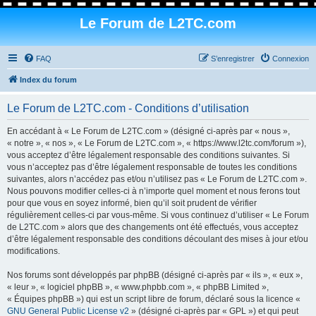
Le Forum de L2TC.com
FAQ
S’enregistrer
Connexion
Index du forum
Le Forum de L2TC.com - Conditions d’utilisation
En accédant à « Le Forum de L2TC.com » (désigné ci-après par « nous »,
« notre », « nos », « Le Forum de L2TC.com », « https://www.l2tc.com/forum »),
vous acceptez d’être légalement responsable des conditions suivantes. Si
vous n’acceptez pas d’être légalement responsable de toutes les conditions
suivantes, alors n’accédez pas et/ou n’utilisez pas « Le Forum de L2TC.com ».
Nous pouvons modifier celles-ci à n’importe quel moment et nous ferons tout
pour que vous en soyez informé, bien qu’il soit prudent de vérifier
régulièrement celles-ci par vous-même. Si vous continuez d’utiliser « Le Forum
de L2TC.com » alors que des changements ont été effectués, vous acceptez
d’être légalement responsable des conditions découlant des mises à jour et/ou
modifications.
Nos forums sont développés par phpBB (désigné ci-après par « ils », « eux »,
« leur », « logiciel phpBB », « www.phpbb.com », « phpBB Limited »,
« Équipes phpBB ») qui est un script libre de forum, déclaré sous la licence «
GNU General Public License v2
» (désigné ci-après par « GPL ») et qui peut