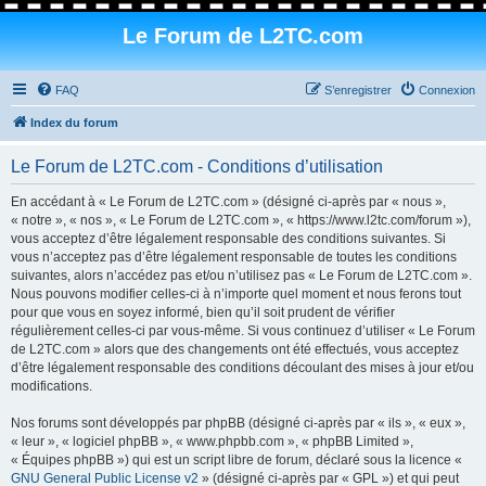
Le Forum de L2TC.com
FAQ
S’enregistrer
Connexion
Index du forum
Le Forum de L2TC.com - Conditions d’utilisation
En accédant à « Le Forum de L2TC.com » (désigné ci-après par « nous »,
« notre », « nos », « Le Forum de L2TC.com », « https://www.l2tc.com/forum »),
vous acceptez d’être légalement responsable des conditions suivantes. Si
vous n’acceptez pas d’être légalement responsable de toutes les conditions
suivantes, alors n’accédez pas et/ou n’utilisez pas « Le Forum de L2TC.com ».
Nous pouvons modifier celles-ci à n’importe quel moment et nous ferons tout
pour que vous en soyez informé, bien qu’il soit prudent de vérifier
régulièrement celles-ci par vous-même. Si vous continuez d’utiliser « Le Forum
de L2TC.com » alors que des changements ont été effectués, vous acceptez
d’être légalement responsable des conditions découlant des mises à jour et/ou
modifications.
Nos forums sont développés par phpBB (désigné ci-après par « ils », « eux »,
« leur », « logiciel phpBB », « www.phpbb.com », « phpBB Limited »,
« Équipes phpBB ») qui est un script libre de forum, déclaré sous la licence «
GNU General Public License v2
» (désigné ci-après par « GPL ») et qui peut