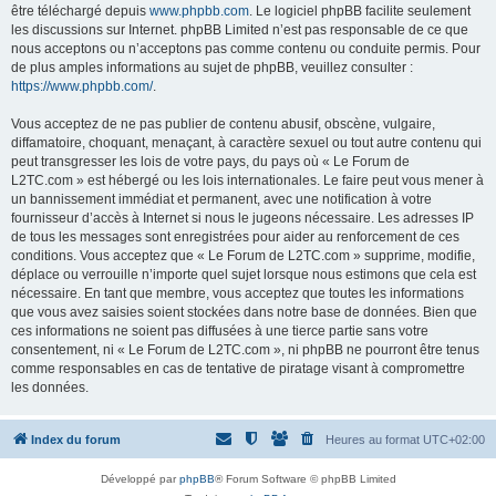
être téléchargé depuis
www.phpbb.com
. Le logiciel phpBB facilite seulement
les discussions sur Internet. phpBB Limited n’est pas responsable de ce que
nous acceptons ou n’acceptons pas comme contenu ou conduite permis. Pour
de plus amples informations au sujet de phpBB, veuillez consulter :
https://www.phpbb.com/
.
Vous acceptez de ne pas publier de contenu abusif, obscène, vulgaire,
diffamatoire, choquant, menaçant, à caractère sexuel ou tout autre contenu qui
peut transgresser les lois de votre pays, du pays où « Le Forum de
L2TC.com » est hébergé ou les lois internationales. Le faire peut vous mener à
un bannissement immédiat et permanent, avec une notification à votre
fournisseur d’accès à Internet si nous le jugeons nécessaire. Les adresses IP
de tous les messages sont enregistrées pour aider au renforcement de ces
conditions. Vous acceptez que « Le Forum de L2TC.com » supprime, modifie,
déplace ou verrouille n’importe quel sujet lorsque nous estimons que cela est
nécessaire. En tant que membre, vous acceptez que toutes les informations
que vous avez saisies soient stockées dans notre base de données. Bien que
ces informations ne soient pas diffusées à une tierce partie sans votre
consentement, ni « Le Forum de L2TC.com », ni phpBB ne pourront être tenus
comme responsables en cas de tentative de piratage visant à compromettre
les données.
Index du forum
Heures au format
UTC+02:00
Développé par
phpBB
® Forum Software © phpBB Limited