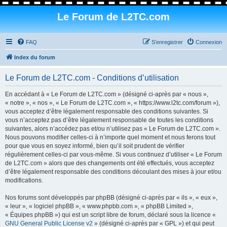
Le Forum de L2TC.com
FAQ
S’enregistrer
Connexion
Index du forum
Le Forum de L2TC.com - Conditions d’utilisation
En accédant à « Le Forum de L2TC.com » (désigné ci-après par « nous »,
« notre », « nos », « Le Forum de L2TC.com », « https://www.l2tc.com/forum »),
vous acceptez d’être légalement responsable des conditions suivantes. Si
vous n’acceptez pas d’être légalement responsable de toutes les conditions
suivantes, alors n’accédez pas et/ou n’utilisez pas « Le Forum de L2TC.com ».
Nous pouvons modifier celles-ci à n’importe quel moment et nous ferons tout
pour que vous en soyez informé, bien qu’il soit prudent de vérifier
régulièrement celles-ci par vous-même. Si vous continuez d’utiliser « Le Forum
de L2TC.com » alors que des changements ont été effectués, vous acceptez
d’être légalement responsable des conditions découlant des mises à jour et/ou
modifications.
Nos forums sont développés par phpBB (désigné ci-après par « ils », « eux »,
« leur », « logiciel phpBB », « www.phpbb.com », « phpBB Limited »,
« Équipes phpBB ») qui est un script libre de forum, déclaré sous la licence «
GNU General Public License v2
» (désigné ci-après par « GPL ») et qui peut