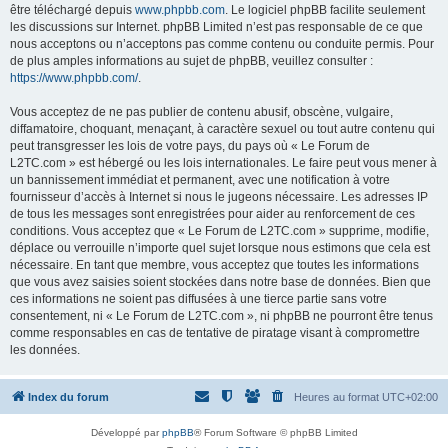
être téléchargé depuis
www.phpbb.com
. Le logiciel phpBB facilite seulement
les discussions sur Internet. phpBB Limited n’est pas responsable de ce que
nous acceptons ou n’acceptons pas comme contenu ou conduite permis. Pour
de plus amples informations au sujet de phpBB, veuillez consulter :
https://www.phpbb.com/
.
Vous acceptez de ne pas publier de contenu abusif, obscène, vulgaire,
diffamatoire, choquant, menaçant, à caractère sexuel ou tout autre contenu qui
peut transgresser les lois de votre pays, du pays où « Le Forum de
L2TC.com » est hébergé ou les lois internationales. Le faire peut vous mener à
un bannissement immédiat et permanent, avec une notification à votre
fournisseur d’accès à Internet si nous le jugeons nécessaire. Les adresses IP
de tous les messages sont enregistrées pour aider au renforcement de ces
conditions. Vous acceptez que « Le Forum de L2TC.com » supprime, modifie,
déplace ou verrouille n’importe quel sujet lorsque nous estimons que cela est
nécessaire. En tant que membre, vous acceptez que toutes les informations
que vous avez saisies soient stockées dans notre base de données. Bien que
ces informations ne soient pas diffusées à une tierce partie sans votre
consentement, ni « Le Forum de L2TC.com », ni phpBB ne pourront être tenus
comme responsables en cas de tentative de piratage visant à compromettre
les données.
Index du forum
Heures au format
UTC+02:00
Développé par
phpBB
® Forum Software © phpBB Limited