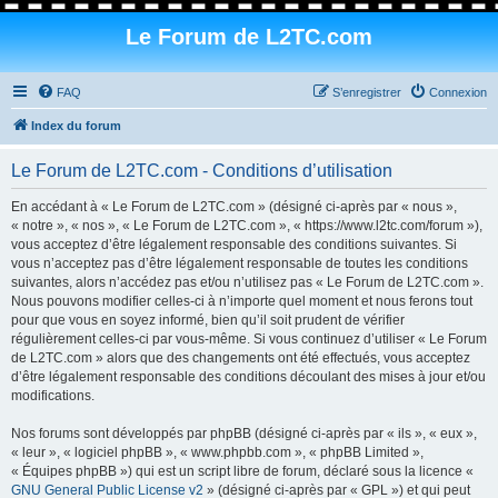
Le Forum de L2TC.com
FAQ
S’enregistrer
Connexion
Index du forum
Le Forum de L2TC.com - Conditions d’utilisation
En accédant à « Le Forum de L2TC.com » (désigné ci-après par « nous »,
« notre », « nos », « Le Forum de L2TC.com », « https://www.l2tc.com/forum »),
vous acceptez d’être légalement responsable des conditions suivantes. Si
vous n’acceptez pas d’être légalement responsable de toutes les conditions
suivantes, alors n’accédez pas et/ou n’utilisez pas « Le Forum de L2TC.com ».
Nous pouvons modifier celles-ci à n’importe quel moment et nous ferons tout
pour que vous en soyez informé, bien qu’il soit prudent de vérifier
régulièrement celles-ci par vous-même. Si vous continuez d’utiliser « Le Forum
de L2TC.com » alors que des changements ont été effectués, vous acceptez
d’être légalement responsable des conditions découlant des mises à jour et/ou
modifications.
Nos forums sont développés par phpBB (désigné ci-après par « ils », « eux »,
« leur », « logiciel phpBB », « www.phpbb.com », « phpBB Limited »,
« Équipes phpBB ») qui est un script libre de forum, déclaré sous la licence «
GNU General Public License v2
» (désigné ci-après par « GPL ») et qui peut