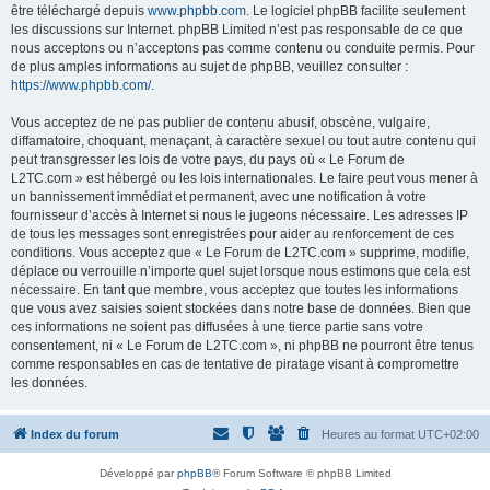
être téléchargé depuis
www.phpbb.com
. Le logiciel phpBB facilite seulement
les discussions sur Internet. phpBB Limited n’est pas responsable de ce que
nous acceptons ou n’acceptons pas comme contenu ou conduite permis. Pour
de plus amples informations au sujet de phpBB, veuillez consulter :
https://www.phpbb.com/
.
Vous acceptez de ne pas publier de contenu abusif, obscène, vulgaire,
diffamatoire, choquant, menaçant, à caractère sexuel ou tout autre contenu qui
peut transgresser les lois de votre pays, du pays où « Le Forum de
L2TC.com » est hébergé ou les lois internationales. Le faire peut vous mener à
un bannissement immédiat et permanent, avec une notification à votre
fournisseur d’accès à Internet si nous le jugeons nécessaire. Les adresses IP
de tous les messages sont enregistrées pour aider au renforcement de ces
conditions. Vous acceptez que « Le Forum de L2TC.com » supprime, modifie,
déplace ou verrouille n’importe quel sujet lorsque nous estimons que cela est
nécessaire. En tant que membre, vous acceptez que toutes les informations
que vous avez saisies soient stockées dans notre base de données. Bien que
ces informations ne soient pas diffusées à une tierce partie sans votre
consentement, ni « Le Forum de L2TC.com », ni phpBB ne pourront être tenus
comme responsables en cas de tentative de piratage visant à compromettre
les données.
Index du forum
Heures au format
UTC+02:00
Développé par
phpBB
® Forum Software © phpBB Limited