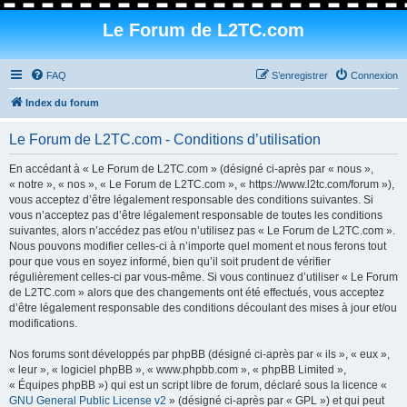
Le Forum de L2TC.com
FAQ
S’enregistrer
Connexion
Index du forum
Le Forum de L2TC.com - Conditions d’utilisation
En accédant à « Le Forum de L2TC.com » (désigné ci-après par « nous »,
« notre », « nos », « Le Forum de L2TC.com », « https://www.l2tc.com/forum »),
vous acceptez d’être légalement responsable des conditions suivantes. Si
vous n’acceptez pas d’être légalement responsable de toutes les conditions
suivantes, alors n’accédez pas et/ou n’utilisez pas « Le Forum de L2TC.com ».
Nous pouvons modifier celles-ci à n’importe quel moment et nous ferons tout
pour que vous en soyez informé, bien qu’il soit prudent de vérifier
régulièrement celles-ci par vous-même. Si vous continuez d’utiliser « Le Forum
de L2TC.com » alors que des changements ont été effectués, vous acceptez
d’être légalement responsable des conditions découlant des mises à jour et/ou
modifications.
Nos forums sont développés par phpBB (désigné ci-après par « ils », « eux »,
« leur », « logiciel phpBB », « www.phpbb.com », « phpBB Limited »,
« Équipes phpBB ») qui est un script libre de forum, déclaré sous la licence «
GNU General Public License v2
» (désigné ci-après par « GPL ») et qui peut