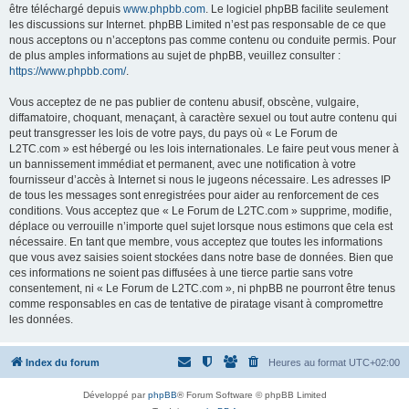
être téléchargé depuis
www.phpbb.com
. Le logiciel phpBB facilite seulement
les discussions sur Internet. phpBB Limited n’est pas responsable de ce que
nous acceptons ou n’acceptons pas comme contenu ou conduite permis. Pour
de plus amples informations au sujet de phpBB, veuillez consulter :
https://www.phpbb.com/
.
Vous acceptez de ne pas publier de contenu abusif, obscène, vulgaire,
diffamatoire, choquant, menaçant, à caractère sexuel ou tout autre contenu qui
peut transgresser les lois de votre pays, du pays où « Le Forum de
L2TC.com » est hébergé ou les lois internationales. Le faire peut vous mener à
un bannissement immédiat et permanent, avec une notification à votre
fournisseur d’accès à Internet si nous le jugeons nécessaire. Les adresses IP
de tous les messages sont enregistrées pour aider au renforcement de ces
conditions. Vous acceptez que « Le Forum de L2TC.com » supprime, modifie,
déplace ou verrouille n’importe quel sujet lorsque nous estimons que cela est
nécessaire. En tant que membre, vous acceptez que toutes les informations
que vous avez saisies soient stockées dans notre base de données. Bien que
ces informations ne soient pas diffusées à une tierce partie sans votre
consentement, ni « Le Forum de L2TC.com », ni phpBB ne pourront être tenus
comme responsables en cas de tentative de piratage visant à compromettre
les données.
Index du forum
Heures au format
UTC+02:00
Développé par
phpBB
® Forum Software © phpBB Limited