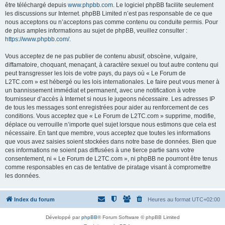
être téléchargé depuis
www.phpbb.com
. Le logiciel phpBB facilite seulement
les discussions sur Internet. phpBB Limited n’est pas responsable de ce que
nous acceptons ou n’acceptons pas comme contenu ou conduite permis. Pour
de plus amples informations au sujet de phpBB, veuillez consulter :
https://www.phpbb.com/
.
Vous acceptez de ne pas publier de contenu abusif, obscène, vulgaire,
diffamatoire, choquant, menaçant, à caractère sexuel ou tout autre contenu qui
peut transgresser les lois de votre pays, du pays où « Le Forum de
L2TC.com » est hébergé ou les lois internationales. Le faire peut vous mener à
un bannissement immédiat et permanent, avec une notification à votre
fournisseur d’accès à Internet si nous le jugeons nécessaire. Les adresses IP
de tous les messages sont enregistrées pour aider au renforcement de ces
conditions. Vous acceptez que « Le Forum de L2TC.com » supprime, modifie,
déplace ou verrouille n’importe quel sujet lorsque nous estimons que cela est
nécessaire. En tant que membre, vous acceptez que toutes les informations
que vous avez saisies soient stockées dans notre base de données. Bien que
ces informations ne soient pas diffusées à une tierce partie sans votre
consentement, ni « Le Forum de L2TC.com », ni phpBB ne pourront être tenus
comme responsables en cas de tentative de piratage visant à compromettre
les données.
Index du forum
Heures au format
UTC+02:00
Développé par
phpBB
® Forum Software © phpBB Limited