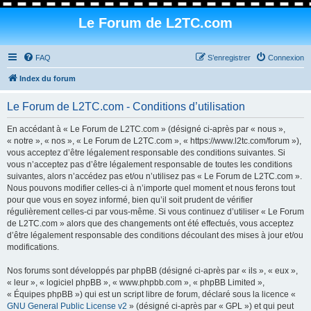
Le Forum de L2TC.com
FAQ
S’enregistrer
Connexion
Index du forum
Le Forum de L2TC.com - Conditions d’utilisation
En accédant à « Le Forum de L2TC.com » (désigné ci-après par « nous »,
« notre », « nos », « Le Forum de L2TC.com », « https://www.l2tc.com/forum »),
vous acceptez d’être légalement responsable des conditions suivantes. Si
vous n’acceptez pas d’être légalement responsable de toutes les conditions
suivantes, alors n’accédez pas et/ou n’utilisez pas « Le Forum de L2TC.com ».
Nous pouvons modifier celles-ci à n’importe quel moment et nous ferons tout
pour que vous en soyez informé, bien qu’il soit prudent de vérifier
régulièrement celles-ci par vous-même. Si vous continuez d’utiliser « Le Forum
de L2TC.com » alors que des changements ont été effectués, vous acceptez
d’être légalement responsable des conditions découlant des mises à jour et/ou
modifications.
Nos forums sont développés par phpBB (désigné ci-après par « ils », « eux »,
« leur », « logiciel phpBB », « www.phpbb.com », « phpBB Limited »,
« Équipes phpBB ») qui est un script libre de forum, déclaré sous la licence «
GNU General Public License v2
» (désigné ci-après par « GPL ») et qui peut