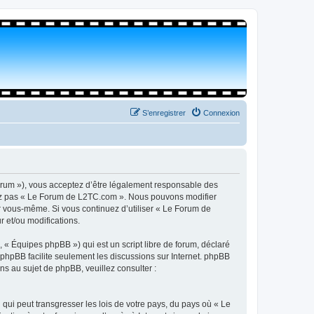
S’enregistrer
Connexion
orum »), vous acceptez d’être légalement responsable des
isez pas « Le Forum de L2TC.com ». Nous pouvons modifier
par vous-même. Si vous continuez d’utiliser « Le Forum de
 et/ou modifications.
 « Équipes phpBB ») qui est un script libre de forum, déclaré
l phpBB facilite seulement les discussions sur Internet. phpBB
 au sujet de phpBB, veuillez consulter :
qui peut transgresser les lois de votre pays, du pays où « Le