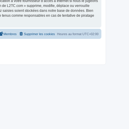
tion à votre fournisseur d’accès à Internet si nous le jugeons
m de L2TC.com » supprime, modifie, déplace ou verrouille
ez saisies soient stockées dans notre base de données. Bien
re tenus comme responsables en cas de tentative de piratage
Membres
Supprimer les cookies
Heures au format
UTC+02:00