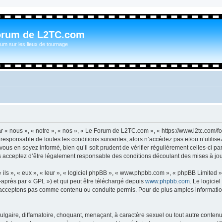
orum de L2TC.com
um sur les lieux de tournage
n
« nous », « notre », « nos », « Le Forum de L2TC.com », « https://www.l2tc.com/f
t responsable de toutes les conditions suivantes, alors n’accédez pas et/ou n’util
vous en soyez informé, bien qu’il soit prudent de vérifier régulièrement celles-ci 
acceptez d’être légalement responsable des conditions découlant des mises à jour
ls », « eux », « leur », « logiciel phpBB », « www.phpbb.com », « phpBB Limited »,
-après par « GPL ») et qui peut être téléchargé depuis
www.phpbb.com
. Le logicie
acceptons pas comme contenu ou conduite permis. Pour de plus amples informations
lgaire, diffamatoire, choquant, menaçant, à caractère sexuel ou tout autre contenu 