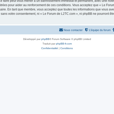
e faire peut vous mener à un bannissement immédiat et permanent, avec une notifica
strées pour aider au renforcement de ces conditions. Vous acceptez que « Le Foru
saire. En tant que membre, vous acceptez que toutes les informations que vous av
tie sans votre consentement, ni « Le Forum de L2TC.com », ni phpBB ne pourront êt
Nous contacter
L’équipe du forum
Développé par
phpBB
® Forum Software © phpBB Limited
Traduit par
phpBB-fr.com
Confidentialité
|
Conditions