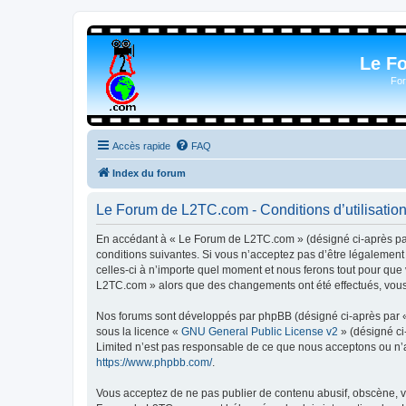
Le F
For
Accès rapide
FAQ
Index du forum
Le Forum de L2TC.com - Conditions d’utilisatio
En accédant à « Le Forum de L2TC.com » (désigné ci-après par 
conditions suivantes. Si vous n’acceptez pas d’être légalemen
celles-ci à n’importe quel moment et nous ferons tout pour que 
L2TC.com » alors que des changements ont été effectués, vous 
Nos forums sont développés par phpBB (désigné ci-après par « i
sous la licence «
GNU General Public License v2
» (désigné ci
Limited n’est pas responsable de ce que nous acceptons ou n’
https://www.phpbb.com/
.
Vous acceptez de ne pas publier de contenu abusif, obscène, vu