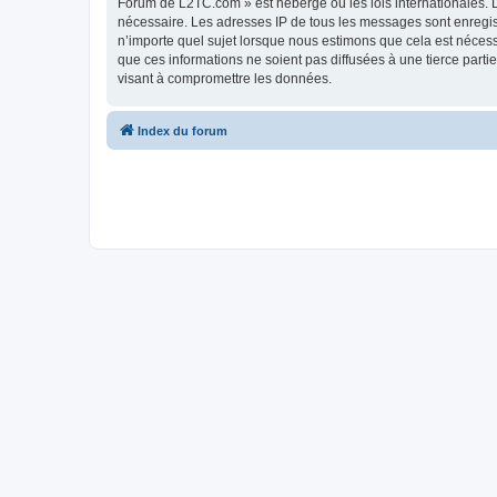
Forum de L2TC.com » est hébergé ou les lois internationales. L
nécessaire. Les adresses IP de tous les messages sont enregi
n’importe quel sujet lorsque nous estimons que cela est néces
que ces informations ne soient pas diffusées à une tierce par
visant à compromettre les données.
Index du forum