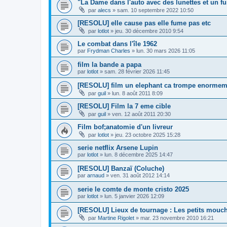
"La Dame dans l'auto avec des lunettes et un fus
par
alecs
»
sam. 10 septembre 2022 10:50
[RESOLU] elle cause pas elle fume pas etc
par
lotlot
»
jeu. 30 décembre 2010 9:54
Le combat dans l'île 1962
par
Frydman Charles
»
lun. 30 mars 2026 11:05
film la bande a papa
par
lotlot
»
sam. 28 février 2026 11:45
[RESOLU] film un elephant ca trompe enormem
par
guil
»
lun. 8 août 2011 8:09
[RESOLU] Film la 7 eme cible
par
guil
»
ven. 12 août 2011 20:30
Film bof;anatomie d'un livreur
par
lotlot
»
jeu. 23 octobre 2025 15:28
serie netflix Arsene Lupin
par
lotlot
»
lun. 8 décembre 2025 14:47
[RESOLU] Banzaï (Coluche)
par
arnaud
»
ven. 31 août 2012 14:14
serie le comte de monte cristo 2025
par
lotlot
»
lun. 5 janvier 2026 12:09
[RESOLU] Lieux de tournage : Les petits mouchoi
par
Martine Rigolet
»
mar. 23 novembre 2010 16:21