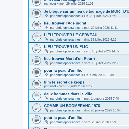
par
lotlot
»
mer. 29 juillet 2026 11:09
Je bloque sur un lieu de tournage de MORT D
par
christophecannes
»
lun. 20 juillet 2026 17:40
lieu trouver l'Age ingrat
par
christophecannes
»
mer. 22 juillet 2026 11:11
LIEU TROUVER LE CERVEAU
par
christophecannes
»
dim. 19 juillet 2026 4:16
LIEU TROUVER UN FLIC
par
christophecannes
»
sam. 18 juillet 2026 14:39
lieu trouver Mort d'un Pourri
par
christophecannes
»
sam. 18 juillet 2026 7:28
pour la peau d'un flic
par
christophecannes
»
lun. 4 mai 2026 10:39
film le secret de keops
par
lotlot
»
ven. 17 juillet 2026 11:58
deux hommes dans la ville
par
christophecannes
»
mer. 1 octobre 2025 7:40
COMME UN BOOMERANG 1976
par
christophecannes
»
dim. 26 janvier 2025 10:54
pour la peau d'un flic
par
christophecannes
»
sam. 23 mai 2026 1:59