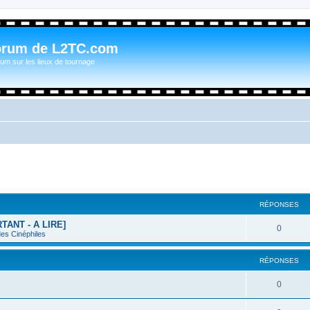
orum de L2TC.com
um sur les lieux de tournage
RÉPONSES
RTANT - A LIRE]
0
des Cinéphiles
RÉPONSES
0