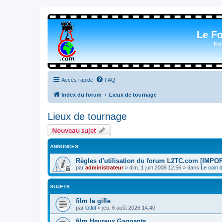
Le F
For
Accès rapide
FAQ
Index du forum
Lieux de tournage
Lieux de tournage
Nouveau sujet
ANNONCES
Règles d'utilisation du forum L2TC.com [IMPO
par
administrateur
»
dim. 1 juin 2008 12:56
» dans
Le coin 
SUJETS
film la gifle
par
lotlot
»
jeu. 6 août 2026 14:40
film Heureux Gagnants