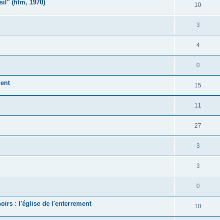
il" (film, 1970)
10
3
4
0
ent
15
11
27
3
3
0
rs : l'église de l'enterrement
10