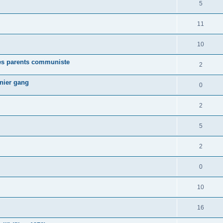
5
11
10
des parents communiste
2
rnier gang
0
2
5
2
0
10
16