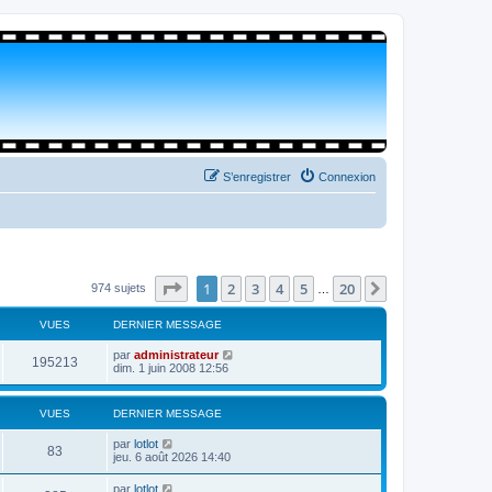
S’enregistrer
Connexion
Page
1
sur
20
1
2
3
4
5
20
Suivante
974 sujets
…
VUES
DERNIER MESSAGE
par
administrateur
195213
dim. 1 juin 2008 12:56
VUES
DERNIER MESSAGE
par
lotlot
83
jeu. 6 août 2026 14:40
par
lotlot