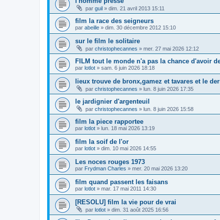
l'homme presse
par
guil
»
dim. 21 avril 2013 15:11
film la race des seigneurs
par
abeille
»
dim. 30 décembre 2012 15:10
sur le film le solitaire
par
christophecannes
»
mer. 27 mai 2026 12:12
FILM tout le monde n'a pas la chance d'avoir 
par
lotlot
»
sam. 6 juin 2026 18:18
lieux trouve de bronx,gamez et tavares et le de
par
christophecannes
»
lun. 8 juin 2026 17:35
le jardignier d'argenteuil
par
christophecannes
»
lun. 8 juin 2026 15:58
film la piece rapportee
par
lotlot
»
lun. 18 mai 2026 13:19
film la soif de l'or
par
lotlot
»
dim. 10 mai 2026 14:55
Les noces rouges 1973
par
Frydman Charles
»
mer. 20 mai 2026 13:20
film quand passent les faisans
par
lotlot
»
mar. 17 mai 2011 14:30
[RESOLU] film la vie pour de vrai
par
lotlot
»
dim. 31 août 2025 16:56