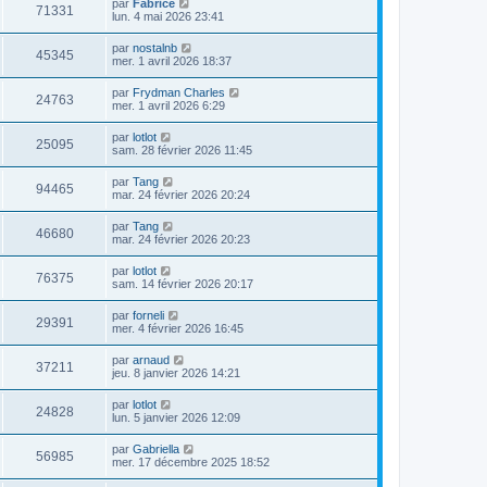
par
Fabrice
71331
lun. 4 mai 2026 23:41
par
nostalnb
45345
mer. 1 avril 2026 18:37
par
Frydman Charles
24763
mer. 1 avril 2026 6:29
par
lotlot
25095
sam. 28 février 2026 11:45
par
Tang
94465
mar. 24 février 2026 20:24
par
Tang
46680
mar. 24 février 2026 20:23
par
lotlot
76375
sam. 14 février 2026 20:17
par
forneli
29391
mer. 4 février 2026 16:45
par
arnaud
37211
jeu. 8 janvier 2026 14:21
par
lotlot
24828
lun. 5 janvier 2026 12:09
par
Gabriella
56985
mer. 17 décembre 2025 18:52