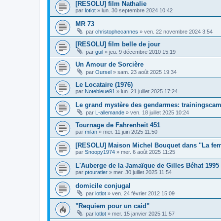
[RESOLU] film Nathalie
par
lotlot
»
lun. 30 septembre 2024 10:42
MR 73
par
christophecannes
»
ven. 22 novembre 2024 3:54
[RESOLU] film belle de jour
par
guil
»
jeu. 9 décembre 2010 15:19
Un Amour de Sorcière
par
Oursel
»
sam. 23 août 2025 19:34
Le Locataire (1976)
par
Notebleue91
»
lun. 21 juillet 2025 17:24
Le grand mystère des gendarmes: trainingsca
par
L-allemande
»
ven. 18 juillet 2025 10:24
Tournage de Fahrenheit 451
par
milan
»
mer. 11 juin 2025 11:50
[RESOLU] Maison Michel Bouquet dans "La fem
par
Snoopy1974
»
mer. 6 août 2025 11:25
L'Auberge de la Jamaïque de Gilles Béhat 1995
par
ptouratier
»
mer. 30 juillet 2025 11:54
domicile conjugal
par
lotlot
»
ven. 24 février 2012 15:09
"Requiem pour un caid"
par
lotlot
»
mer. 15 janvier 2025 11:57