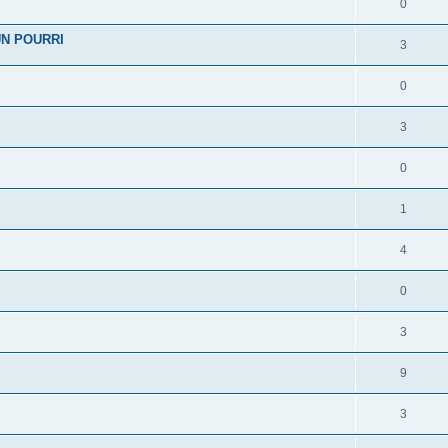
0
'UN POURRI
3
0
3
0
1
4
0
3
9
3