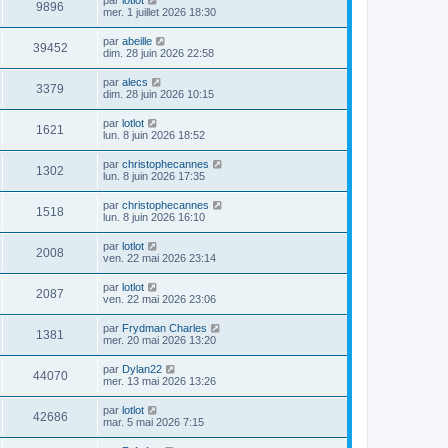
par
lotlot
9896
mer. 1 juillet 2026 18:30
par
abeille
39452
dim. 28 juin 2026 22:58
par
alecs
3379
dim. 28 juin 2026 10:15
par
lotlot
1621
lun. 8 juin 2026 18:52
par
christophecannes
1302
lun. 8 juin 2026 17:35
par
christophecannes
1518
lun. 8 juin 2026 16:10
par
lotlot
2008
ven. 22 mai 2026 23:14
par
lotlot
2087
ven. 22 mai 2026 23:06
par
Frydman Charles
1381
mer. 20 mai 2026 13:20
par
Dylan22
44070
mer. 13 mai 2026 13:26
par
lotlot
42686
mar. 5 mai 2026 7:15