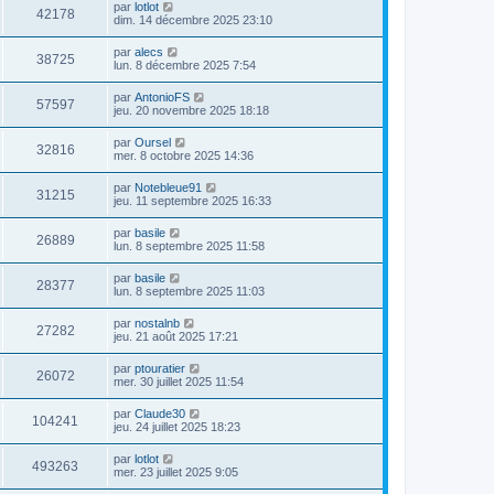
par
lotlot
42178
dim. 14 décembre 2025 23:10
par
alecs
38725
lun. 8 décembre 2025 7:54
par
AntonioFS
57597
jeu. 20 novembre 2025 18:18
par
Oursel
32816
mer. 8 octobre 2025 14:36
par
Notebleue91
31215
jeu. 11 septembre 2025 16:33
par
basile
26889
lun. 8 septembre 2025 11:58
par
basile
28377
lun. 8 septembre 2025 11:03
par
nostalnb
27282
jeu. 21 août 2025 17:21
par
ptouratier
26072
mer. 30 juillet 2025 11:54
par
Claude30
104241
jeu. 24 juillet 2025 18:23
par
lotlot
493263
mer. 23 juillet 2025 9:05