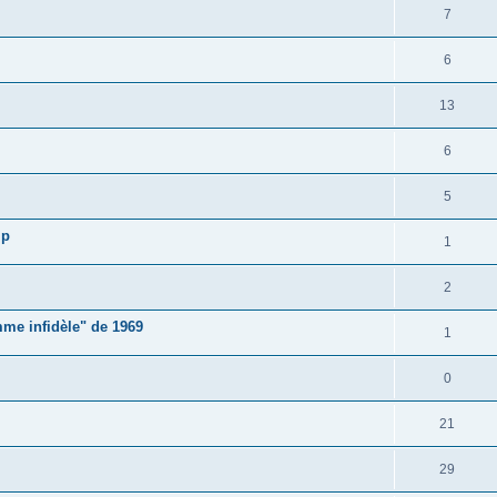
7
6
13
6
5
mp
1
2
me infidèle" de 1969
1
0
21
29