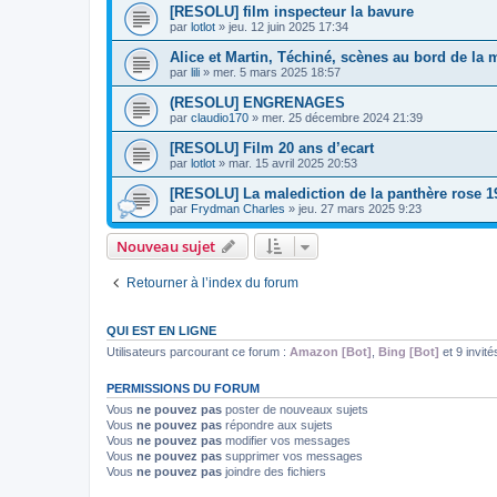
[RESOLU] film inspecteur la bavure
par
lotlot
»
jeu. 12 juin 2025 17:34
Alice et Martin, Téchiné, scènes au bord de la 
par
lili
»
mer. 5 mars 2025 18:57
(RESOLU] ENGRENAGES
par
claudio170
»
mer. 25 décembre 2024 21:39
[RESOLU] Film 20 ans d’ecart
par
lotlot
»
mar. 15 avril 2025 20:53
[RESOLU] La malediction de la panthère rose 1
par
Frydman Charles
»
jeu. 27 mars 2025 9:23
Nouveau sujet
Retourner à l’index du forum
QUI EST EN LIGNE
Utilisateurs parcourant ce forum :
Amazon [Bot]
,
Bing [Bot]
et 9 invité
PERMISSIONS DU FORUM
Vous
ne pouvez pas
poster de nouveaux sujets
Vous
ne pouvez pas
répondre aux sujets
Vous
ne pouvez pas
modifier vos messages
Vous
ne pouvez pas
supprimer vos messages
Vous
ne pouvez pas
joindre des fichiers