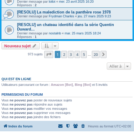
Dernier message par
lotlot
«
mer. 23 avril 2025 16:20
Réponses :
2
[RESOLU] La malediction de la panthère rose 1978
Dernier message par
Frydman Charles
«
jeu. 27 mars 2025 9:23
[RESOLU] un chateau identifié dans la série Quentin
Duward...
Dernier message par
nostalnb
«
mar. 25 mars 2025 18:24
Réponses :
1
Nouveau sujet
Page
1
sur
20
1
2
3
4
5
20
Suivante
973 sujets
…
Aller à
QUI EST EN LIGNE
Utilisateurs parcourant ce forum :
Amazon [Bot]
,
Bing [Bot]
et 5 invités
PERMISSIONS DU FORUM
Vous
ne pouvez pas
poster de nouveaux sujets
Vous
ne pouvez pas
répondre aux sujets
Vous
ne pouvez pas
modifier vos messages
Vous
ne pouvez pas
supprimer vos messages
Vous
ne pouvez pas
joindre des fichiers
Index du forum
Heures au format
UTC+02:00