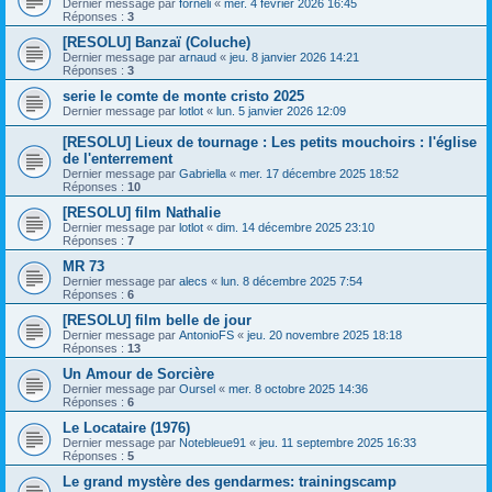
Dernier message par
forneli
«
mer. 4 février 2026 16:45
Réponses :
3
[RESOLU] Banzaï (Coluche)
Dernier message par
arnaud
«
jeu. 8 janvier 2026 14:21
Réponses :
3
serie le comte de monte cristo 2025
Dernier message par
lotlot
«
lun. 5 janvier 2026 12:09
[RESOLU] Lieux de tournage : Les petits mouchoirs : l'église
de l'enterrement
Dernier message par
Gabriella
«
mer. 17 décembre 2025 18:52
Réponses :
10
[RESOLU] film Nathalie
Dernier message par
lotlot
«
dim. 14 décembre 2025 23:10
Réponses :
7
MR 73
Dernier message par
alecs
«
lun. 8 décembre 2025 7:54
Réponses :
6
[RESOLU] film belle de jour
Dernier message par
AntonioFS
«
jeu. 20 novembre 2025 18:18
Réponses :
13
Un Amour de Sorcière
Dernier message par
Oursel
«
mer. 8 octobre 2025 14:36
Réponses :
6
Le Locataire (1976)
Dernier message par
Notebleue91
«
jeu. 11 septembre 2025 16:33
Réponses :
5
Le grand mystère des gendarmes: trainingscamp