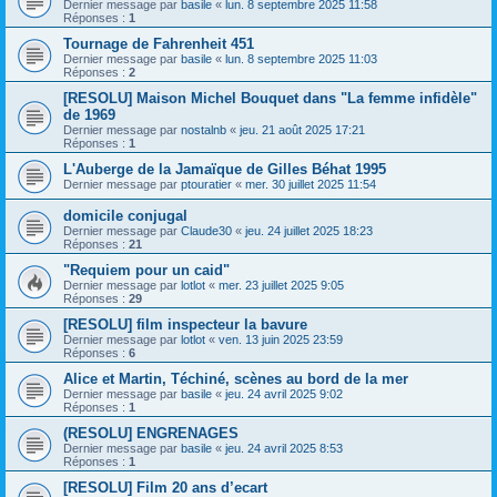
Dernier message par
basile
«
lun. 8 septembre 2025 11:58
Réponses :
1
Tournage de Fahrenheit 451
Dernier message par
basile
«
lun. 8 septembre 2025 11:03
Réponses :
2
[RESOLU] Maison Michel Bouquet dans "La femme infidèle"
de 1969
Dernier message par
nostalnb
«
jeu. 21 août 2025 17:21
Réponses :
1
L'Auberge de la Jamaïque de Gilles Béhat 1995
Dernier message par
ptouratier
«
mer. 30 juillet 2025 11:54
domicile conjugal
Dernier message par
Claude30
«
jeu. 24 juillet 2025 18:23
Réponses :
21
"Requiem pour un caid"
Dernier message par
lotlot
«
mer. 23 juillet 2025 9:05
Réponses :
29
[RESOLU] film inspecteur la bavure
Dernier message par
lotlot
«
ven. 13 juin 2025 23:59
Réponses :
6
Alice et Martin, Téchiné, scènes au bord de la mer
Dernier message par
basile
«
jeu. 24 avril 2025 9:02
Réponses :
1
(RESOLU] ENGRENAGES
Dernier message par
basile
«
jeu. 24 avril 2025 8:53
Réponses :
1
[RESOLU] Film 20 ans d’ecart