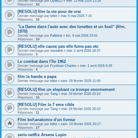
Dernier message par
Dylan22
«
mer. 13 mai 2026 13:26
Réponses :
10
[RESOLU] film la vie pour de vrai
Dernier message par
lotlot
«
mar. 5 mai 2026 7:15
Réponses :
16
"La Dame dans l'auto avec des lunettes et un fusil" (film,
1970)
Dernier message par
Fabrice
«
lun. 4 mai 2026 23:41
Réponses :
10
[RESOLU] elle cause pas elle fume pas etc
Dernier message par
nostalnb
«
mer. 1 avril 2026 18:37
Réponses :
3
Le combat dans l'île 1962
Dernier message par
Frydman Charles
«
mer. 1 avril 2026 6:29
Réponses :
4
film la bande a papa
Dernier message par
lotlot
«
sam. 28 février 2026 11:45
[RESOLU] film un elephant ca trompe enormement
Dernier message par
Tang
«
mar. 24 février 2026 20:24
Réponses :
15
[RESOLU] Film la 7 eme cible
Dernier message par
Tang
«
mar. 24 février 2026 20:23
Réponses :
11
Film bof;anatomie d'un livreur
Dernier message par
lotlot
«
sam. 14 février 2026 20:17
Réponses :
27
serie netflix Arsene Lupin