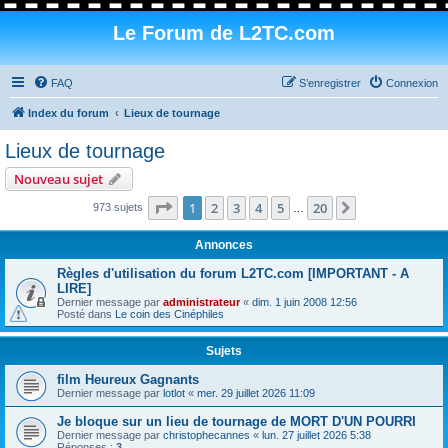
Le Forum de L2TC.com
FAQ
S’enregistrer
Connexion
Index du forum
Lieux de tournage
Lieux de tournage
Nouveau sujet
Page
1
sur
20
1
2
3
4
5
20
Suivante
973 sujets
…
Annonces
Règles d'utilisation du forum L2TC.com [IMPORTANT - A
LIRE]
Dernier message par
administrateur
«
dim. 1 juin 2008 12:56
Posté dans
Le coin des Cinéphiles
Sujets
film Heureux Gagnants
Dernier message par
lotlot
«
mer. 29 juillet 2026 11:09
Je bloque sur un lieu de tournage de MORT D'UN POURRI
Dernier message par
christophecannes
«
lun. 27 juillet 2026 5:38
Réponses :
3