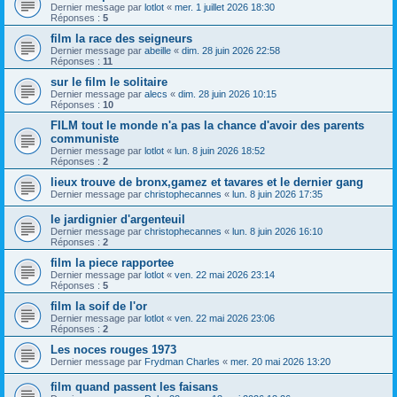
Dernier message par
lotlot
«
mer. 1 juillet 2026 18:30
Réponses :
5
film la race des seigneurs
Dernier message par
abeille
«
dim. 28 juin 2026 22:58
Réponses :
11
sur le film le solitaire
Dernier message par
alecs
«
dim. 28 juin 2026 10:15
Réponses :
10
FILM tout le monde n'a pas la chance d'avoir des parents
communiste
Dernier message par
lotlot
«
lun. 8 juin 2026 18:52
Réponses :
2
lieux trouve de bronx,gamez et tavares et le dernier gang
Dernier message par
christophecannes
«
lun. 8 juin 2026 17:35
le jardignier d'argenteuil
Dernier message par
christophecannes
«
lun. 8 juin 2026 16:10
Réponses :
2
film la piece rapportee
Dernier message par
lotlot
«
ven. 22 mai 2026 23:14
Réponses :
5
film la soif de l'or
Dernier message par
lotlot
«
ven. 22 mai 2026 23:06
Réponses :
2
Les noces rouges 1973
Dernier message par
Frydman Charles
«
mer. 20 mai 2026 13:20
film quand passent les faisans