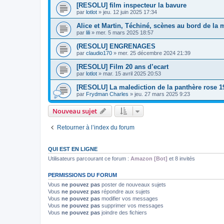
[RESOLU] film inspecteur la bavure
par
lotlot
»
jeu. 12 juin 2025 17:34
Alice et Martin, Téchiné, scènes au bord de la 
par
lili
»
mer. 5 mars 2025 18:57
(RESOLU] ENGRENAGES
par
claudio170
»
mer. 25 décembre 2024 21:39
[RESOLU] Film 20 ans d’ecart
par
lotlot
»
mar. 15 avril 2025 20:53
[RESOLU] La malediction de la panthère rose 1
par
Frydman Charles
»
jeu. 27 mars 2025 9:23
Nouveau sujet
Retourner à l’index du forum
QUI EST EN LIGNE
Utilisateurs parcourant ce forum :
Amazon [Bot]
et 8 invités
PERMISSIONS DU FORUM
Vous
ne pouvez pas
poster de nouveaux sujets
Vous
ne pouvez pas
répondre aux sujets
Vous
ne pouvez pas
modifier vos messages
Vous
ne pouvez pas
supprimer vos messages
Vous
ne pouvez pas
joindre des fichiers