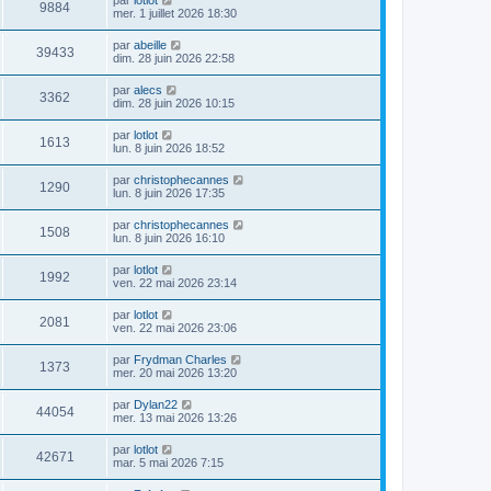
par
lotlot
9884
mer. 1 juillet 2026 18:30
par
abeille
39433
dim. 28 juin 2026 22:58
par
alecs
3362
dim. 28 juin 2026 10:15
par
lotlot
1613
lun. 8 juin 2026 18:52
par
christophecannes
1290
lun. 8 juin 2026 17:35
par
christophecannes
1508
lun. 8 juin 2026 16:10
par
lotlot
1992
ven. 22 mai 2026 23:14
par
lotlot
2081
ven. 22 mai 2026 23:06
par
Frydman Charles
1373
mer. 20 mai 2026 13:20
par
Dylan22
44054
mer. 13 mai 2026 13:26
par
lotlot
42671
mar. 5 mai 2026 7:15