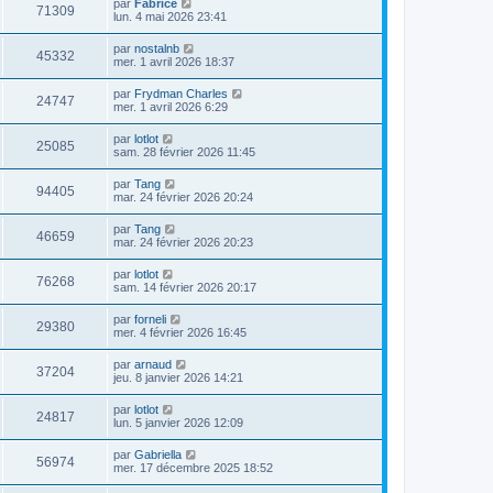
par
Fabrice
71309
lun. 4 mai 2026 23:41
par
nostalnb
45332
mer. 1 avril 2026 18:37
par
Frydman Charles
24747
mer. 1 avril 2026 6:29
par
lotlot
25085
sam. 28 février 2026 11:45
par
Tang
94405
mar. 24 février 2026 20:24
par
Tang
46659
mar. 24 février 2026 20:23
par
lotlot
76268
sam. 14 février 2026 20:17
par
forneli
29380
mer. 4 février 2026 16:45
par
arnaud
37204
jeu. 8 janvier 2026 14:21
par
lotlot
24817
lun. 5 janvier 2026 12:09
par
Gabriella
56974
mer. 17 décembre 2025 18:52