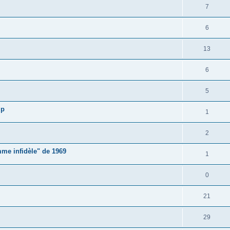
7
6
13
6
5
mp
1
2
me infidèle" de 1969
1
0
21
29