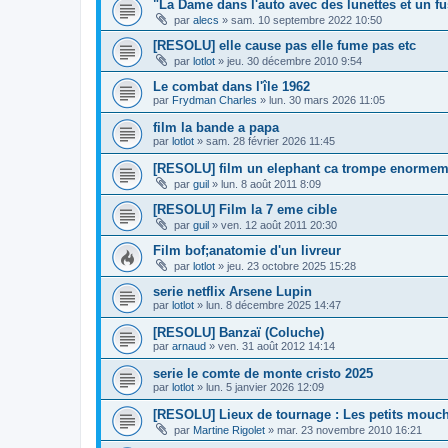
"La Dame dans l'auto avec des lunettes et un fus
par
alecs
»
sam. 10 septembre 2022 10:50
[RESOLU] elle cause pas elle fume pas etc
par
lotlot
»
jeu. 30 décembre 2010 9:54
Le combat dans l'île 1962
par
Frydman Charles
»
lun. 30 mars 2026 11:05
film la bande a papa
par
lotlot
»
sam. 28 février 2026 11:45
[RESOLU] film un elephant ca trompe enormem
par
guil
»
lun. 8 août 2011 8:09
[RESOLU] Film la 7 eme cible
par
guil
»
ven. 12 août 2011 20:30
Film bof;anatomie d'un livreur
par
lotlot
»
jeu. 23 octobre 2025 15:28
serie netflix Arsene Lupin
par
lotlot
»
lun. 8 décembre 2025 14:47
[RESOLU] Banzaï (Coluche)
par
arnaud
»
ven. 31 août 2012 14:14
serie le comte de monte cristo 2025
par
lotlot
»
lun. 5 janvier 2026 12:09
[RESOLU] Lieux de tournage : Les petits mouchoi
par
Martine Rigolet
»
mar. 23 novembre 2010 16:21