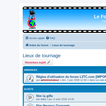
Le F
For
Accès rapide
FAQ
Index du forum
Lieux de tournage
Lieux de tournage
Nouveau sujet
ANNONCES
Règles d'utilisation du forum L2TC.com [IMPO
par
administrateur
»
dim. 1 juin 2008 12:56
» dans
Le coin 
SUJETS
film la gifle
par
lotlot
»
jeu. 6 août 2026 14:40
film Heureux Gagnants