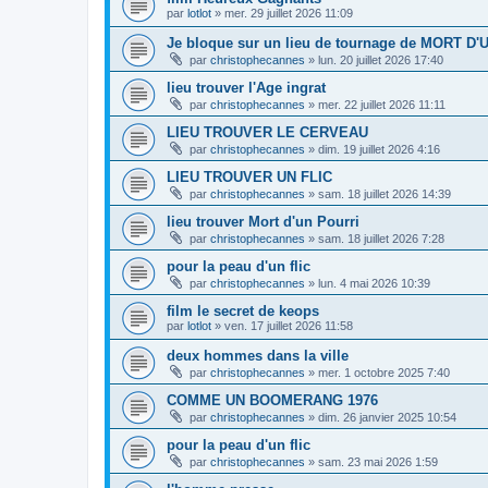
par
lotlot
»
mer. 29 juillet 2026 11:09
Je bloque sur un lieu de tournage de MORT D
par
christophecannes
»
lun. 20 juillet 2026 17:40
lieu trouver l'Age ingrat
par
christophecannes
»
mer. 22 juillet 2026 11:11
LIEU TROUVER LE CERVEAU
par
christophecannes
»
dim. 19 juillet 2026 4:16
LIEU TROUVER UN FLIC
par
christophecannes
»
sam. 18 juillet 2026 14:39
lieu trouver Mort d'un Pourri
par
christophecannes
»
sam. 18 juillet 2026 7:28
pour la peau d'un flic
par
christophecannes
»
lun. 4 mai 2026 10:39
film le secret de keops
par
lotlot
»
ven. 17 juillet 2026 11:58
deux hommes dans la ville
par
christophecannes
»
mer. 1 octobre 2025 7:40
COMME UN BOOMERANG 1976
par
christophecannes
»
dim. 26 janvier 2025 10:54
pour la peau d'un flic
par
christophecannes
»
sam. 23 mai 2026 1:59