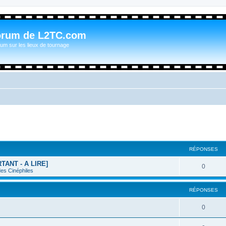
orum de L2TC.com
um sur les lieux de tournage
RÉPONSES
RTANT - A LIRE]
0
des Cinéphiles
RÉPONSES
0