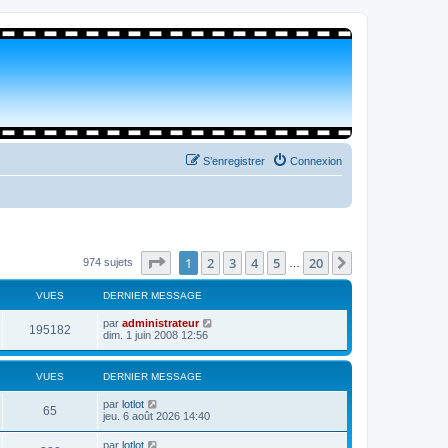
S’enregistrer
Connexion
Page
1
sur
20
1
2
3
4
5
20
Suivante
974 sujets
…
VUES
DERNIER MESSAGE
par
administrateur
195182
dim. 1 juin 2008 12:56
VUES
DERNIER MESSAGE
par
lotlot
65
jeu. 6 août 2026 14:40
par
lotlot