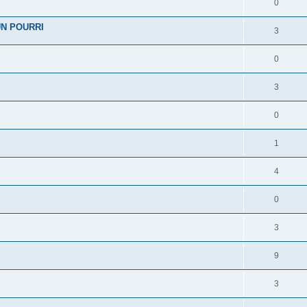
0
'UN POURRI
3
0
3
0
1
4
0
3
9
3