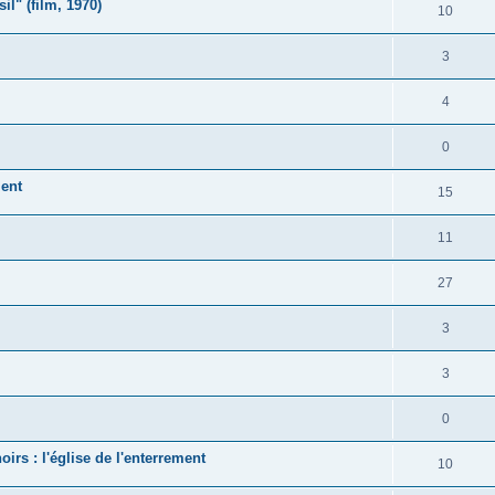
il" (film, 1970)
10
3
4
0
ent
15
11
27
3
3
0
rs : l'église de l'enterrement
10