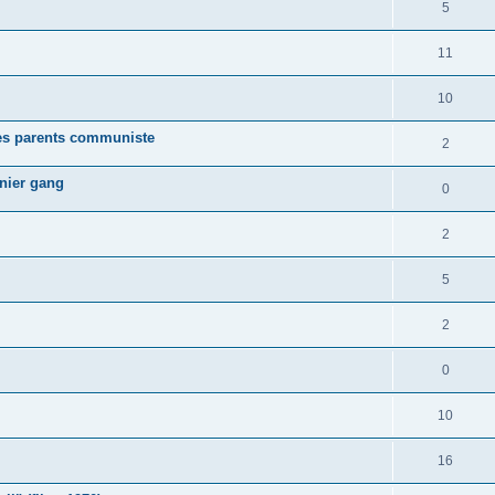
5
11
10
des parents communiste
2
rnier gang
0
2
5
2
0
10
16