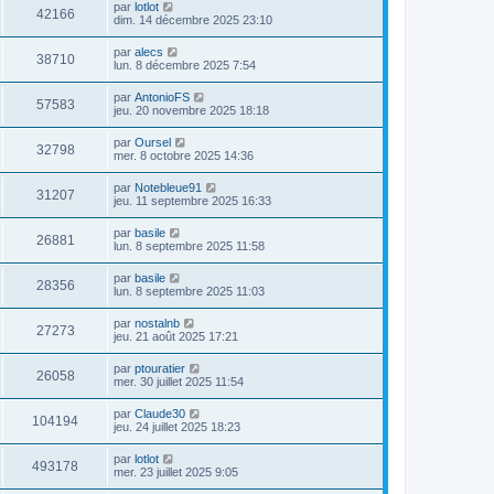
par
lotlot
42166
dim. 14 décembre 2025 23:10
par
alecs
38710
lun. 8 décembre 2025 7:54
par
AntonioFS
57583
jeu. 20 novembre 2025 18:18
par
Oursel
32798
mer. 8 octobre 2025 14:36
par
Notebleue91
31207
jeu. 11 septembre 2025 16:33
par
basile
26881
lun. 8 septembre 2025 11:58
par
basile
28356
lun. 8 septembre 2025 11:03
par
nostalnb
27273
jeu. 21 août 2025 17:21
par
ptouratier
26058
mer. 30 juillet 2025 11:54
par
Claude30
104194
jeu. 24 juillet 2025 18:23
par
lotlot
493178
mer. 23 juillet 2025 9:05