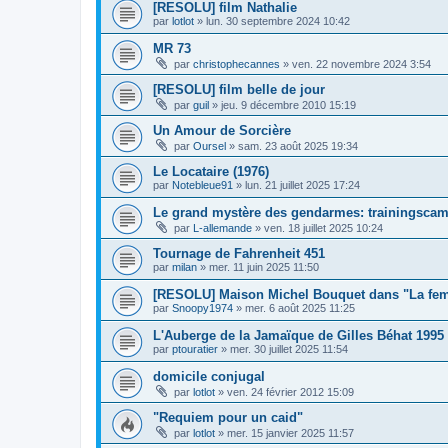
[RESOLU] film Nathalie
par
lotlot
»
lun. 30 septembre 2024 10:42
MR 73
par
christophecannes
»
ven. 22 novembre 2024 3:54
[RESOLU] film belle de jour
par
guil
»
jeu. 9 décembre 2010 15:19
Un Amour de Sorcière
par
Oursel
»
sam. 23 août 2025 19:34
Le Locataire (1976)
par
Notebleue91
»
lun. 21 juillet 2025 17:24
Le grand mystère des gendarmes: trainingsca
par
L-allemande
»
ven. 18 juillet 2025 10:24
Tournage de Fahrenheit 451
par
milan
»
mer. 11 juin 2025 11:50
[RESOLU] Maison Michel Bouquet dans "La fem
par
Snoopy1974
»
mer. 6 août 2025 11:25
L'Auberge de la Jamaïque de Gilles Béhat 1995
par
ptouratier
»
mer. 30 juillet 2025 11:54
domicile conjugal
par
lotlot
»
ven. 24 février 2012 15:09
"Requiem pour un caid"
par
lotlot
»
mer. 15 janvier 2025 11:57