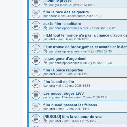
l'homme presse
par
guil
»
dim. 21 avril 2013 15:11
film la race des seigneurs
par
abeille
»
dim. 30 décembre 2012 15:10
sur le film le solitaire
par
christophecannes
»
mer. 27 mai 2026 12:12
FILM tout le monde n'a pas la chance d'avoir 
par
lotlot
»
sam. 6 juin 2026 18:18
lieux trouve de bronx,gamez et tavares et le de
par
christophecannes
»
lun. 8 juin 2026 17:35
le jardignier d'argenteuil
par
christophecannes
»
lun. 8 juin 2026 15:58
film la piece rapportee
par
lotlot
»
lun. 18 mai 2026 13:19
film la soif de l'or
par
lotlot
»
dim. 10 mai 2026 14:55
Les noces rouges 1973
par
Frydman Charles
»
mer. 20 mai 2026 13:20
film quand passent les faisans
par
lotlot
»
mar. 17 mai 2011 14:30
[RESOLU] film la vie pour de vrai
par
lotlot
»
dim. 31 août 2025 16:56