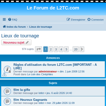
Le Forum de L2TC.com
FAQ
S’enregistrer
Connexion
Index du forum
Lieux de tournage
Lieux de tournage
Nouveau sujet
Page
1
sur
20
1
2
3
4
5
20
Suivante
974 sujets
…
Annonces
Règles d'utilisation du forum L2TC.com [IMPORTANT - A
LIRE]
Dernier message par
administrateur
«
dim. 1 juin 2008 12:56
Posté dans
Le coin des Cinéphiles
Sujets
film la gifle
Dernier message par
lotlot
«
jeu. 6 août 2026 14:40
film Heureux Gagnants
Dernier message par
lotlot
«
mer. 29 juillet 2026 11:09