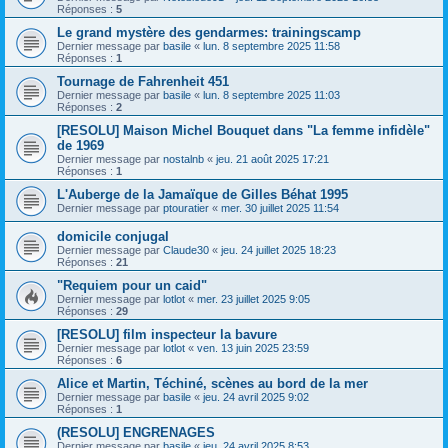
Réponses :
5
Le grand mystère des gendarmes: trainingscamp
Dernier message par
basile
«
lun. 8 septembre 2025 11:58
Réponses :
1
Tournage de Fahrenheit 451
Dernier message par
basile
«
lun. 8 septembre 2025 11:03
Réponses :
2
[RESOLU] Maison Michel Bouquet dans "La femme infidèle"
de 1969
Dernier message par
nostalnb
«
jeu. 21 août 2025 17:21
Réponses :
1
L'Auberge de la Jamaïque de Gilles Béhat 1995
Dernier message par
ptouratier
«
mer. 30 juillet 2025 11:54
domicile conjugal
Dernier message par
Claude30
«
jeu. 24 juillet 2025 18:23
Réponses :
21
"Requiem pour un caid"
Dernier message par
lotlot
«
mer. 23 juillet 2025 9:05
Réponses :
29
[RESOLU] film inspecteur la bavure
Dernier message par
lotlot
«
ven. 13 juin 2025 23:59
Réponses :
6
Alice et Martin, Téchiné, scènes au bord de la mer
Dernier message par
basile
«
jeu. 24 avril 2025 9:02
Réponses :
1
(RESOLU] ENGRENAGES
Dernier message par
basile
«
jeu. 24 avril 2025 8:53