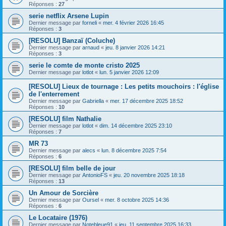
Réponses :
27
serie netflix Arsene Lupin
Dernier message par
forneli
«
mer. 4 février 2026 16:45
Réponses :
3
[RESOLU] Banzaï (Coluche)
Dernier message par
arnaud
«
jeu. 8 janvier 2026 14:21
Réponses :
3
serie le comte de monte cristo 2025
Dernier message par
lotlot
«
lun. 5 janvier 2026 12:09
[RESOLU] Lieux de tournage : Les petits mouchoirs : l'église
de l'enterrement
Dernier message par
Gabriella
«
mer. 17 décembre 2025 18:52
Réponses :
10
[RESOLU] film Nathalie
Dernier message par
lotlot
«
dim. 14 décembre 2025 23:10
Réponses :
7
MR 73
Dernier message par
alecs
«
lun. 8 décembre 2025 7:54
Réponses :
6
[RESOLU] film belle de jour
Dernier message par
AntonioFS
«
jeu. 20 novembre 2025 18:18
Réponses :
13
Un Amour de Sorcière
Dernier message par
Oursel
«
mer. 8 octobre 2025 14:36
Réponses :
6
Le Locataire (1976)
Dernier message par
Notebleue91
«
jeu. 11 septembre 2025 16:33