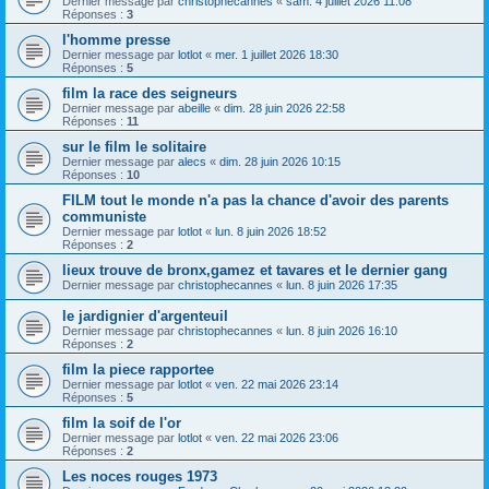
Dernier message par
christophecannes
«
sam. 4 juillet 2026 11:08
Réponses :
3
l'homme presse
Dernier message par
lotlot
«
mer. 1 juillet 2026 18:30
Réponses :
5
film la race des seigneurs
Dernier message par
abeille
«
dim. 28 juin 2026 22:58
Réponses :
11
sur le film le solitaire
Dernier message par
alecs
«
dim. 28 juin 2026 10:15
Réponses :
10
FILM tout le monde n'a pas la chance d'avoir des parents
communiste
Dernier message par
lotlot
«
lun. 8 juin 2026 18:52
Réponses :
2
lieux trouve de bronx,gamez et tavares et le dernier gang
Dernier message par
christophecannes
«
lun. 8 juin 2026 17:35
le jardignier d'argenteuil
Dernier message par
christophecannes
«
lun. 8 juin 2026 16:10
Réponses :
2
film la piece rapportee
Dernier message par
lotlot
«
ven. 22 mai 2026 23:14
Réponses :
5
film la soif de l'or
Dernier message par
lotlot
«
ven. 22 mai 2026 23:06
Réponses :
2
Les noces rouges 1973