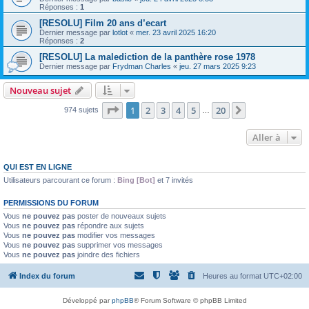
Réponses :
1
[RESOLU] Film 20 ans d’ecart
Dernier message par
lotlot
«
mer. 23 avril 2025 16:20
Réponses :
2
[RESOLU] La malediction de la panthère rose 1978
Dernier message par
Frydman Charles
«
jeu. 27 mars 2025 9:23
Nouveau sujet
Page
1
sur
20
1
2
3
4
5
20
Suivante
974 sujets
…
Aller à
QUI EST EN LIGNE
Utilisateurs parcourant ce forum :
Bing [Bot]
et 7 invités
PERMISSIONS DU FORUM
Vous
ne pouvez pas
poster de nouveaux sujets
Vous
ne pouvez pas
répondre aux sujets
Vous
ne pouvez pas
modifier vos messages
Vous
ne pouvez pas
supprimer vos messages
Vous
ne pouvez pas
joindre des fichiers
Index du forum
Heures au format
UTC+02:00
Développé par
phpBB
® Forum Software © phpBB Limited