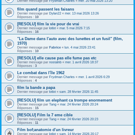
Dernier message par
Frydman Charles
«
mer. 20 mai 2026 13:20
film quand passent les faisans
Dernier message par
Dylan22
«
mer. 13 mai 2026 13:26
Réponses :
10
[RESOLU] film la vie pour de vrai
Dernier message par
lotlot
«
mar. 5 mai 2026 7:15
Réponses :
16
"La Dame dans l'auto avec des lunettes et un fusil" (film,
1970)
Dernier message par
Fabrice
«
lun. 4 mai 2026 23:41
Réponses :
10
[RESOLU] elle cause pas elle fume pas etc
Dernier message par
nostalnb
«
mer. 1 avril 2026 18:37
Réponses :
3
Le combat dans l'île 1962
Dernier message par
Frydman Charles
«
mer. 1 avril 2026 6:29
Réponses :
4
film la bande a papa
Dernier message par
lotlot
«
sam. 28 février 2026 11:45
[RESOLU] film un elephant ca trompe enormement
Dernier message par
Tang
«
mar. 24 février 2026 20:24
Réponses :
15
[RESOLU] Film la 7 eme cible
Dernier message par
Tang
«
mar. 24 février 2026 20:23
Réponses :
11
Film bof;anatomie d'un livreur
Dernier message par
lotlot
«
sam. 14 février 2026 20:17