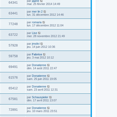
par
jajane
64341
mar. 25 février 2014 14:49
par
mer lin 2
63441
lun. 31 décembre 2012 14:46
par
romaria
77248
lun. 17 décembre 2012 11:04
par
Lise
63722
mer. 28 novembre 2012 21:49
par
jmsilvi
57928
jeu. 14 juin 2012 10:36
par
Fabrice
59758
jeu. 3 mai 2012 10:12
par
Donatienne
69491
dim. 14 août 2011 22:47
par
Donatienne
61576
sam. 25 juin 2011 19:05
par
Donatienne
65412
sam. 23 avril 2011 12:31
par
Schauspieler
67581
dim. 17 avril 2011 13:07
par
Donatienne
72891
jeu. 10 mars 2011 23:51