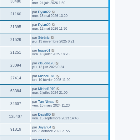
38480
mer. 24 juin 2026 1:59
par
Dylan22
21160
mer. 13 mai 2026 13:20
par
Dylan22
31395
mar. 12 mai 2026 11:30
par
Sérénic
21529
jeu. 13 novembre 2025 0:21
par
fugue01
21251
ven. 18 juillet 2025 18:26
par
claudio170
23094
jeu. 12 juin 2025 0:24
par
Michel1970
27414
lun. 10 février 2025 11:20
par
Michel1970
63384
mar. 2 juillet 2024 21:00
par
Tan Nimac
34607
ven. 15 mars 2024 11:23
par
David60
125407
ven. 15 septembre 2023 14:46
par
Joyan84
91819
lun. 3 octobre 2022 21:27