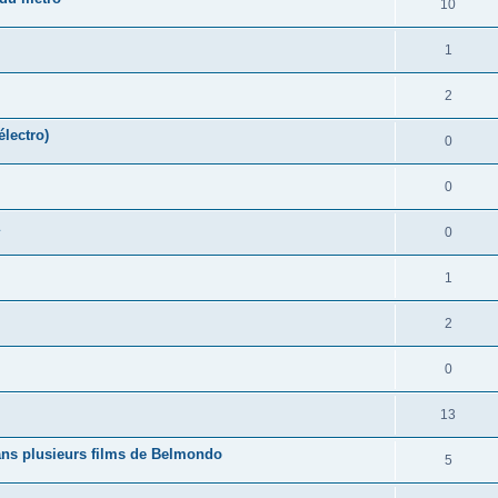
10
1
2
électro)
0
0
0
1
2
0
13
ns plusieurs films de Belmondo
5