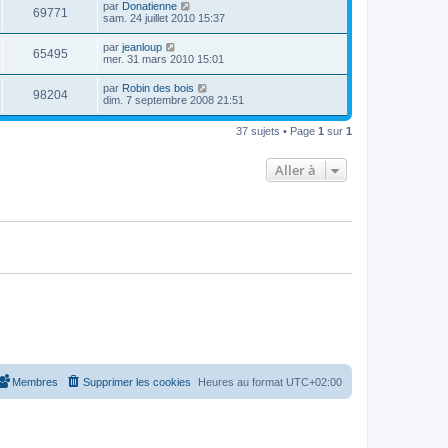
par
Donatienne
69771
sam. 24 juillet 2010 15:37
par
jeanloup
65495
mer. 31 mars 2010 15:01
par
Robin des bois
98204
dim. 7 septembre 2008 21:51
37 sujets • Page
1
sur
1
Aller à
Membres
Supprimer les cookies
Heures au format
UTC+02:00