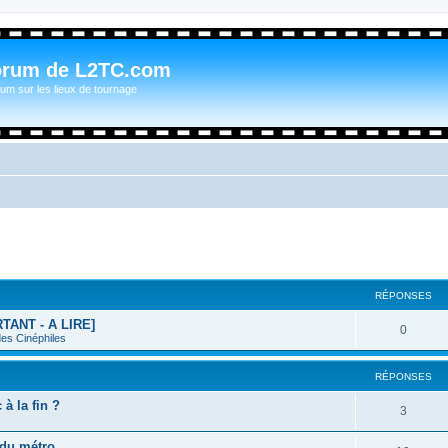
orum de L2TC.com
um sur les lieux de tournage
RÉPONSES
RTANT - A LIRE]
0
des Cinéphiles
RÉPONSES
à la fin ?
3
 du métro