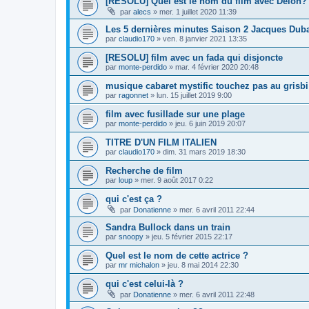
[RESOLU] Quel est le nom du film avec Delon?
par
alecs
»
mer. 1 juillet 2020 11:39
Les 5 dernières minutes Saison 2 Jacques Dub
par
claudio170
»
ven. 8 janvier 2021 13:35
[RESOLU] film avec un fada qui disjoncte
par
monte-perdido
»
mar. 4 février 2020 20:48
musique cabaret mystific touchez pas au grisbi
par
ragonnet
»
lun. 15 juillet 2019 9:00
film avec fusillade sur une plage
par
monte-perdido
»
jeu. 6 juin 2019 20:07
TITRE D'UN FILM ITALIEN
par
claudio170
»
dim. 31 mars 2019 18:30
Recherche de film
par
loup
»
mer. 9 août 2017 0:22
qui c'est ça ?
par
Donatienne
»
mer. 6 avril 2011 22:44
Sandra Bullock dans un train
par
snoopy
»
jeu. 5 février 2015 22:17
Quel est le nom de cette actrice ?
par
mr michalon
»
jeu. 8 mai 2014 22:30
qui c'est celui-là ?
par
Donatienne
»
mer. 6 avril 2011 22:48