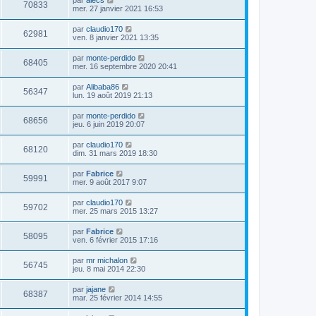
par
alecs
70833
mer. 27 janvier 2021 16:53
par
claudio170
62981
ven. 8 janvier 2021 13:35
par
monte-perdido
68405
mer. 16 septembre 2020 20:41
par
Alibaba86
56347
lun. 19 août 2019 21:13
par
monte-perdido
68656
jeu. 6 juin 2019 20:07
par
claudio170
68120
dim. 31 mars 2019 18:30
par
Fabrice
59991
mer. 9 août 2017 9:07
par
claudio170
59702
mer. 25 mars 2015 13:27
par
Fabrice
58095
ven. 6 février 2015 17:16
par
mr michalon
56745
jeu. 8 mai 2014 22:30
par
jajane
68387
mar. 25 février 2014 14:55