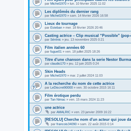
par
Michel1970
»
lun. 10 février 2025 11:02
Les diplômés du dernier rang
par
Michel1970
»
sam. 14 février 2026 16:58
Lieux de tournage
par
Esteban
»
mer. 18 février 2026 20:46
Casting actrice – Clip musical “Possible” (pop-
par
Sérénic
»
jeu. 13 novembre 2025 0:21
Film italien années 60
par
fugue01
»
ven. 18 juillet 2025 18:26
Titre d'une chanson dans la serie Nestor Burma
par
claudio170
»
jeu. 12 juin 2025 0:24
Skin Heads
par
Michel1970
»
mar. 2 juillet 2024 11:03
A la recherche du nom de cette actrice
par
LeDiscret90000
»
ven. 30 octobre 2015 16:11
Film érotique perdu
par
Tan Nimac
»
ven. 15 mars 2024 11:23
une actrice
par
AMALRIC
»
ven. 23 janvier 2009 16:22
[RESOLU] Cherche nom d'un acteur qui joue da
par
francois34090
»
sam. 22 août 2015 0:14