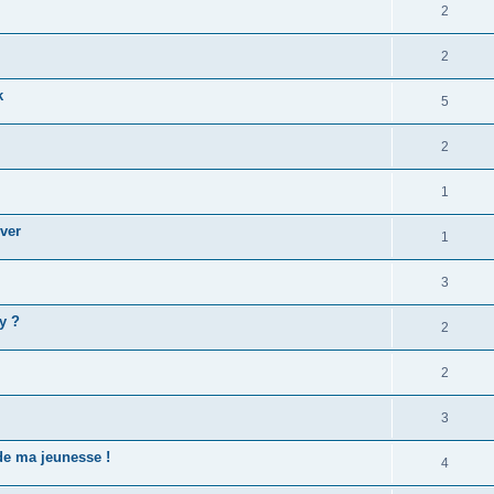
2
2
k
5
2
1
uver
1
3
y ?
2
2
3
de ma jeunesse !
4