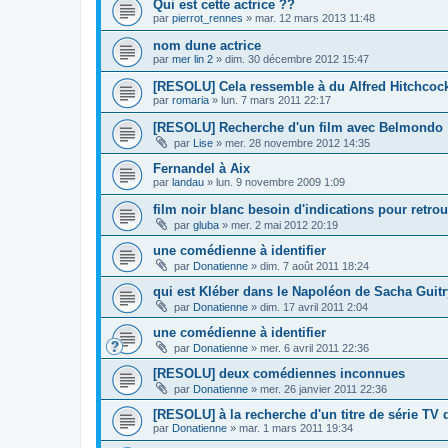
Qui est cette actrice ??
par
pierrot_rennes
»
mar. 12 mars 2013 11:48
nom dune actrice
par
mer lin 2
»
dim. 30 décembre 2012 15:47
[RESOLU] Cela ressemble à du Alfred Hitchcoc
par
romaria
»
lun. 7 mars 2011 22:17
[RESOLU] Recherche d'un film avec Belmondo
par
Lise
»
mer. 28 novembre 2012 14:35
Fernandel à Aix
par
landau
»
lun. 9 novembre 2009 1:09
film noir blanc besoin d'indications pour retro
par
gluba
»
mer. 2 mai 2012 20:19
une comédienne à identifier
par
Donatienne
»
dim. 7 août 2011 18:24
qui est Kléber dans le Napoléon de Sacha Guitr
par
Donatienne
»
dim. 17 avril 2011 2:04
une comédienne à identifier
par
Donatienne
»
mer. 6 avril 2011 22:36
[RESOLU] deux comédiennes inconnues
par
Donatienne
»
mer. 26 janvier 2011 22:36
[RESOLU] à la recherche d'un titre de série TV 
par
Donatienne
»
mar. 1 mars 2011 19:34