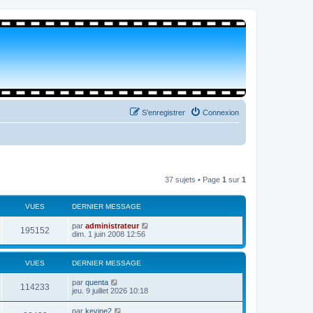
S’enregistrer
Connexion
37 sujets • Page
1
sur
1
VUES
DERNIER MESSAGE
par
administrateur
195152
dim. 1 juin 2008 12:56
VUES
DERNIER MESSAGE
par
quenta
114233
jeu. 9 juillet 2026 10:18
par
kevine2