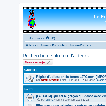
Le F
For
Accès rapide
FAQ
Index du forum
Recherche de titre ou d'acteurs
Recherche de titre ou d'acteurs
Nouveau sujet
ANNONCES
Règles d'utilisation du forum L2TC.com [IMPO
par
administrateur
»
dim. 1 juin 2008 12:56
» dans
Le coin 
SUJETS
[La BOUM] Qui est le garçon qui danse avec Vic 
par
quenta
»
jeu. 6 septembre 2018 17:22
Film ayant pour principaux cadres les couloirs