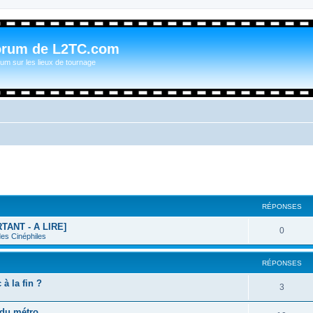
orum de L2TC.com
um sur les lieux de tournage
RÉPONSES
RTANT - A LIRE]
0
des Cinéphiles
RÉPONSES
à la fin ?
3
 du métro