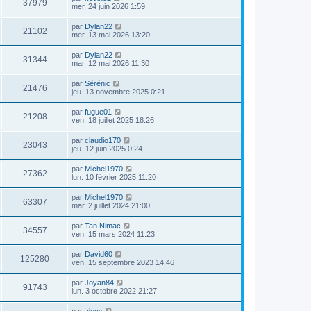
37979
mer. 24 juin 2026 1:59
par
Dylan22
21102
mer. 13 mai 2026 13:20
par
Dylan22
31344
mar. 12 mai 2026 11:30
par
Sérénic
21476
jeu. 13 novembre 2025 0:21
par
fugue01
21208
ven. 18 juillet 2025 18:26
par
claudio170
23043
jeu. 12 juin 2025 0:24
par
Michel1970
27362
lun. 10 février 2025 11:20
par
Michel1970
63307
mar. 2 juillet 2024 21:00
par
Tan Nimac
34557
ven. 15 mars 2024 11:23
par
David60
125280
ven. 15 septembre 2023 14:46
par
Joyan84
91743
lun. 3 octobre 2022 21:27