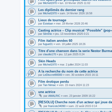
par
Michel1970
»
lun. 10 février 2025 11:02
Les diplômés du dernier rang
par
Michel1970
»
sam. 14 février 2026 16:58
Lieux de tournage
par
Esteban
»
mer. 18 février 2026 20:46
Casting actrice – Clip musical “Possible” (pop-
par
Sérénic
»
jeu. 13 novembre 2025 0:21
Film italien années 60
par
fugue01
»
ven. 18 juillet 2025 18:26
Titre d'une chanson dans la serie Nestor Burma
par
claudio170
»
jeu. 12 juin 2025 0:24
Skin Heads
par
Michel1970
»
mar. 2 juillet 2024 11:03
A la recherche du nom de cette actrice
par
LeDiscret90000
»
ven. 30 octobre 2015 16:11
Film érotique perdu
par
Tan Nimac
»
ven. 15 mars 2024 11:23
une actrice
par
AMALRIC
»
ven. 23 janvier 2009 16:22
[RESOLU] Cherche nom d'un acteur qui joue da
par
francois34090
»
sam. 22 août 2015 0:14