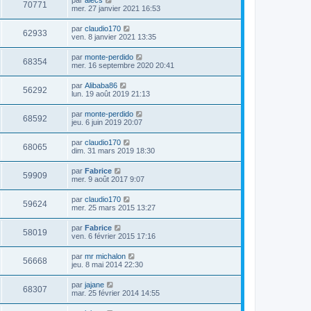
par
alecs
70771
mer. 27 janvier 2021 16:53
par
claudio170
62933
ven. 8 janvier 2021 13:35
par
monte-perdido
68354
mer. 16 septembre 2020 20:41
par
Alibaba86
56292
lun. 19 août 2019 21:13
par
monte-perdido
68592
jeu. 6 juin 2019 20:07
par
claudio170
68065
dim. 31 mars 2019 18:30
par
Fabrice
59909
mer. 9 août 2017 9:07
par
claudio170
59624
mer. 25 mars 2015 13:27
par
Fabrice
58019
ven. 6 février 2015 17:16
par
mr michalon
56668
jeu. 8 mai 2014 22:30
par
jajane
68307
mar. 25 février 2014 14:55