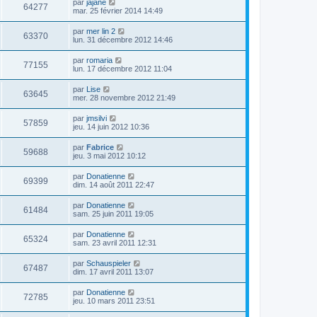
par
jajane
64277
mar. 25 février 2014 14:49
par
mer lin 2
63370
lun. 31 décembre 2012 14:46
par
romaria
77155
lun. 17 décembre 2012 11:04
par
Lise
63645
mer. 28 novembre 2012 21:49
par
jmsilvi
57859
jeu. 14 juin 2012 10:36
par
Fabrice
59688
jeu. 3 mai 2012 10:12
par
Donatienne
69399
dim. 14 août 2011 22:47
par
Donatienne
61484
sam. 25 juin 2011 19:05
par
Donatienne
65324
sam. 23 avril 2011 12:31
par
Schauspieler
67487
dim. 17 avril 2011 13:07
par
Donatienne
72785
jeu. 10 mars 2011 23:51