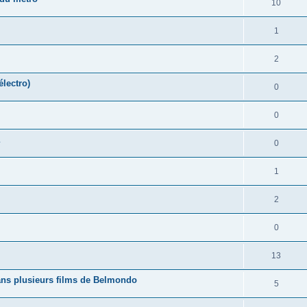
10
1
2
électro)
0
0
0
1
2
0
13
ns plusieurs films de Belmondo
5