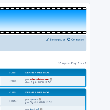
S’enregistrer
Connexion
37 sujets • Page
1
sur
1
VUES
DERNIER MESSAGE
par
administrateur
195009
dim. 1 juin 2008 12:56
VUES
DERNIER MESSAGE
par
quenta
114050
jeu. 9 juillet 2026 10:18
par
kevine2