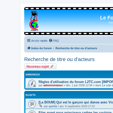
Le F
For
Accès rapide
FAQ
Index du forum
Recherche de titre ou d'acteurs
Recherche de titre ou d'acteurs
Nouveau sujet
ANNONCES
Règles d'utilisation du forum L2TC.com [IMPO
par
administrateur
»
dim. 1 juin 2008 12:56
» dans
Le coin 
SUJETS
[La BOUM] Qui est le garçon qui danse avec Vic 
par
quenta
»
jeu. 6 septembre 2018 17:22
Film ayant pour principaux cadres les couloirs