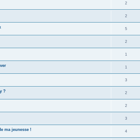
2
2
k
5
2
1
uver
1
3
y ?
2
2
3
de ma jeunesse !
4