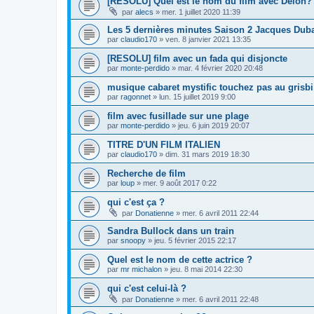
[RESOLU] Quel est le nom du film avec Delon?
par
alecs
»
mer. 1 juillet 2020 11:39
Les 5 dernières minutes Saison 2 Jacques Dub
par
claudio170
»
ven. 8 janvier 2021 13:35
[RESOLU] film avec un fada qui disjoncte
par
monte-perdido
»
mar. 4 février 2020 20:48
musique cabaret mystific touchez pas au grisbi
par
ragonnet
»
lun. 15 juillet 2019 9:00
film avec fusillade sur une plage
par
monte-perdido
»
jeu. 6 juin 2019 20:07
TITRE D'UN FILM ITALIEN
par
claudio170
»
dim. 31 mars 2019 18:30
Recherche de film
par
loup
»
mer. 9 août 2017 0:22
qui c'est ça ?
par
Donatienne
»
mer. 6 avril 2011 22:44
Sandra Bullock dans un train
par
snoopy
»
jeu. 5 février 2015 22:17
Quel est le nom de cette actrice ?
par
mr michalon
»
jeu. 8 mai 2014 22:30
qui c'est celui-là ?
par
Donatienne
»
mer. 6 avril 2011 22:48