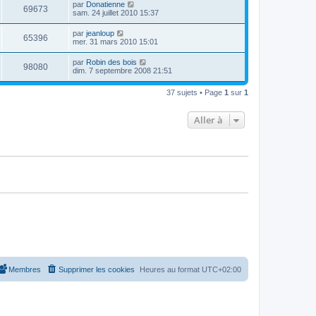
par
Donatienne
69673
sam. 24 juillet 2010 15:37
par
jeanloup
65396
mer. 31 mars 2010 15:01
par
Robin des bois
98080
dim. 7 septembre 2008 21:51
37 sujets • Page
1
sur
1
Aller à
Membres
Supprimer les cookies
Heures au format
UTC+02:00