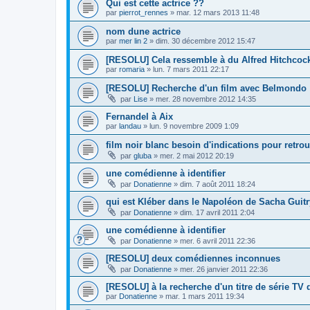
Qui est cette actrice ??
par
pierrot_rennes
»
mar. 12 mars 2013 11:48
nom dune actrice
par
mer lin 2
»
dim. 30 décembre 2012 15:47
[RESOLU] Cela ressemble à du Alfred Hitchcoc
par
romaria
»
lun. 7 mars 2011 22:17
[RESOLU] Recherche d'un film avec Belmondo
par
Lise
»
mer. 28 novembre 2012 14:35
Fernandel à Aix
par
landau
»
lun. 9 novembre 2009 1:09
film noir blanc besoin d'indications pour retro
par
gluba
»
mer. 2 mai 2012 20:19
une comédienne à identifier
par
Donatienne
»
dim. 7 août 2011 18:24
qui est Kléber dans le Napoléon de Sacha Guitr
par
Donatienne
»
dim. 17 avril 2011 2:04
une comédienne à identifier
par
Donatienne
»
mer. 6 avril 2011 22:36
[RESOLU] deux comédiennes inconnues
par
Donatienne
»
mer. 26 janvier 2011 22:36
[RESOLU] à la recherche d'un titre de série TV 
par
Donatienne
»
mar. 1 mars 2011 19:34