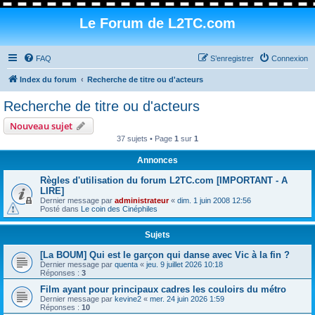
Le Forum de L2TC.com
FAQ
S’enregistrer
Connexion
Index du forum
Recherche de titre ou d'acteurs
Recherche de titre ou d'acteurs
Nouveau sujet
37 sujets • Page
1
sur
1
Annonces
Règles d'utilisation du forum L2TC.com [IMPORTANT - A
LIRE]
Dernier message par
administrateur
«
dim. 1 juin 2008 12:56
Posté dans
Le coin des Cinéphiles
Sujets
[La BOUM] Qui est le garçon qui danse avec Vic à la fin ?
Dernier message par
quenta
«
jeu. 9 juillet 2026 10:18
Réponses :
3
Film ayant pour principaux cadres les couloirs du métro
Dernier message par
kevine2
«
mer. 24 juin 2026 1:59
Réponses :
10