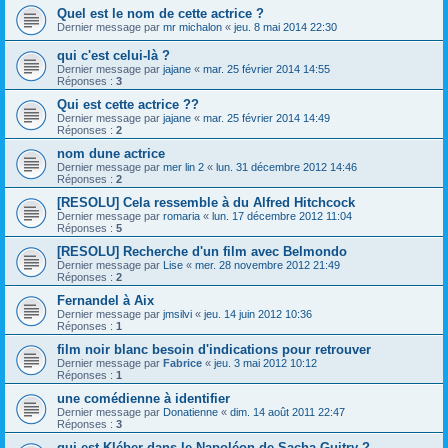
Quel est le nom de cette actrice ?
Dernier message par
mr michalon
«
jeu. 8 mai 2014 22:30
qui c'est celui-là ?
Dernier message par
jajane
«
mar. 25 février 2014 14:55
Réponses :
3
Qui est cette actrice ??
Dernier message par
jajane
«
mar. 25 février 2014 14:49
Réponses :
2
nom dune actrice
Dernier message par
mer lin 2
«
lun. 31 décembre 2012 14:46
Réponses :
2
[RESOLU] Cela ressemble à du Alfred Hitchcock
Dernier message par
romaria
«
lun. 17 décembre 2012 11:04
Réponses :
5
[RESOLU] Recherche d'un film avec Belmondo
Dernier message par
Lise
«
mer. 28 novembre 2012 21:49
Réponses :
2
Fernandel à Aix
Dernier message par
jmsilvi
«
jeu. 14 juin 2012 10:36
Réponses :
1
film noir blanc besoin d'indications pour retrouver
Dernier message par
Fabrice
«
jeu. 3 mai 2012 10:12
Réponses :
1
une comédienne à identifier
Dernier message par
Donatienne
«
dim. 14 août 2011 22:47
Réponses :
3
qui est Kléber dans le Napoléon de Sacha Guitry ?