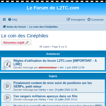
Le Forum de L2TC.com
FAQ
S’enregistrer
Connexion
Index du forum
Le coin des Cinéphiles
Le coin des Cinéphiles
Nouveau sujet
48 sujets • Page
1
sur
1
Annonces
Règles d'utilisation du forum L2TC.com [IMPORTANT - A
LIRE]
Dernier message par
administrateur
«
dim. 1 juin 2008 12:56
Sujets
Finalement content de mon suivi de positions sur les
SERPs, petit retour
Dernier message par
Harley
«
ven. 24 juillet 2026 12:36
Ces rangers militaires aperçus dans un film
Dernier message par
Harley
«
mer. 22 juillet 2026 14:12