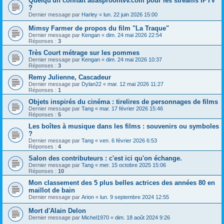
Quelqu'un connaît atlasproontvv.com pour les streams IPTV
?
Dernier message par
Harley
«
lun. 22 juin 2026 15:00
Mimsy Farmer de propos du film "La Traque"
Dernier message par
Kengan
«
dim. 24 mai 2026 22:54
Réponses :
3
Très Court métrage sur les pommes
Dernier message par
Kengan
«
dim. 24 mai 2026 10:37
Réponses :
3
Remy Julienne, Cascadeur
Dernier message par
Dylan22
«
mar. 12 mai 2026 11:27
Réponses :
1
Objets inspirés du cinéma : tirelires de personnages de films
Dernier message par
Tang
«
mar. 17 février 2026 15:46
Réponses :
5
Les boîtes à musique dans les films : souvenirs ou symboles
?
Dernier message par
Tang
«
ven. 6 février 2026 6:53
Réponses :
4
Salon des contributeurs : c'est ici qu'on échange.
Dernier message par
Tang
«
mer. 15 octobre 2025 15:06
Réponses :
10
Mon classement des 5 plus belles actrices des années 80 en
maillot de bain
Dernier message par
Arion
«
lun. 9 septembre 2024 12:55
Mort d'Alain Delon
Dernier message par
Michel1970
«
dim. 18 août 2024 9:26