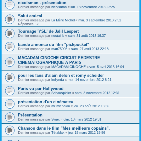
nicolsman - présentation
Dernier message par
nicolsman
«
lun. 18 novembre 2013 22:25
Salut amical
Dernier message par
La Mère Michel
«
mar. 3 septembre 2013 2:52
Réponses :
2
Tournage 'YSL' de Jalil Lespert
Dernier message par
nostalnb
«
sam. 31 août 2013 16:37
bande annonce du film "pickpocket"
Dernier message par
matt75005
«
sam. 27 avril 2013 22:18
MACADAM CINOCHE CIRCUIT PEDESTRE
CINEMATOGRAPHIQUE A PARIS
Dernier message par
MACADAM CINOCHE
«
ven. 5 avril 2013 16:04
pour les fans d'alain delon et romy scheider
Dernier message par
kellynda
«
mer. 14 novembre 2012 6:21
Paris vu par Hollywood
Dernier message par
Schauspieler
«
sam. 3 novembre 2012 12:31
présentation d'un cinémateu
Dernier message par
mr michalon
«
jeu. 23 août 2012 13:36
Présentation
Dernier message par
Swax
«
dim. 18 mars 2012 19:31
Chanson dans le film "Mes meilleurs copains".
Dernier message par
Têtaklak
«
jeu. 15 mars 2012 19:56