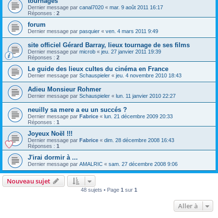
tournages
Dernier message par
canal7020
«
mar. 9 août 2011 16:17
Réponses :
2
forum
Dernier message par
pasquier
«
ven. 4 mars 2011 9:49
site officiel Gérard Barray, lieux tournage de ses films
Dernier message par
microb
«
jeu. 27 janvier 2011 19:39
Réponses :
2
Le guide des lieux cultes du cinéma en France
Dernier message par
Schauspieler
«
jeu. 4 novembre 2010 18:43
Adieu Monsieur Rohmer
Dernier message par
Schauspieler
«
lun. 11 janvier 2010 22:27
neuilly sa mere a eu un succés ?
Dernier message par
Fabrice
«
lun. 21 décembre 2009 20:33
Réponses :
1
Joyeux Noël !!!
Dernier message par
Fabrice
«
dim. 28 décembre 2008 16:43
Réponses :
1
J'irai dormir à ...
Dernier message par
AMALRIC
«
sam. 27 décembre 2008 9:06
Nouveau sujet
48 sujets • Page
1
sur
1
Aller à