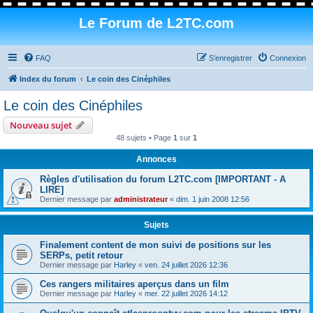
Le Forum de L2TC.com
FAQ
S’enregistrer
Connexion
Index du forum
Le coin des Cinéphiles
Le coin des Cinéphiles
Nouveau sujet
48 sujets • Page
1
sur
1
Annonces
Règles d'utilisation du forum L2TC.com [IMPORTANT - A
LIRE]
Dernier message par
administrateur
«
dim. 1 juin 2008 12:56
Sujets
Finalement content de mon suivi de positions sur les
SERPs, petit retour
Dernier message par
Harley
«
ven. 24 juillet 2026 12:36
Ces rangers militaires aperçus dans un film
Dernier message par
Harley
«
mer. 22 juillet 2026 14:12