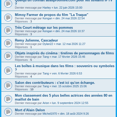
Quelqu'un connaît atlasproontvv.com pour les streams IPTV
?
Dernier message par
Harley
«
lun. 22 juin 2026 15:00
Mimsy Farmer de propos du film "La Traque"
Dernier message par
Kengan
«
dim. 24 mai 2026 22:54
Réponses :
3
Très Court métrage sur les pommes
Dernier message par
Kengan
«
dim. 24 mai 2026 10:37
Réponses :
3
Remy Julienne, Cascadeur
Dernier message par
Dylan22
«
mar. 12 mai 2026 11:27
Réponses :
1
Objets inspirés du cinéma : tirelires de personnages de films
Dernier message par
Tang
«
mar. 17 février 2026 15:46
Réponses :
5
Les boîtes à musique dans les films : souvenirs ou symboles
?
Dernier message par
Tang
«
ven. 6 février 2026 6:53
Réponses :
4
Salon des contributeurs : c'est ici qu'on échange.
Dernier message par
Tang
«
mer. 15 octobre 2025 15:06
Réponses :
10
Mon classement des 5 plus belles actrices des années 80 en
maillot de bain
Dernier message par
Arion
«
lun. 9 septembre 2024 12:55
Mort d'Alain Delon
Dernier message par
Michel1970
«
dim. 18 août 2024 9:26