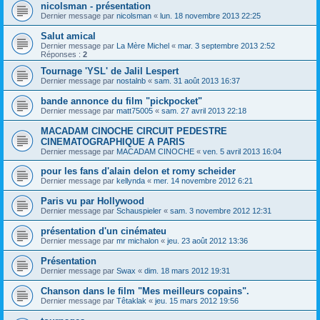
nicolsman - présentation
Dernier message par
nicolsman
«
lun. 18 novembre 2013 22:25
Salut amical
Dernier message par
La Mère Michel
«
mar. 3 septembre 2013 2:52
Réponses :
2
Tournage 'YSL' de Jalil Lespert
Dernier message par
nostalnb
«
sam. 31 août 2013 16:37
bande annonce du film "pickpocket"
Dernier message par
matt75005
«
sam. 27 avril 2013 22:18
MACADAM CINOCHE CIRCUIT PEDESTRE
CINEMATOGRAPHIQUE A PARIS
Dernier message par
MACADAM CINOCHE
«
ven. 5 avril 2013 16:04
pour les fans d'alain delon et romy scheider
Dernier message par
kellynda
«
mer. 14 novembre 2012 6:21
Paris vu par Hollywood
Dernier message par
Schauspieler
«
sam. 3 novembre 2012 12:31
présentation d'un cinémateu
Dernier message par
mr michalon
«
jeu. 23 août 2012 13:36
Présentation
Dernier message par
Swax
«
dim. 18 mars 2012 19:31
Chanson dans le film "Mes meilleurs copains".
Dernier message par
Têtaklak
«
jeu. 15 mars 2012 19:56