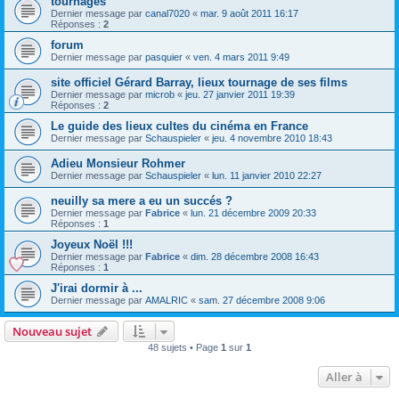
tournages
Dernier message par
canal7020
«
mar. 9 août 2011 16:17
Réponses :
2
forum
Dernier message par
pasquier
«
ven. 4 mars 2011 9:49
site officiel Gérard Barray, lieux tournage de ses films
Dernier message par
microb
«
jeu. 27 janvier 2011 19:39
Réponses :
2
Le guide des lieux cultes du cinéma en France
Dernier message par
Schauspieler
«
jeu. 4 novembre 2010 18:43
Adieu Monsieur Rohmer
Dernier message par
Schauspieler
«
lun. 11 janvier 2010 22:27
neuilly sa mere a eu un succés ?
Dernier message par
Fabrice
«
lun. 21 décembre 2009 20:33
Réponses :
1
Joyeux Noël !!!
Dernier message par
Fabrice
«
dim. 28 décembre 2008 16:43
Réponses :
1
J'irai dormir à ...
Dernier message par
AMALRIC
«
sam. 27 décembre 2008 9:06
Nouveau sujet
48 sujets • Page
1
sur
1
Aller à