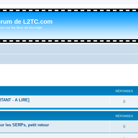
orum de L2TC.com
um sur les lieux de tournage
RÉPONSES
RTANT - A LIRE]
0
RÉPONSES
ur les SERPs, petit retour
0