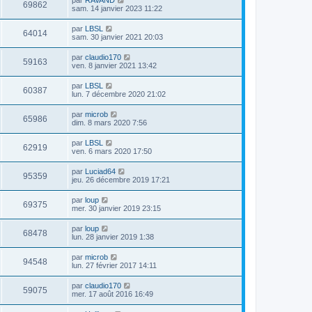
par
RAVAND
69862
sam. 14 janvier 2023 11:22
par
LBSL
64014
sam. 30 janvier 2021 20:03
par
claudio170
59163
ven. 8 janvier 2021 13:42
par
LBSL
60387
lun. 7 décembre 2020 21:02
par
microb
65986
dim. 8 mars 2020 7:56
par
LBSL
62919
ven. 6 mars 2020 17:50
par
Luciad64
95359
jeu. 26 décembre 2019 17:21
par
loup
69375
mer. 30 janvier 2019 23:15
par
loup
68478
lun. 28 janvier 2019 1:38
par
microb
94548
lun. 27 février 2017 14:11
par
claudio170
59075
mer. 17 août 2016 16:49