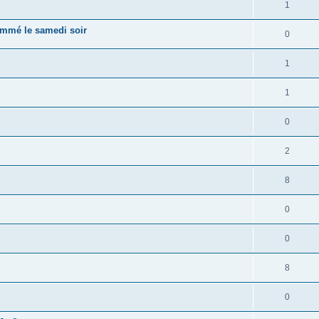
1
rammé le samedi soir
0
1
1
0
2
8
0
0
8
0