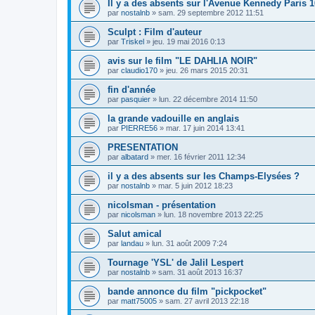
Il y a des absents sur l'Avenue Kennedy Paris 1
par
nostalnb
»
sam. 29 septembre 2012 11:51
Sculpt : Film d'auteur
par
Triskel
»
jeu. 19 mai 2016 0:13
avis sur le film "LE DAHLIA NOIR"
par
claudio170
»
jeu. 26 mars 2015 20:31
fin d'année
par
pasquier
»
lun. 22 décembre 2014 11:50
la grande vadouille en anglais
par
PIERRE56
»
mar. 17 juin 2014 13:41
PRESENTATION
par
albatard
»
mer. 16 février 2011 12:34
il y a des absents sur les Champs-Elysées ?
par
nostalnb
»
mar. 5 juin 2012 18:23
nicolsman - présentation
par
nicolsman
»
lun. 18 novembre 2013 22:25
Salut amical
par
landau
»
lun. 31 août 2009 7:24
Tournage 'YSL' de Jalil Lespert
par
nostalnb
»
sam. 31 août 2013 16:37
bande annonce du film "pickpocket"
par
matt75005
»
sam. 27 avril 2013 22:18