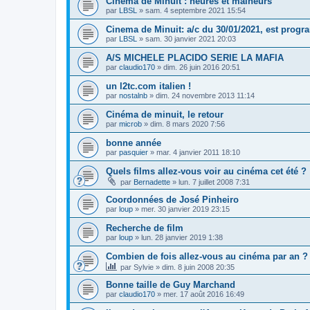
Cinema de Minuit : heures et malheurs
par
LBSL
»
sam. 4 septembre 2021 15:54
Cinema de Minuit: a/c du 30/01/2021, est prog
par
LBSL
»
sam. 30 janvier 2021 20:03
A/S MICHELE PLACIDO SERIE LA MAFIA
par
claudio170
»
dim. 26 juin 2016 20:51
un l2tc.com italien !
par
nostalnb
»
dim. 24 novembre 2013 11:14
Cinéma de minuit, le retour
par
microb
»
dim. 8 mars 2020 7:56
bonne année
par
pasquier
»
mar. 4 janvier 2011 18:10
Quels films allez-vous voir au cinéma cet été ?
par
Bernadette
»
lun. 7 juillet 2008 7:31
Coordonnées de José Pinheiro
par
loup
»
mer. 30 janvier 2019 23:15
Recherche de film
par
loup
»
lun. 28 janvier 2019 1:38
Combien de fois allez-vous au cinéma par an ?
par
Sylvie
»
dim. 8 juin 2008 20:35
Bonne taille de Guy Marchand
par
claudio170
»
mer. 17 août 2016 16:49