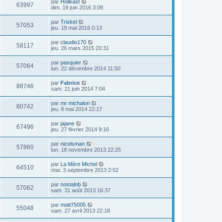
par
Holikast
63997
dim. 19 juin 2016 3:08
par
Triskel
57053
jeu. 19 mai 2016 0:13
par
claudio170
58117
jeu. 26 mars 2015 20:31
par
pasquier
57064
lun. 22 décembre 2014 11:50
par
Fabrice
88746
sam. 21 juin 2014 7:04
par
mr michalon
80742
jeu. 8 mai 2014 22:17
par
jajane
67496
jeu. 27 février 2014 9:16
par
nicolsman
57860
lun. 18 novembre 2013 22:25
par
La Mère Michel
64510
mar. 3 septembre 2013 2:52
par
nostalnb
57062
sam. 31 août 2013 16:37
par
matt75005
55048
sam. 27 avril 2013 22:18