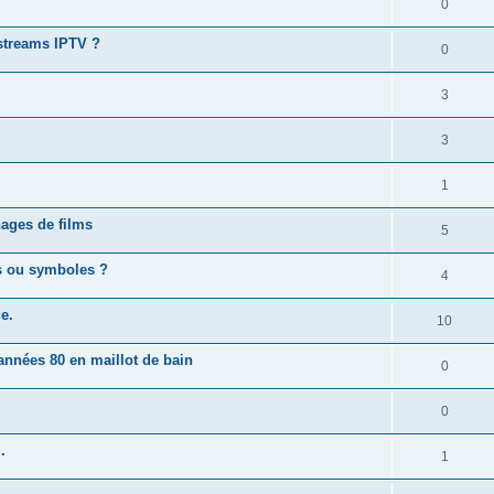
0
streams IPTV ?
0
3
3
1
nages de films
5
rs ou symboles ?
4
e.
10
années 80 en maillot de bain
0
0
.
1