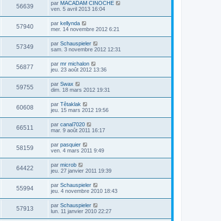
par
MACADAM CINOCHE
56639
ven. 5 avril 2013 16:04
par
kellynda
57940
mer. 14 novembre 2012 6:21
par
Schauspieler
57349
sam. 3 novembre 2012 12:31
par
mr michalon
56877
jeu. 23 août 2012 13:36
par
Swax
59755
dim. 18 mars 2012 19:31
par
Têtaklak
60608
jeu. 15 mars 2012 19:56
par
canal7020
66511
mar. 9 août 2011 16:17
par
pasquier
58159
ven. 4 mars 2011 9:49
par
microb
64422
jeu. 27 janvier 2011 19:39
par
Schauspieler
55994
jeu. 4 novembre 2010 18:43
par
Schauspieler
57913
lun. 11 janvier 2010 22:27