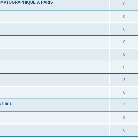
EMATOGRAPHIQUE A PARIS
0
0
0
0
0
0
2
0
s films
2
0
0