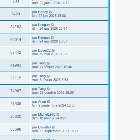
203
mer. 22 juillet 2026 14:12
par
Harley
2420
lun. 22 juin 2026 15:00
par
Kengan
84162
dim. 24 mai 2026 22:54
par
Kengan
60014
dim. 24 mai 2026 10:37
par
Dylan22
63442
mar. 12 mai 2026 11:27
par
Tang
41993
mar. 17 février 2026 15:46
par
Tang
32115
ven. 6 février 2026 6:53
par
Tang
74967
mer. 15 octobre 2025 15:06
par
Arion
27538
lun. 9 septembre 2024 12:55
par
Michel1970
26620
dim. 18 août 2024 9:26
par
David60
55698
ven. 15 septembre 2023 15:17