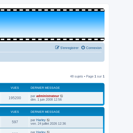
S’enregistrer
Connexion
48 sujets • Page
1
sur
1
VUES
DERNIER MESSAGE
par
administrateur
195200
dim. 1 juin 2008 12:56
VUES
DERNIER MESSAGE
par
Harley
597
ven. 24 juillet 2026 12:36
par
Harley