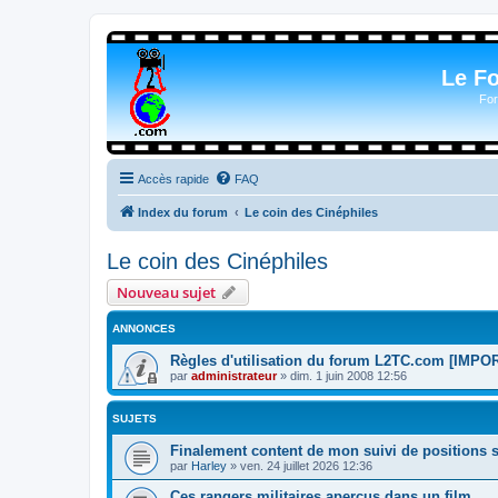
Le F
For
Accès rapide
FAQ
Index du forum
Le coin des Cinéphiles
Le coin des Cinéphiles
Nouveau sujet
ANNONCES
Règles d'utilisation du forum L2TC.com [IMPO
par
administrateur
»
dim. 1 juin 2008 12:56
SUJETS
Finalement content de mon suivi de positions s
par
Harley
»
ven. 24 juillet 2026 12:36
Ces rangers militaires aperçus dans un film