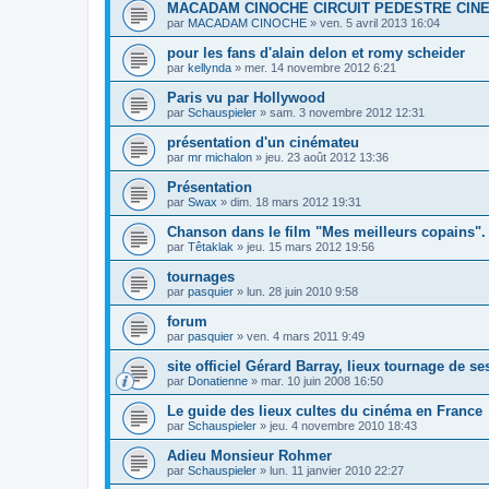
MACADAM CINOCHE CIRCUIT PEDESTRE CIN
par
MACADAM CINOCHE
»
ven. 5 avril 2013 16:04
pour les fans d'alain delon et romy scheider
par
kellynda
»
mer. 14 novembre 2012 6:21
Paris vu par Hollywood
par
Schauspieler
»
sam. 3 novembre 2012 12:31
présentation d'un cinémateu
par
mr michalon
»
jeu. 23 août 2012 13:36
Présentation
par
Swax
»
dim. 18 mars 2012 19:31
Chanson dans le film "Mes meilleurs copains".
par
Têtaklak
»
jeu. 15 mars 2012 19:56
tournages
par
pasquier
»
lun. 28 juin 2010 9:58
forum
par
pasquier
»
ven. 4 mars 2011 9:49
site officiel Gérard Barray, lieux tournage de se
par
Donatienne
»
mar. 10 juin 2008 16:50
Le guide des lieux cultes du cinéma en France
par
Schauspieler
»
jeu. 4 novembre 2010 18:43
Adieu Monsieur Rohmer
par
Schauspieler
»
lun. 11 janvier 2010 22:27