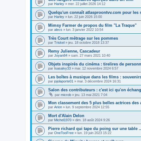
par
Harley
»
mer. 22 juillet 2026 14:12
Quelqu'un connaît atlasproontvv.com pour les 
par
Harley
»
lun. 22 juin 2026 15:00
Mimsy Farmer de propos du film "La Traque"
par
alecs
»
lun. 3 janvier 2022 10:54
Très Court métrage sur les pommes
par
Triskel
»
jeu. 18 octobre 2018 13:37
Remy Julienne, Cascadeur
par
Joyan84
»
sam. 27 mars 2021 10:40
Objets inspirés du cinéma : tirelires de person
par
Isasalvy33
»
mar. 12 novembre 2024 6:57
Les boîtes à musique dans les films : souveni
par
jojolaporte01
»
mar. 3 décembre 2024 16:31
Salon des contributeurs : c'est ici qu'on échang
par
microb
»
jeu. 13 mai 2021 7:04
Mon classement des 5 plus belles actrices des 
par
Arion
»
lun. 9 septembre 2024 12:55
Mort d'Alain Delon
par
Michel1970
»
dim. 18 août 2024 9:26
Pierre richard qui tape du poing sur une table ..
par
OneTooFree
»
lun. 19 juin 2023 15:22