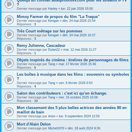
Quelqu'un connaît atlasproontvv.com pour les streams IPTV
?
Dernier message par
Harley
«
lun. 22 juin 2026 15:00
Mimsy Farmer de propos du film "La Traque"
Dernier message par
Kengan
«
dim. 24 mai 2026 22:54
Réponses :
3
Très Court métrage sur les pommes
Dernier message par
Kengan
«
dim. 24 mai 2026 10:37
Réponses :
3
Remy Julienne, Cascadeur
Dernier message par
Dylan22
«
mar. 12 mai 2026 11:27
Réponses :
1
Objets inspirés du cinéma : tirelires de personnages de films
Dernier message par
Tang
«
mar. 17 février 2026 15:46
Réponses :
5
Les boîtes à musique dans les films : souvenirs ou symboles
?
Dernier message par
Tang
«
ven. 6 février 2026 6:53
Réponses :
4
Salon des contributeurs : c'est ici qu'on échange.
Dernier message par
Tang
«
mer. 15 octobre 2025 15:06
Réponses :
10
Mon classement des 5 plus belles actrices des années 80 en
maillot de bain
Dernier message par
Arion
«
lun. 9 septembre 2024 12:55
Mort d'Alain Delon
Dernier message par
Michel1970
«
dim. 18 août 2024 9:26