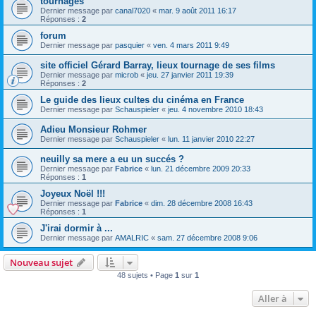
tournages
Dernier message par
canal7020
«
mar. 9 août 2011 16:17
Réponses :
2
forum
Dernier message par
pasquier
«
ven. 4 mars 2011 9:49
site officiel Gérard Barray, lieux tournage de ses films
Dernier message par
microb
«
jeu. 27 janvier 2011 19:39
Réponses :
2
Le guide des lieux cultes du cinéma en France
Dernier message par
Schauspieler
«
jeu. 4 novembre 2010 18:43
Adieu Monsieur Rohmer
Dernier message par
Schauspieler
«
lun. 11 janvier 2010 22:27
neuilly sa mere a eu un succés ?
Dernier message par
Fabrice
«
lun. 21 décembre 2009 20:33
Réponses :
1
Joyeux Noël !!!
Dernier message par
Fabrice
«
dim. 28 décembre 2008 16:43
Réponses :
1
J'irai dormir à ...
Dernier message par
AMALRIC
«
sam. 27 décembre 2008 9:06
Nouveau sujet
48 sujets • Page
1
sur
1
Aller à