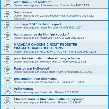
nicolsman - présentation
Dernier message par
nicolsman
«
lun. 18 novembre 2013 22:25
Salut amical
Dernier message par
La Mère Michel
«
mar. 3 septembre 2013 2:52
Réponses :
2
Tournage 'YSL' de Jalil Lespert
Dernier message par
nostalnb
«
sam. 31 août 2013 16:37
bande annonce du film "pickpocket"
Dernier message par
matt75005
«
sam. 27 avril 2013 22:18
MACADAM CINOCHE CIRCUIT PEDESTRE
CINEMATOGRAPHIQUE A PARIS
Dernier message par
MACADAM CINOCHE
«
ven. 5 avril 2013 16:04
pour les fans d'alain delon et romy scheider
Dernier message par
kellynda
«
mer. 14 novembre 2012 6:21
Paris vu par Hollywood
Dernier message par
Schauspieler
«
sam. 3 novembre 2012 12:31
présentation d'un cinémateu
Dernier message par
mr michalon
«
jeu. 23 août 2012 13:36
Présentation
Dernier message par
Swax
«
dim. 18 mars 2012 19:31
Chanson dans le film "Mes meilleurs copains".
Dernier message par
Têtaklak
«
jeu. 15 mars 2012 19:56