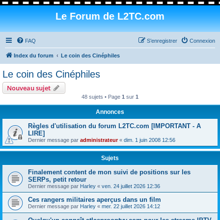
Le Forum de L2TC.com
FAQ
S’enregistrer
Connexion
Index du forum
Le coin des Cinéphiles
Le coin des Cinéphiles
Nouveau sujet
48 sujets • Page
1
sur
1
Annonces
Règles d'utilisation du forum L2TC.com [IMPORTANT - A
LIRE]
Dernier message par
administrateur
«
dim. 1 juin 2008 12:56
Sujets
Finalement content de mon suivi de positions sur les
SERPs, petit retour
Dernier message par
Harley
«
ven. 24 juillet 2026 12:36
Ces rangers militaires aperçus dans un film
Dernier message par
Harley
«
mer. 22 juillet 2026 14:12