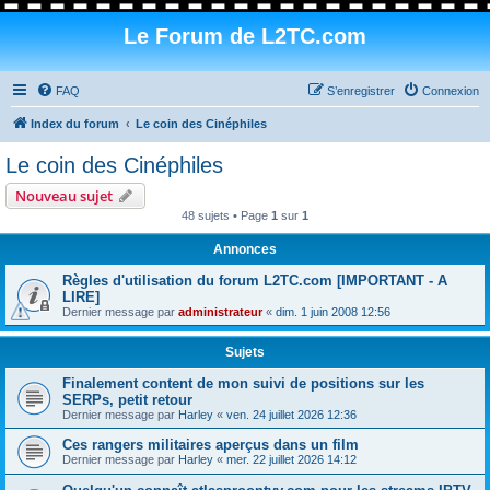
Le Forum de L2TC.com
FAQ
S’enregistrer
Connexion
Index du forum
Le coin des Cinéphiles
Le coin des Cinéphiles
Nouveau sujet
48 sujets • Page
1
sur
1
Annonces
Règles d'utilisation du forum L2TC.com [IMPORTANT - A
LIRE]
Dernier message par
administrateur
«
dim. 1 juin 2008 12:56
Sujets
Finalement content de mon suivi de positions sur les
SERPs, petit retour
Dernier message par
Harley
«
ven. 24 juillet 2026 12:36
Ces rangers militaires aperçus dans un film
Dernier message par
Harley
«
mer. 22 juillet 2026 14:12