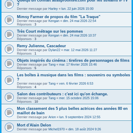
Quelqu'un connaît atlasproontvv.com pour les streams IPTV
?
Dernier message par
Harley
«
lun. 22 juin 2026 15:00
Mimsy Farmer de propos du film "La Traque"
Dernier message par
Kengan
«
dim. 24 mai 2026 22:54
Réponses :
3
Très Court métrage sur les pommes
Dernier message par
Kengan
«
dim. 24 mai 2026 10:37
Réponses :
3
Remy Julienne, Cascadeur
Dernier message par
Dylan22
«
mar. 12 mai 2026 11:27
Réponses :
1
Objets inspirés du cinéma : tirelires de personnages de films
Dernier message par
Tang
«
mar. 17 février 2026 15:46
Réponses :
5
Les boîtes à musique dans les films : souvenirs ou symboles
?
Dernier message par
Tang
«
ven. 6 février 2026 6:53
Réponses :
4
Salon des contributeurs : c'est ici qu'on échange.
Dernier message par
Tang
«
mer. 15 octobre 2025 15:06
Réponses :
10
Mon classement des 5 plus belles actrices des années 80 en
maillot de bain
Dernier message par
Arion
«
lun. 9 septembre 2024 12:55
Mort d'Alain Delon
Dernier message par
Michel1970
«
dim. 18 août 2024 9:26