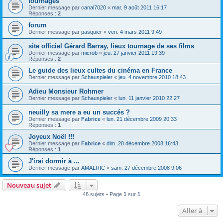
tournages
Dernier message par
canal7020
«
mar. 9 août 2011 16:17
Réponses :
2
forum
Dernier message par
pasquier
«
ven. 4 mars 2011 9:49
site officiel Gérard Barray, lieux tournage de ses films
Dernier message par
microb
«
jeu. 27 janvier 2011 19:39
Réponses :
2
Le guide des lieux cultes du cinéma en France
Dernier message par
Schauspieler
«
jeu. 4 novembre 2010 18:43
Adieu Monsieur Rohmer
Dernier message par
Schauspieler
«
lun. 11 janvier 2010 22:27
neuilly sa mere a eu un succés ?
Dernier message par
Fabrice
«
lun. 21 décembre 2009 20:33
Réponses :
1
Joyeux Noël !!!
Dernier message par
Fabrice
«
dim. 28 décembre 2008 16:43
Réponses :
1
J'irai dormir à ...
Dernier message par
AMALRIC
«
sam. 27 décembre 2008 9:06
Nouveau sujet
48 sujets • Page
1
sur
1
Aller à