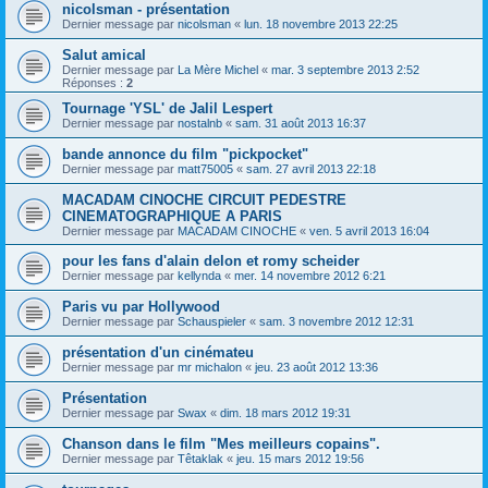
nicolsman - présentation
Dernier message par
nicolsman
«
lun. 18 novembre 2013 22:25
Salut amical
Dernier message par
La Mère Michel
«
mar. 3 septembre 2013 2:52
Réponses :
2
Tournage 'YSL' de Jalil Lespert
Dernier message par
nostalnb
«
sam. 31 août 2013 16:37
bande annonce du film "pickpocket"
Dernier message par
matt75005
«
sam. 27 avril 2013 22:18
MACADAM CINOCHE CIRCUIT PEDESTRE
CINEMATOGRAPHIQUE A PARIS
Dernier message par
MACADAM CINOCHE
«
ven. 5 avril 2013 16:04
pour les fans d'alain delon et romy scheider
Dernier message par
kellynda
«
mer. 14 novembre 2012 6:21
Paris vu par Hollywood
Dernier message par
Schauspieler
«
sam. 3 novembre 2012 12:31
présentation d'un cinémateu
Dernier message par
mr michalon
«
jeu. 23 août 2012 13:36
Présentation
Dernier message par
Swax
«
dim. 18 mars 2012 19:31
Chanson dans le film "Mes meilleurs copains".
Dernier message par
Têtaklak
«
jeu. 15 mars 2012 19:56