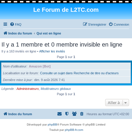
Le Forum de L2TC.com
FAQ
S’enregistrer
Connexion
Index du forum
Qui est en ligne
Il y a 1 membre et 0 membre invisible en ligne
Il y a 163 invités en ligne •
Afficher les invités
Page
1
sur
1
Nom d’utilisateur
Amazon [Bot]
Localisation sur le forum
Consulte un sujet dans Recherche de titre ou d'acteurs
Dernière mise à jour
dim. 9 août 2026 7:41
Légende :
Administrateurs
,
Modérateurs globaux
Page
1
sur
1
Aller à
Index du forum
Heures au format
UTC+02:00
Développé par
phpBB
® Forum Software © phpBB Limited
Traduit par
phpBB-fr.com