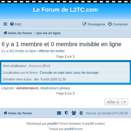
Le Forum de L2TC.com
FAQ
S’enregistrer
Connexion
Index du forum
Qui est en ligne
Il y a 1 membre et 0 membre invisible en ligne
Il y a 423 invités en ligne •
Afficher les invités
Page
1
sur
1
Nom d’utilisateur
Amazon [Bot]
Localisation sur le forum
Consulte un sujet dans Lieux de tournage
Dernière mise à jour
dim. 9 août 2026 11:36
Légende :
Administrateurs
,
Modérateurs globaux
Page
1
sur
1
Aller à
Index du forum
Heures au format
UTC+02:00
Développé par
phpBB
® Forum Software © phpBB Limited
Traduit par
phpBB-fr.com