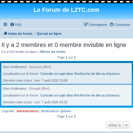
Le Forum de L2TC.com
FAQ
S’enregistrer
Connexion
Index du forum
Qui est en ligne
Il y a 2 membres et 0 membre invisible en ligne
Il y a 524 invités en ligne •
Afficher les invités
Page
1
sur
1
Nom d’utilisateur
Amazon [Bot]
Localisation sur le forum
Consulte un sujet dans Recherche de titre ou d'acteurs
Dernière mise à jour
ven. 7 août 2026 23:08
Nom d’utilisateur
Google [Bot]
Localisation sur le forum
Consulte un sujet dans Recherche de titre ou d'acteurs
Dernière mise à jour
ven. 7 août 2026 23:02
Légende :
Administrateurs
,
Modérateurs globaux
Page
1
sur
1
Aller à