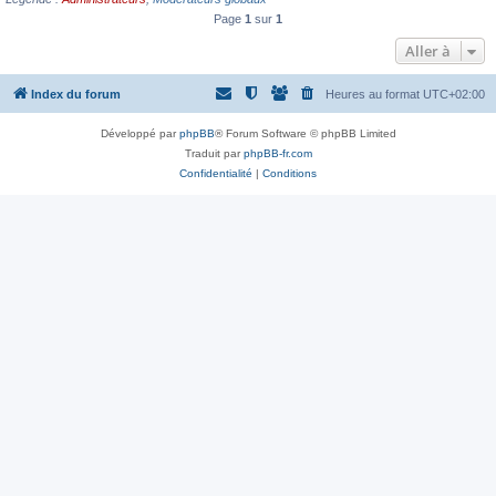
Page
1
sur
1
Aller à
Index du forum
Heures au format
UTC+02:00
Développé par
phpBB
® Forum Software © phpBB Limited
Traduit par
phpBB-fr.com
Confidentialité
|
Conditions