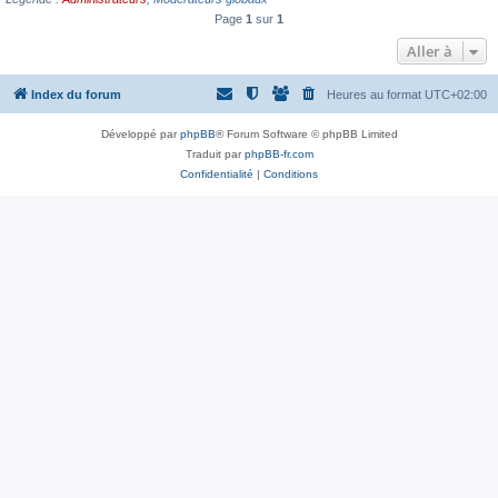
Page
1
sur
1
Aller à
Index du forum
Heures au format
UTC+02:00
Développé par
phpBB
® Forum Software © phpBB Limited
Traduit par
phpBB-fr.com
Confidentialité
|
Conditions