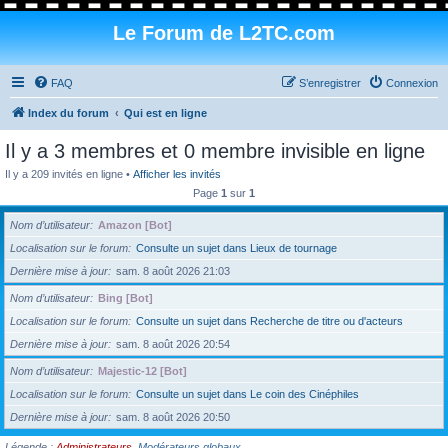
Le Forum de L2TC.com
FAQ
S’enregistrer
Connexion
Index du forum
Qui est en ligne
Il y a 3 membres et 0 membre invisible en ligne
Il y a 209 invités en ligne •
Afficher les invités
Page
1
sur
1
Nom d’utilisateur
Amazon [Bot]
Localisation sur le forum
Consulte un sujet dans Lieux de tournage
Dernière mise à jour
sam. 8 août 2026 21:03
Nom d’utilisateur
Bing [Bot]
Localisation sur le forum
Consulte un sujet dans Recherche de titre ou d'acteurs
Dernière mise à jour
sam. 8 août 2026 20:54
Nom d’utilisateur
Majestic-12 [Bot]
Localisation sur le forum
Consulte un sujet dans Le coin des Cinéphiles
Dernière mise à jour
sam. 8 août 2026 20:50
Légende :
Administrateurs
,
Modérateurs globaux