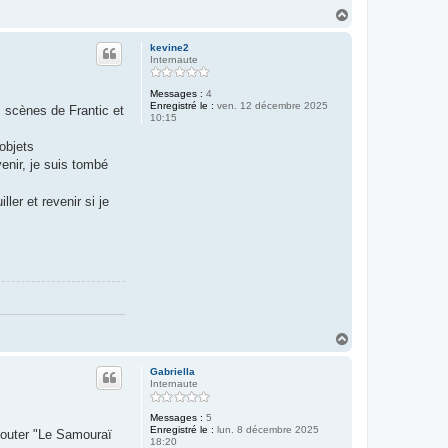
H
a
u
kevine2
t
Internaute
Messages :
4
Enregistré le :
ven. 12 décembre 2025
s scènes de Frantic et
10:15
objets
enir, je suis tombé
ler et revenir si je
H
a
u
Gabriella
t
Internaute
Messages :
5
Enregistré le :
lun. 8 décembre 2025
ajouter "Le Samouraï
18:20