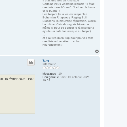
Il était une fois en Amérique
Certains vieux westerns (comme "Il était
une fois dans l'Ouest", "Le bon, la brute
et le truand")
Les biopics (si la vie est respectée ...
Bohemian Rhapsody, Raging Bull,
Brassens, la mauvaise réputation, Cloclo,
La môme, Gainsbourg vie héroïque ...
même si pour ce dernier le réalisateur a
ajouté un coté fantastique au biopic)
...
et d'autres (bien trop pour pouvoir faire
une liste exhaustive ... et fort
heureusement)
H
a
u
Tang
t
Internaute
Messages :
10
Enregistré le :
mer. 15 octobre 2025
lun. 10 février 2025 11:02
10:02