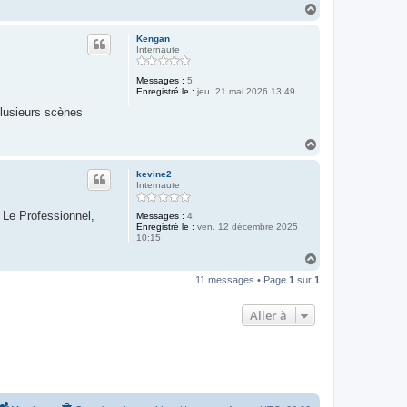
H
a
u
Kengan
t
Internaute
Messages :
5
Enregistré le :
jeu. 21 mai 2026 13:49
plusieurs scènes
H
a
u
kevine2
t
Internaute
t Le Professionnel,
Messages :
4
Enregistré le :
ven. 12 décembre 2025
10:15
H
a
11 messages • Page
1
sur
1
u
t
Aller à