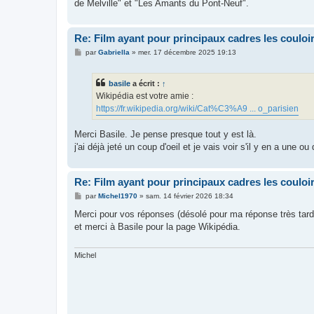
g
de Melville" et "Les Amants du Pont-Neuf".
e
Re: Film ayant pour principaux cadres les couloi
M
par
Gabriella
»
mer. 17 décembre 2025 19:13
e
s
s
basile
a écrit :
↑
a
g
Wikipédia est votre amie :
e
https://fr.wikipedia.org/wiki/Cat%C3%A9 ... o_parisien
Merci Basile. Je pense presque tout y est là.
j'ai déjà jeté un coup d'oeil et je vais voir s'il y en a une o
Re: Film ayant pour principaux cadres les couloi
M
par
Michel1970
»
sam. 14 février 2026 18:34
e
s
Merci pour vos réponses (désolé pour ma réponse très tardi
s
et merci à Basile pour la page Wikipédia.
a
g
e
Michel