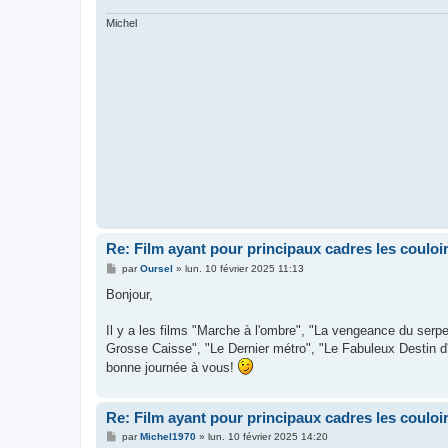
Michel
Re: Film ayant pour principaux cadres les couloi
M
par
Oursel
»
lun. 10 février 2025 11:13
e
s
Bonjour,
s
a
g
Il y a les films "Marche à l'ombre", "La vengeance du serpe
e
Grosse Caisse", "Le Dernier métro", "Le Fabuleux Destin d'
bonne journée à vous!
Re: Film ayant pour principaux cadres les couloi
M
par
Michel1970
»
lun. 10 février 2025 14:20
e