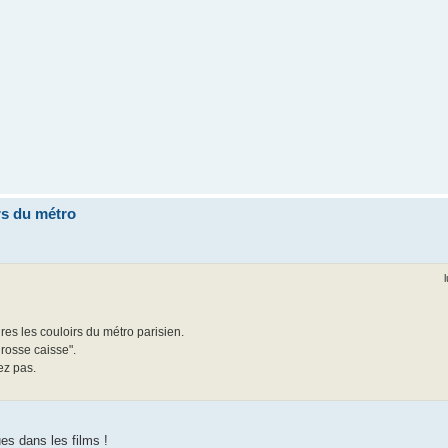
rs du métro
res les couloirs du métro parisien.
grosse caisse".
ez pas.
es dans les films !