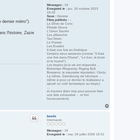
Messages :
18
Enregistré le :
jeu. 26 octobre 2023
16:20
Sexe :
Homme
Films préférés :
↓
 dernier métro").
Le Dîner de Cons
Pédale Douce
L'Union Sacrée
ns l'histoire, Zazie
Les affranchis
Taxi Driver
Le Parrain
Les Evadés
Il était une fois en Amérique
Certains vieux westerns (comme "Il était
une fois dans l'Ouest", "Le bon, la brute
et le truand")
Les biopics (si la vie est respectée ...
Bohemian Rhapsody, Raging Bull,
Brassens, la mauvaise réputation, Cloclo,
La môme, Gainsbourg vie héroïque ...
même si pour ce dernier le réalisateur a
ajouté un coté fantastique au biopic)
...
et d'autres (bien trop pour pouvoir faire
une liste exhaustive ... et fort
heureusement)
H
a
u
basile
t
Internaute
Messages :
16
Enregistré le :
mar. 29 juillet 2008 18:51