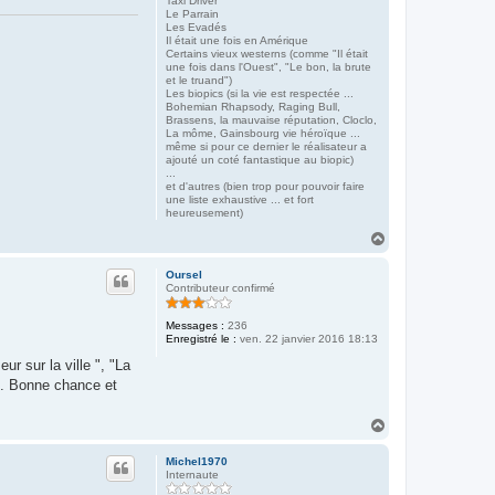
Taxi Driver
Le Parrain
Les Evadés
Il était une fois en Amérique
Certains vieux westerns (comme "Il était
une fois dans l'Ouest", "Le bon, la brute
et le truand")
Les biopics (si la vie est respectée ...
Bohemian Rhapsody, Raging Bull,
Brassens, la mauvaise réputation, Cloclo,
La môme, Gainsbourg vie héroïque ...
même si pour ce dernier le réalisateur a
ajouté un coté fantastique au biopic)
...
et d'autres (bien trop pour pouvoir faire
une liste exhaustive ... et fort
heureusement)
H
a
u
Oursel
t
Contributeur confirmé
Messages :
236
Enregistré le :
ven. 22 janvier 2016 18:13
r sur la ville ", "La
". Bonne chance et
H
a
u
Michel1970
t
Internaute