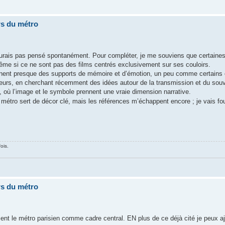
rs du métro
n’aurais pas pensé spontanément. Pour compléter, je me souviens que certaine
même si ce ne sont pas des films centrés exclusivement sur ses couloirs.
iennent presque des supports de mémoire et d’émotion, un peu comme certains 
leurs, en cherchant récemment des idées autour de la transmission et du souv
, où l’image et le symbole prennent une vraie dimension narrative.
métro sert de décor clé, mais les références m’échappent encore ; je vais fouil
ois.
rs du métro
aiment le métro parisien comme cadre central. EN plus de ce déjà cité je peux 