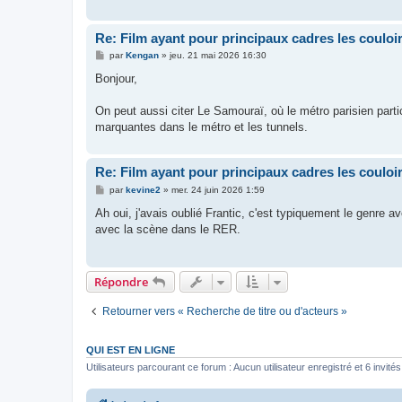
Re: Film ayant pour principaux cadres les couloi
M
par
Kengan
»
jeu. 21 mai 2026 16:30
e
s
Bonjour,
s
a
g
On peut aussi citer Le Samouraï, où le métro parisien part
e
marquantes dans le métro et les tunnels.
Re: Film ayant pour principaux cadres les couloi
M
par
kevine2
»
mer. 24 juin 2026 1:59
e
s
Ah oui, j'avais oublié Frantic, c'est typiquement le genre a
s
avec la scène dans le RER.
a
g
e
Répondre
Retourner vers « Recherche de titre ou d'acteurs »
QUI EST EN LIGNE
Utilisateurs parcourant ce forum : Aucun utilisateur enregistré et 6 invités