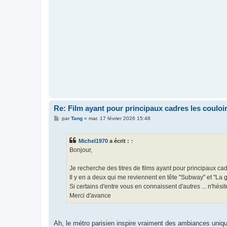
Re: Film ayant pour principaux cadres les couloi
M
par
Tang
»
mar. 17 février 2026 15:48
e
s
s
Michel1970
a écrit :
↑
a
g
Bonjour,
e
Je recherche des titres de films ayant pour principaux cad
Il y en a deux qui me reviennent en tête "Subway" et "La 
Si certains d'entre vous en connaissent d'autres ... n'hésit
Merci d'avance
Ah, le métro parisien inspire vraiment des ambiances uniqu