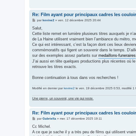
g
e
Re: Film ayant pour principaux cadres les couloi
M
par
kevine2
»
ven. 12 décembre 2025 20:44
e
s
Salut,
s
Cette liste remet en lumière plusieurs titres auxquels je 
a
g
de La Haine utilisent vraiment bien l’ambiance du métro, 
e
Ce qui est intéressant, c’est la façon dont ces lieux dev
commémoratifs qui figent un souvenir dans le temps. D’ail
sur des exemples assez parlants sur
medaillons-funeraires
J’ai aussi en tête quelques productions plus récentes où le 
retrouve les titres exacts.
Bonne continuation à tous dans vos recherches !
Modifié en dernier par
kevine2
le ven. 19 décembre 2025 0:53, modifié 1 f
Une pierre, un souvenir, une vie qui reste.
Re: Film ayant pour principaux cadres les couloi
M
par
Gabriella
»
mer. 17 décembre 2025 19:11
e
s
Cc Michel.
s
A ce que je sache il y a très peu de films qui utilisent vr
a