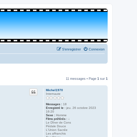
S’enregistrer
Connexion
11 messages • Page
1
sur
1
Michel1970
Internaute
Messages :
18
Enregistré le :
jeu. 26 octobre 2023
16:20
Sexe :
Homme
Films préférés :
↓
Le Dîner de Cons
Pédale Douce
L'Union Sacrée
Les affranchis