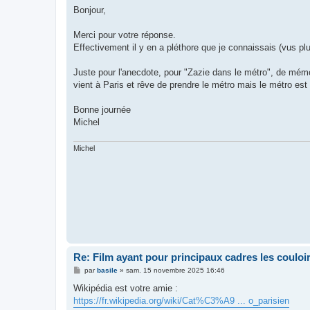
s
Bonjour,
s
a
g
Merci pour votre réponse.
e
Effectivement il y en a pléthore que je connaissais (vus pl
Juste pour l'anecdote, pour "Zazie dans le métro", de mémoi
vient à Paris et rêve de prendre le métro mais le métro est
Bonne journée
Michel
Michel
Re: Film ayant pour principaux cadres les couloi
M
par
basile
»
sam. 15 novembre 2025 16:46
e
s
Wikipédia est votre amie :
s
https://fr.wikipedia.org/wiki/Cat%C3%A9 ... o_parisien
a