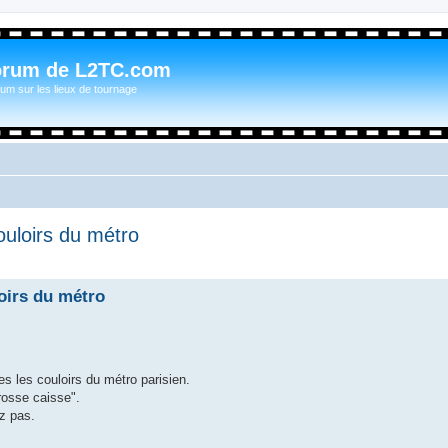
orum de L2TC.com
um sur les lieux de tournage
ouloirs du métro
oirs du métro
es les couloirs du métro parisien.
rosse caisse".
ez pas.