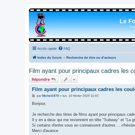
Le F
For
Accès rapide
FAQ
Index du forum
Recherche de titre ou d'acteurs
Film ayant pour principaux cadres les c
Répondre
Film ayant pour principaux cadres les coul
M
par
Michel1970
»
lun. 10 février 2025 11:02
e
s
Bonjour,
s
a
g
Je recherche des titres de films ayant pour principaux cadr
e
Il y en a deux qui me reviennent en tête "Subway" et "La g
Si certains d'entre vous en connaissent d'autres ... n'hésit
Merci d'avance