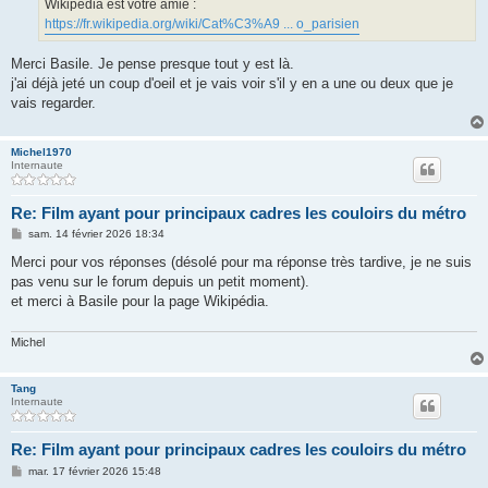
Wikipédia est votre amie :
e
https://fr.wikipedia.org/wiki/Cat%C3%A9 ... o_parisien
Merci Basile. Je pense presque tout y est là.
j'ai déjà jeté un coup d'oeil et je vais voir s'il y en a une ou deux que je
vais regarder.
Michel1970
Internaute
Re: Film ayant pour principaux cadres les couloirs du métro
M
sam. 14 février 2026 18:34
e
s
Merci pour vos réponses (désolé pour ma réponse très tardive, je ne suis
s
pas venu sur le forum depuis un petit moment).
a
g
et merci à Basile pour la page Wikipédia.
e
Michel
Tang
Internaute
Re: Film ayant pour principaux cadres les couloirs du métro
M
mar. 17 février 2026 15:48
e