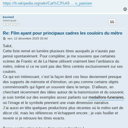
s
https://fr.wikipedia.org/wiki/Cat%C3%A9 ... o_parisien
a
g
e
kevine2
Internaute
Re: Film ayant pour principaux cadres les couloirs du métro
M
ven. 12 décembre 2025 20:44
e
s
Salut,
s
Cette liste remet en lumière plusieurs titres auxquels je n’aurais pas
a
g
pensé spontanément. Pour compléter, je me souviens que certaines
e
scènes de Frantic et de La Haine utilisent vraiment bien l’ambiance du
métro, même si ce ne sont pas des films centrés exclusivement sur ses
couloirs.
Ce qui est intéressant, c’est la façon dont ces lieux deviennent presque
des supports de mémoire et d’émotion, un peu comme certains objets
commémoratifs qui figent un souvenir dans le temps. D’ailleurs, en
cherchant récemment des idées autour de la transmission et du souvenir,
je suis tombé sur des exemples assez parlants sur
medaillons-funeraires
,
où l’image et le symbole prennent une vraie dimension narrative.
J’ai aussi en tête quelques productions plus récentes où le métro sert de
décor clé, mais les références m’échappent encore ; je vais fouiller et
revenir si je retrouve les titres exacts.