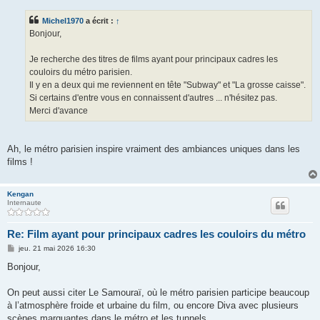
s
s
Michel1970
a écrit :
↑
a
g
Bonjour,
e
Je recherche des titres de films ayant pour principaux cadres les
couloirs du métro parisien.
Il y en a deux qui me reviennent en tête "Subway" et "La grosse caisse".
Si certains d'entre vous en connaissent d'autres ... n'hésitez pas.
Merci d'avance
Ah, le métro parisien inspire vraiment des ambiances uniques dans les
films !
Kengan
Internaute
Re: Film ayant pour principaux cadres les couloirs du métro
M
jeu. 21 mai 2026 16:30
e
s
Bonjour,
s
a
g
On peut aussi citer Le Samouraï, où le métro parisien participe beaucoup
e
à l’atmosphère froide et urbaine du film, ou encore Diva avec plusieurs
scènes marquantes dans le métro et les tunnels.