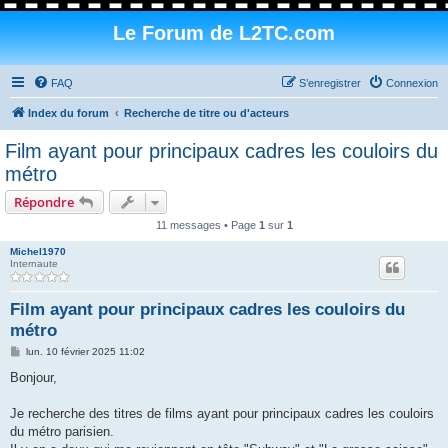
Le Forum de L2TC.com
FAQ
S’enregistrer
Connexion
Index du forum
Recherche de titre ou d'acteurs
Film ayant pour principaux cadres les couloirs du
métro
Répondre
11 messages • Page
1
sur
1
Michel1970
Internaute
Film ayant pour principaux cadres les couloirs du
métro
M
lun. 10 février 2025 11:02
e
s
Bonjour,
s
a
g
Je recherche des titres de films ayant pour principaux cadres les couloirs
e
du métro parisien.