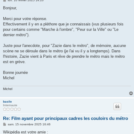
lun. 10 février 2025 14:20
e
s
Bonjour,
s
a
g
Merci pour votre réponse.
e
Effectivement il y en a pléthore que je connaissais (vus plusieurs fois
pour certains comme "Marche à l'ombre", "Peur sur la Ville" ou "Le
dernier métro").
Juste pour l'anecdote, pour "Zazie dans le métro", de mémoire, aucune
scène ne se déroule dans le métro (je l'ai vu il y a longtemps). Dans
l'histoire, Zazie vient à Paris et rêve de prendre le métro mais le métro
est en grève.
Bonne journée
Michel
Michel
basile
Internaute
Re: Film ayant pour principaux cadres les couloirs du métro
M
sam. 15 novembre 2025 16:46
e
s
Wikipédia est votre amie :