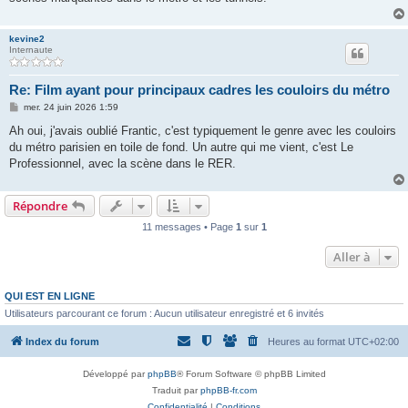
kevine2
Internaute
Re: Film ayant pour principaux cadres les couloirs du métro
M
mer. 24 juin 2026 1:59
e
s
Ah oui, j'avais oublié Frantic, c'est typiquement le genre avec les couloirs
s
du métro parisien en toile de fond. Un autre qui me vient, c'est Le
a
g
Professionnel, avec la scène dans le RER.
e
Répondre
11 messages • Page
1
sur
1
Aller à
QUI EST EN LIGNE
Utilisateurs parcourant ce forum : Aucun utilisateur enregistré et 6 invités
Index du forum
Heures au format
UTC+02:00
Développé par
phpBB
® Forum Software © phpBB Limited
Traduit par
phpBB-fr.com
Confidentialité
|
Conditions