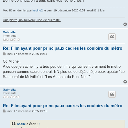
Bonne continuation à tous dans vos recherches !
Modifié en dernier par
kevine2
le ven. 19 décembre 2025 0:53, modifié 1 fois.
Une pierre, un souvenir, une vie qui reste.
Gabriella
Internaute
Re: Film ayant pour principaux cadres les couloirs du métro
M
mer. 17 décembre 2025 19:11
e
s
Cc Michel.
s
A ce que je sache il y a très peu de films qui utilisent vraiment le métro
a
g
parisien comme cadre central. EN plus de ce déjà cité je peux ajouter "Le
e
Samouraï de Melville" et "Les Amants du Pont-Neuf".
Gabriella
Internaute
Re: Film ayant pour principaux cadres les couloirs du métro
M
mer. 17 décembre 2025 19:13
e
s
s
basile
a écrit :
↑
a
g