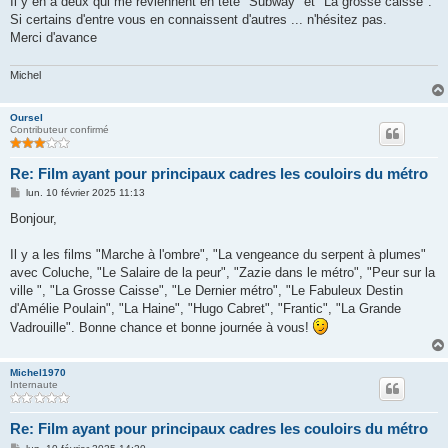
Il y en a deux qui me reviennent en tête "Subway" et "La grosse caisse".
Si certains d'entre vous en connaissent d'autres ... n'hésitez pas.
Merci d'avance
Michel
Oursel
Contributeur confirmé
Re: Film ayant pour principaux cadres les couloirs du métro
M
lun. 10 février 2025 11:13
e
s
Bonjour,
s
a
g
Il y a les films "Marche à l'ombre", "La vengeance du serpent à plumes"
e
avec Coluche, "Le Salaire de la peur", "Zazie dans le métro", "Peur sur la
ville ", "La Grosse Caisse", "Le Dernier métro", "Le Fabuleux Destin
d'Amélie Poulain", "La Haine", "Hugo Cabret", "Frantic", "La Grande
Vadrouille". Bonne chance et bonne journée à vous!
Michel1970
Internaute
Re: Film ayant pour principaux cadres les couloirs du métro
M