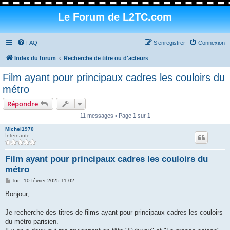
Le Forum de L2TC.com
FAQ
S’enregistrer
Connexion
Index du forum
Recherche de titre ou d'acteurs
Film ayant pour principaux cadres les couloirs du
métro
Répondre
11 messages • Page
1
sur
1
Michel1970
Internaute
Film ayant pour principaux cadres les couloirs du
métro
M
lun. 10 février 2025 11:02
e
s
Bonjour,
s
a
g
Je recherche des titres de films ayant pour principaux cadres les couloirs
e
du métro parisien.