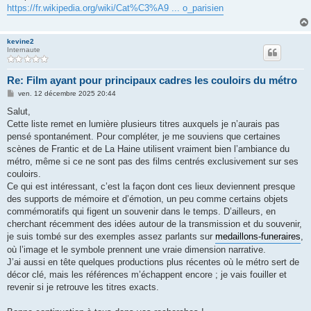
s
https://fr.wikipedia.org/wiki/Cat%C3%A9 ... o_parisien
a
g
e
kevine2
Internaute
Re: Film ayant pour principaux cadres les couloirs du métro
M
ven. 12 décembre 2025 20:44
e
s
Salut,
s
Cette liste remet en lumière plusieurs titres auxquels je n’aurais pas
a
g
pensé spontanément. Pour compléter, je me souviens que certaines
e
scènes de Frantic et de La Haine utilisent vraiment bien l’ambiance du
métro, même si ce ne sont pas des films centrés exclusivement sur ses
couloirs.
Ce qui est intéressant, c’est la façon dont ces lieux deviennent presque
des supports de mémoire et d’émotion, un peu comme certains objets
commémoratifs qui figent un souvenir dans le temps. D’ailleurs, en
cherchant récemment des idées autour de la transmission et du souvenir,
je suis tombé sur des exemples assez parlants sur
medaillons-funeraires
,
où l’image et le symbole prennent une vraie dimension narrative.
J’ai aussi en tête quelques productions plus récentes où le métro sert de
décor clé, mais les références m’échappent encore ; je vais fouiller et
revenir si je retrouve les titres exacts.