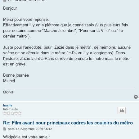
lun. 10 février 2025 14:20
e
s
Bonjour,
s
a
g
Merci pour votre réponse.
e
Effectivement il y en a pléthore que je connaissais (vus plusieurs fois
pour certains comme "Marche à l'ombre", "Peur sur la Ville" ou "Le
dernier métro").
Juste pour l'anecdote, pour "Zazie dans le métro", de mémoire, aucune
scène ne se déroule dans le métro (je l'ai vu il y a longtemps). Dans
l'histoire, Zazie vient à Paris et rêve de prendre le métro mais le métro
est en grève.
Bonne journée
Michel
Michel
basile
Internaute
Re: Film ayant pour principaux cadres les couloirs du métro
M
sam. 15 novembre 2025 16:46
e
s
Wikipédia est votre amie :