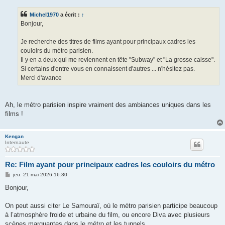
s
s
Michel1970
a écrit :
↑
a
g
Bonjour,
e
Je recherche des titres de films ayant pour principaux cadres les
couloirs du métro parisien.
Il y en a deux qui me reviennent en tête "Subway" et "La grosse caisse".
Si certains d'entre vous en connaissent d'autres ... n'hésitez pas.
Merci d'avance
Ah, le métro parisien inspire vraiment des ambiances uniques dans les
films !
Kengan
Internaute
Re: Film ayant pour principaux cadres les couloirs du métro
M
jeu. 21 mai 2026 16:30
e
s
Bonjour,
s
a
g
On peut aussi citer Le Samouraï, où le métro parisien participe beaucoup
e
à l’atmosphère froide et urbaine du film, ou encore Diva avec plusieurs
scènes marquantes dans le métro et les tunnels.