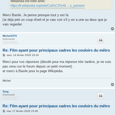
Wikipédia est votre amie :
e
https://fr.wikipedia.org/wiki/Cat%C3%A9 ... o_parisien
Merci Basile. Je pense presque tout y est là.
j'ai déjà jeté un coup d'oeil et je vais voir s'il y en a une ou deux que je
vais regarder.
Michel1970
Internaute
Re: Film ayant pour principaux cadres les couloirs du métro
M
sam. 14 février 2026 18:34
e
s
Merci pour vos réponses (désolé pour ma réponse très tardive, je ne suis
s
pas venu sur le forum depuis un petit moment).
a
g
et merci à Basile pour la page Wikipédia.
e
Michel
Tang
Internaute
Re: Film ayant pour principaux cadres les couloirs du métro
M
mar. 17 février 2026 15:48
e