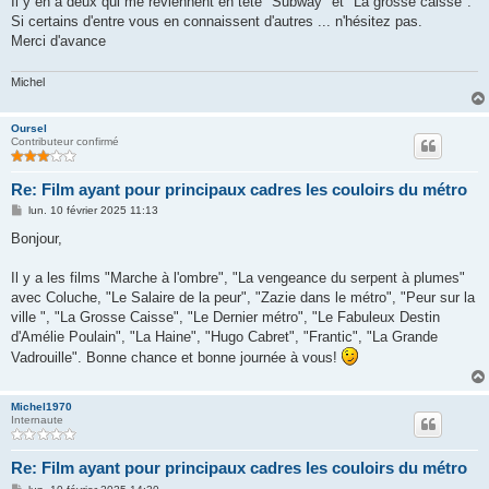
Il y en a deux qui me reviennent en tête "Subway" et "La grosse caisse".
Si certains d'entre vous en connaissent d'autres ... n'hésitez pas.
Merci d'avance
Michel
Oursel
Contributeur confirmé
Re: Film ayant pour principaux cadres les couloirs du métro
M
lun. 10 février 2025 11:13
e
s
Bonjour,
s
a
g
Il y a les films "Marche à l'ombre", "La vengeance du serpent à plumes"
e
avec Coluche, "Le Salaire de la peur", "Zazie dans le métro", "Peur sur la
ville ", "La Grosse Caisse", "Le Dernier métro", "Le Fabuleux Destin
d'Amélie Poulain", "La Haine", "Hugo Cabret", "Frantic", "La Grande
Vadrouille". Bonne chance et bonne journée à vous!
Michel1970
Internaute
Re: Film ayant pour principaux cadres les couloirs du métro
M