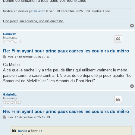
Bonne continuation à tous dans vos recherches !
Modifié en dernier par
kevine2
le ven. 19 décembre 2025 0:53, modifié 1 fois.
Une pierre, un souvenir, une vie qui reste.
Gabriella
Internaute
Re: Film ayant pour principaux cadres les couloirs du métro
M
mer. 17 décembre 2025 19:11
e
s
Cc Michel.
s
A ce que je sache il y a très peu de films qui utilisent vraiment le métro
a
g
parisien comme cadre central. EN plus de ce déjà cité je peux ajouter "Le
e
Samouraï de Melville" et "Les Amants du Pont-Neuf".
Gabriella
Internaute
Re: Film ayant pour principaux cadres les couloirs du métro
M
mer. 17 décembre 2025 19:13
e
s
s
basile
a écrit :
↑
a
g