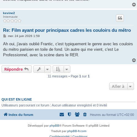
kevine2
Internaute
Re: Film ayant pour principaux cadres les couloirs du métro
M
mer. 24 juin 2026 1:59
e
s
Ah oui, j'avais oublié Frantic, c'est typiquement le genre avec les couloirs
s
du métro parisien en toile de fond. Un autre qui me vient, c'est Le
a
g
Professionnel, avec la scène dans le RER.
e
Répondre
11 messages • Page
1
sur
1
Aller à
QUI EST EN LIGNE
Utilisateurs parcourant ce forum : Aucun utilisateur enregistré et 0 invité
Index du forum
Heures au format
UTC+02:00
Développé par
phpBB
® Forum Software © phpBB Limited
Traduit par
phpBB-fr.com
Confidentialité
|
Conditions