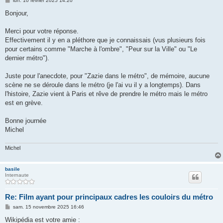
lun. 10 février 2025 14:20
e
s
Bonjour,
s
a
g
Merci pour votre réponse.
e
Effectivement il y en a pléthore que je connaissais (vus plusieurs fois
pour certains comme "Marche à l'ombre", "Peur sur la Ville" ou "Le
dernier métro").
Juste pour l'anecdote, pour "Zazie dans le métro", de mémoire, aucune
scène ne se déroule dans le métro (je l'ai vu il y a longtemps). Dans
l'histoire, Zazie vient à Paris et rêve de prendre le métro mais le métro
est en grève.
Bonne journée
Michel
Michel
basile
Internaute
Re: Film ayant pour principaux cadres les couloirs du métro
M
sam. 15 novembre 2025 16:46
e
s
Wikipédia est votre amie :