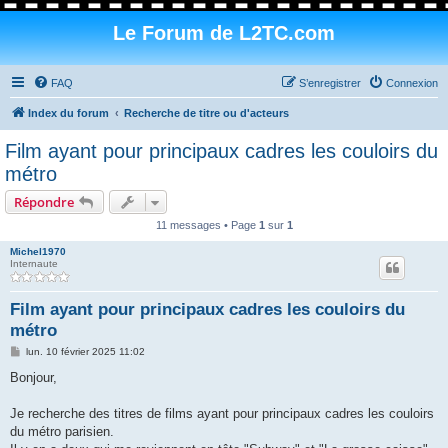
Le Forum de L2TC.com
FAQ
S’enregistrer
Connexion
Index du forum
Recherche de titre ou d'acteurs
Film ayant pour principaux cadres les couloirs du
métro
Répondre
11 messages • Page
1
sur
1
Michel1970
Internaute
Film ayant pour principaux cadres les couloirs du
métro
M
lun. 10 février 2025 11:02
e
s
Bonjour,
s
a
g
Je recherche des titres de films ayant pour principaux cadres les couloirs
e
du métro parisien.