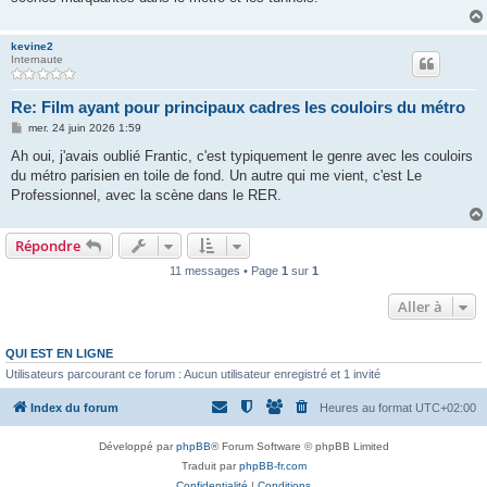
kevine2
Internaute
Re: Film ayant pour principaux cadres les couloirs du métro
M
mer. 24 juin 2026 1:59
e
s
Ah oui, j'avais oublié Frantic, c'est typiquement le genre avec les couloirs
s
du métro parisien en toile de fond. Un autre qui me vient, c'est Le
a
g
Professionnel, avec la scène dans le RER.
e
Répondre
11 messages • Page
1
sur
1
Aller à
QUI EST EN LIGNE
Utilisateurs parcourant ce forum : Aucun utilisateur enregistré et 1 invité
Index du forum
Heures au format
UTC+02:00
Développé par
phpBB
® Forum Software © phpBB Limited
Traduit par
phpBB-fr.com
Confidentialité
|
Conditions