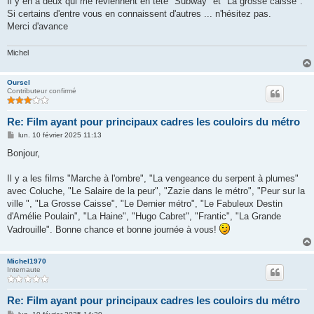
Il y en a deux qui me reviennent en tête "Subway" et "La grosse caisse".
Si certains d'entre vous en connaissent d'autres ... n'hésitez pas.
Merci d'avance
Michel
Oursel
Contributeur confirmé
Re: Film ayant pour principaux cadres les couloirs du métro
M
lun. 10 février 2025 11:13
e
s
Bonjour,
s
a
g
Il y a les films "Marche à l'ombre", "La vengeance du serpent à plumes"
e
avec Coluche, "Le Salaire de la peur", "Zazie dans le métro", "Peur sur la
ville ", "La Grosse Caisse", "Le Dernier métro", "Le Fabuleux Destin
d'Amélie Poulain", "La Haine", "Hugo Cabret", "Frantic", "La Grande
Vadrouille". Bonne chance et bonne journée à vous!
Michel1970
Internaute
Re: Film ayant pour principaux cadres les couloirs du métro
M