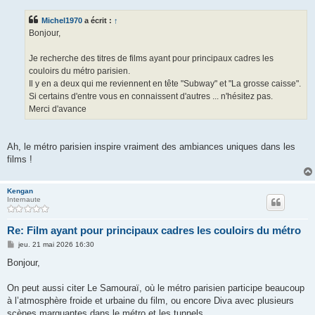
s
s
Michel1970
a écrit :
↑
a
g
Bonjour,
e
Je recherche des titres de films ayant pour principaux cadres les
couloirs du métro parisien.
Il y en a deux qui me reviennent en tête "Subway" et "La grosse caisse".
Si certains d'entre vous en connaissent d'autres ... n'hésitez pas.
Merci d'avance
Ah, le métro parisien inspire vraiment des ambiances uniques dans les
films !
Kengan
Internaute
Re: Film ayant pour principaux cadres les couloirs du métro
M
jeu. 21 mai 2026 16:30
e
s
Bonjour,
s
a
g
On peut aussi citer Le Samouraï, où le métro parisien participe beaucoup
e
à l’atmosphère froide et urbaine du film, ou encore Diva avec plusieurs
scènes marquantes dans le métro et les tunnels.