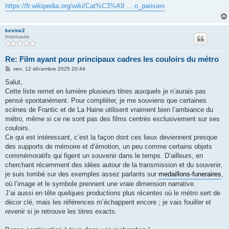
s
https://fr.wikipedia.org/wiki/Cat%C3%A9 ... o_parisien
a
g
e
kevine2
Internaute
Re: Film ayant pour principaux cadres les couloirs du métro
M
ven. 12 décembre 2025 20:44
e
s
Salut,
s
Cette liste remet en lumière plusieurs titres auxquels je n’aurais pas
a
g
pensé spontanément. Pour compléter, je me souviens que certaines
e
scènes de Frantic et de La Haine utilisent vraiment bien l’ambiance du
métro, même si ce ne sont pas des films centrés exclusivement sur ses
couloirs.
Ce qui est intéressant, c’est la façon dont ces lieux deviennent presque
des supports de mémoire et d’émotion, un peu comme certains objets
commémoratifs qui figent un souvenir dans le temps. D’ailleurs, en
cherchant récemment des idées autour de la transmission et du souvenir,
je suis tombé sur des exemples assez parlants sur
medaillons-funeraires
,
où l’image et le symbole prennent une vraie dimension narrative.
J’ai aussi en tête quelques productions plus récentes où le métro sert de
décor clé, mais les références m’échappent encore ; je vais fouiller et
revenir si je retrouve les titres exacts.