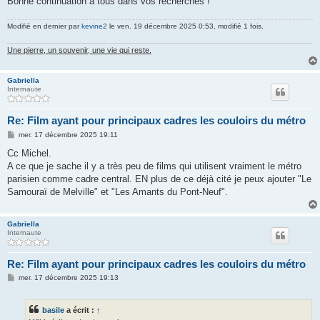
Bonne continuation à tous dans vos recherches !
Modifié en dernier par
kevine2
le ven. 19 décembre 2025 0:53, modifié 1 fois.
Une pierre, un souvenir, une vie qui reste.
Gabriella
Internaute
Re: Film ayant pour principaux cadres les couloirs du métro
M
mer. 17 décembre 2025 19:11
e
s
Cc Michel.
s
A ce que je sache il y a très peu de films qui utilisent vraiment le métro
a
g
parisien comme cadre central. EN plus de ce déjà cité je peux ajouter "Le
e
Samouraï de Melville" et "Les Amants du Pont-Neuf".
Gabriella
Internaute
Re: Film ayant pour principaux cadres les couloirs du métro
M
mer. 17 décembre 2025 19:13
e
s
s
basile
a écrit :
↑
a
g