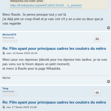
Wikipédia est votre amie :
e
https://fr.wikipedia.org/wiki/Cat%C3%A9 ... o_parisien
Merci Basile. Je pense presque tout y est là.
j'ai déjà jeté un coup d'oeil et je vais voir s'il y en a une ou deux que je
vais regarder.
Michel1970
Internaute
Re: Film ayant pour principaux cadres les couloirs du métro
M
sam. 14 février 2026 18:34
e
s
Merci pour vos réponses (désolé pour ma réponse très tardive, je ne suis
s
pas venu sur le forum depuis un petit moment).
a
g
et merci à Basile pour la page Wikipédia.
e
Michel
Tang
Internaute
Re: Film ayant pour principaux cadres les couloirs du métro
M
mar. 17 février 2026 15:48
e