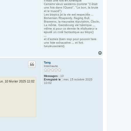
Il était une fois en Amérique
Certains vieux westerns (comme "Il était
une fois dans l'Ouest", "Le bon, la brute
et le truand")
Les biopics (si la vie est respectée ...
Bohemian Rhapsody, Raging Bull,
Brassens, la mauvaise réputation, Cloclo,
La môme, Gainsbourg vie héroïque ...
même si pour ce dernier le réalisateur a
ajouté un coté fantastique au biopic)
...
et d'autres (bien trop pour pouvoir faire
une liste exhaustive ... et fort
heureusement)
H
a
u
Tang
t
Internaute
Messages :
10
Enregistré le :
mer. 15 octobre 2025
lun. 10 février 2025 11:02
10:02