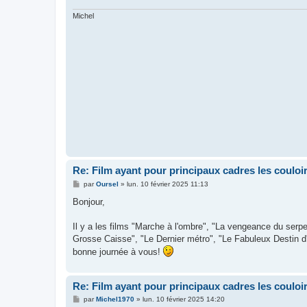
Michel
Re: Film ayant pour principaux cadres les couloi
M
par
Oursel
»
lun. 10 février 2025 11:13
e
s
Bonjour,
s
a
g
Il y a les films "Marche à l'ombre", "La vengeance du serpe
e
Grosse Caisse", "Le Dernier métro", "Le Fabuleux Destin d'
bonne journée à vous!
Re: Film ayant pour principaux cadres les couloi
M
par
Michel1970
»
lun. 10 février 2025 14:20
e