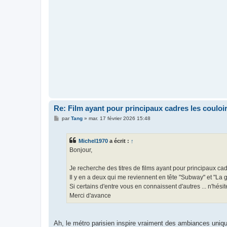
Re: Film ayant pour principaux cadres les couloi
M
par
Tang
»
mar. 17 février 2026 15:48
e
s
s
Michel1970
a écrit :
↑
a
g
Bonjour,
e
Je recherche des titres de films ayant pour principaux cad
Il y en a deux qui me reviennent en tête "Subway" et "La 
Si certains d'entre vous en connaissent d'autres ... n'hésit
Merci d'avance
Ah, le métro parisien inspire vraiment des ambiances uniqu