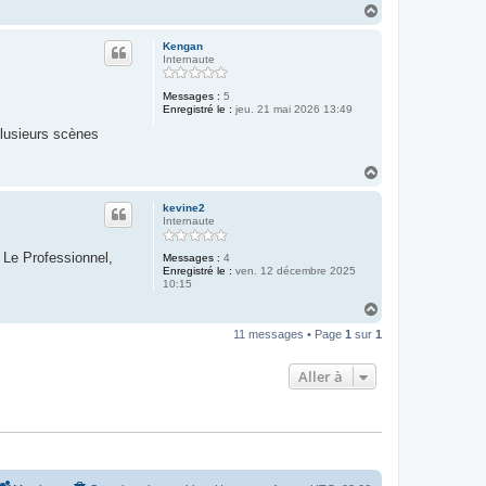
H
a
u
Kengan
t
Internaute
Messages :
5
Enregistré le :
jeu. 21 mai 2026 13:49
plusieurs scènes
H
a
u
kevine2
t
Internaute
t Le Professionnel,
Messages :
4
Enregistré le :
ven. 12 décembre 2025
10:15
H
a
11 messages • Page
1
sur
1
u
t
Aller à