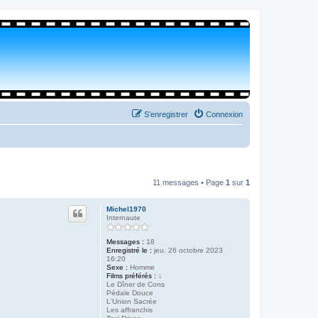
S’enregistrer
Connexion
11 messages • Page
1
sur
1
Michel1970
Internaute
Messages :
18
Enregistré le :
jeu. 26 octobre 2023
16:20
Sexe :
Homme
Films préférés :
↓
Le Dîner de Cons
Pédale Douce
L'Union Sacrée
Les affranchis