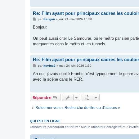
Re: Film ayant pour principaux cadres les couloi
M
par
Kengan
»
jeu. 21 mai 2026 16:30
e
s
Bonjour,
s
a
g
On peut aussi citer Le Samouraï, où le métro parisien part
e
marquantes dans le métro et les tunnels.
Re: Film ayant pour principaux cadres les couloi
M
par
kevine2
»
mer. 24 juin 2026 1:59
e
s
Ah oui, j'avais oublié Frantic, c'est typiquement le genre a
s
avec la scène dans le RER.
a
g
e
Répondre
Retourner vers « Recherche de titre ou d'acteurs »
QUI EST EN LIGNE
Utilisateurs parcourant ce forum : Aucun utilisateur enregistré et 2 invités