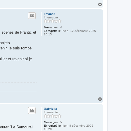
H
a
u
kevine2
t
Internaute
Messages :
4
Enregistré le :
ven. 12 décembre 2025
s scènes de Frantic et
10:15
objets
enir, je suis tombé
ler et revenir si je
H
a
u
Gabriella
t
Internaute
Messages :
5
Enregistré le :
lun. 8 décembre 2025
ajouter "Le Samouraï
18:20