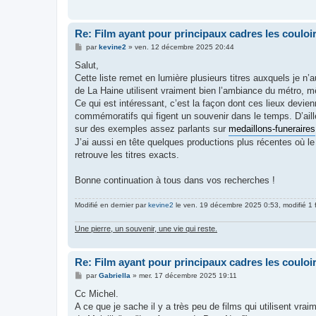
g
e
Re: Film ayant pour principaux cadres les couloi
M
par
kevine2
»
ven. 12 décembre 2025 20:44
e
s
Salut,
s
Cette liste remet en lumière plusieurs titres auxquels je 
a
g
de La Haine utilisent vraiment bien l’ambiance du métro, 
e
Ce qui est intéressant, c’est la façon dont ces lieux dev
commémoratifs qui figent un souvenir dans le temps. D’ail
sur des exemples assez parlants sur
medaillons-funeraires
J’ai aussi en tête quelques productions plus récentes où le 
retrouve les titres exacts.
Bonne continuation à tous dans vos recherches !
Modifié en dernier par
kevine2
le ven. 19 décembre 2025 0:53, modifié 1 f
Une pierre, un souvenir, une vie qui reste.
Re: Film ayant pour principaux cadres les couloi
M
par
Gabriella
»
mer. 17 décembre 2025 19:11
e
s
Cc Michel.
s
A ce que je sache il y a très peu de films qui utilisent vr
a