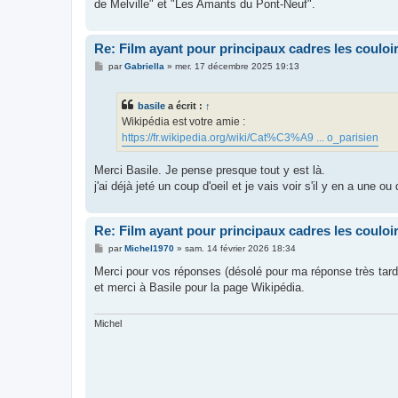
g
de Melville" et "Les Amants du Pont-Neuf".
e
Re: Film ayant pour principaux cadres les couloi
M
par
Gabriella
»
mer. 17 décembre 2025 19:13
e
s
s
basile
a écrit :
↑
a
g
Wikipédia est votre amie :
e
https://fr.wikipedia.org/wiki/Cat%C3%A9 ... o_parisien
Merci Basile. Je pense presque tout y est là.
j'ai déjà jeté un coup d'oeil et je vais voir s'il y en a une o
Re: Film ayant pour principaux cadres les couloi
M
par
Michel1970
»
sam. 14 février 2026 18:34
e
s
Merci pour vos réponses (désolé pour ma réponse très tardi
s
et merci à Basile pour la page Wikipédia.
a
g
e
Michel