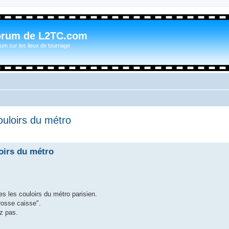
orum de L2TC.com
um sur les lieux de tournage
ouloirs du métro
oirs du métro
es les couloirs du métro parisien.
rosse caisse".
ez pas.