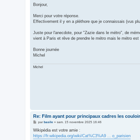
s
Bonjour,
s
a
g
Merci pour votre réponse.
e
Effectivement il y en a pléthore que je connaissais (vus pl
Juste pour l'anecdote, pour "Zazie dans le métro", de mémoi
vient à Paris et rêve de prendre le métro mais le métro est
Bonne journée
Michel
Michel
Re: Film ayant pour principaux cadres les couloi
M
par
basile
»
sam. 15 novembre 2025 16:46
e
s
Wikipédia est votre amie :
s
https://fr.wikipedia.org/wiki/Cat%C3%A9 ... o_parisien
a