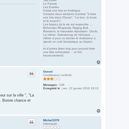
Taxi Driver
Le Parrain
Les Evadés
Il était une fois en Amérique
Certains vieux westerns (comme "Il était
une fois dans l'Ouest", "Le bon, la brute
et le truand")
Les biopics (si la vie est respectée ...
Bohemian Rhapsody, Raging Bull,
Brassens, la mauvaise réputation, Cloclo,
La môme, Gainsbourg vie héroïque ...
même si pour ce dernier le réalisateur a
ajouté un coté fantastique au biopic)
...
et d'autres (bien trop pour pouvoir faire
une liste exhaustive ... et fort
heureusement)
H
a
u
Oursel
t
Contributeur confirmé
Messages :
236
Enregistré le :
ven. 22 janvier 2016 18:13
r sur la ville ", "La
". Bonne chance et
H
a
u
Michel1970
t
Internaute