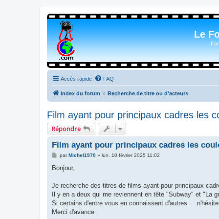
Le F
For
Accès rapide
FAQ
Index du forum
Recherche de titre ou d'acteurs
Film ayant pour principaux cadres les c
Répondre
Film ayant pour principaux cadres les coul
M
par
Michel1970
»
lun. 10 février 2025 11:02
e
s
Bonjour,
s
a
g
Je recherche des titres de films ayant pour principaux cadr
e
Il y en a deux qui me reviennent en tête "Subway" et "La g
Si certains d'entre vous en connaissent d'autres ... n'hésit
Merci d'avance