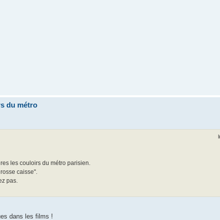
rs du métro
res les couloirs du métro parisien.
grosse caisse".
ez pas.
es dans les films !