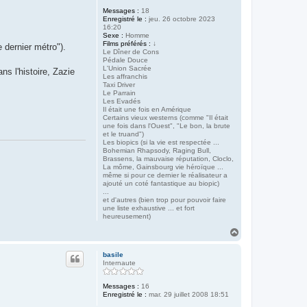
Messages :
18
Enregistré le :
jeu. 26 octobre 2023
16:20
Sexe :
Homme
Films préférés :
↓
 dernier métro").
Le Dîner de Cons
Pédale Douce
L'Union Sacrée
ns l'histoire, Zazie
Les affranchis
Taxi Driver
Le Parrain
Les Evadés
Il était une fois en Amérique
Certains vieux westerns (comme "Il était
une fois dans l'Ouest", "Le bon, la brute
et le truand")
Les biopics (si la vie est respectée ...
Bohemian Rhapsody, Raging Bull,
Brassens, la mauvaise réputation, Cloclo,
La môme, Gainsbourg vie héroïque ...
même si pour ce dernier le réalisateur a
ajouté un coté fantastique au biopic)
...
et d'autres (bien trop pour pouvoir faire
une liste exhaustive ... et fort
heureusement)
H
a
u
basile
t
Internaute
Messages :
16
Enregistré le :
mar. 29 juillet 2008 18:51