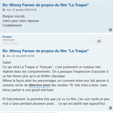
Re: Mimsy Farmer de propos du film "La Traque"
M
ven. 27 janvier 2023 9:19
e
s
Bonjour microb,
s
merci pour votre réponse.
a
g
Сordialement
e
Kengan
Internaute
Re: Mimsy Farmer de propos du film "La Traque"
M
dim. 24 mai 2026 22:54
e
s
Salut!
s
Ce qui rend La Traque si “français”, c’est justement ce malaise très
a
g
réaliste dans les comportements. On a presque l’impression d’assister à
e
un fait divers plus qu’à un thriller classique.
Même la façon dont les personnages se couvrent entre eux fait penser à
certains récits de
détective privé
des années 70, très terre à terre, sans
héros parfait ni vrai grand méchant.
Et franchement, la première fois que j’ai vu ce film, j’en suis resté un peu
mal a l’aise pendant plusieurs jours… ce qui est plutôt rare aujourd’hui