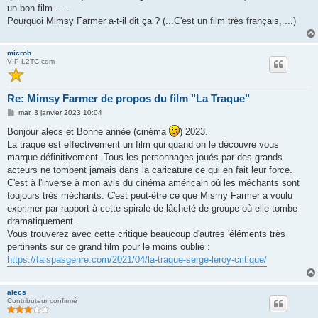
un bon film ... .
Pourquoi Mimsy Farmer a-t-il dit ça ? (...C'est un film très français, ...)
microb
VIP L2TC.com
Re: Mimsy Farmer de propos du film "La Traque"
M
mar. 3 janvier 2023 10:04
e
s
Bonjour alecs et Bonne année (cinéma
) 2023.
s
La traque est effectivement un film qui quand on le découvre vous
a
g
marque définitivement. Tous les personnages joués par des grands
e
acteurs ne tombent jamais dans la caricature ce qui en fait leur force.
C'est à l'inverse à mon avis du cinéma américain où les méchants sont
toujours très méchants. C'est peut-être ce que Mismy Farmer a voulu
exprimer par rapport à cette spirale de lâcheté de groupe où elle tombe
dramatiquement.
Vous trouverez avec cette critique beaucoup d'autres 'éléments très
pertinents sur ce grand film pour le moins oublié :
https://faispasgenre.com/2021/04/la-traque-serge-leroy-critique/
alecs
Contributeur confirmé