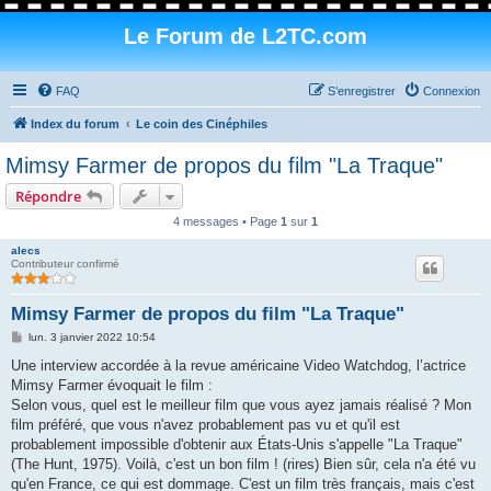
Le Forum de L2TC.com
FAQ
S’enregistrer
Connexion
Index du forum
Le coin des Cinéphiles
Mimsy Farmer de propos du film "La Traque"
Répondre
4 messages • Page
1
sur
1
alecs
Contributeur confirmé
Mimsy Farmer de propos du film "La Traque"
M
lun. 3 janvier 2022 10:54
e
s
Une interview accordée à la revue américaine Video Watchdog, l’actrice
s
Mimsy Farmer évoquait le film :
a
g
Selon vous, quel est le meilleur film que vous ayez jamais réalisé ? Mon
e
film préféré, que vous n'avez probablement pas vu et qu'il est
probablement impossible d'obtenir aux États-Unis s'appelle "La Traque"
(The Hunt, 1975). Voilà, c'est un bon film ! (rires) Bien sûr, cela n'a été vu
qu'en France, ce qui est dommage. C'est un film très français, mais c'est