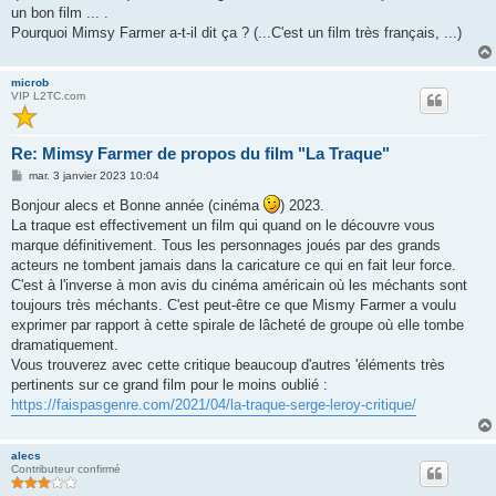
un bon film ... .
Pourquoi Mimsy Farmer a-t-il dit ça ? (...C'est un film très français, ...)
microb
VIP L2TC.com
Re: Mimsy Farmer de propos du film "La Traque"
M
mar. 3 janvier 2023 10:04
e
s
Bonjour alecs et Bonne année (cinéma
) 2023.
s
La traque est effectivement un film qui quand on le découvre vous
a
g
marque définitivement. Tous les personnages joués par des grands
e
acteurs ne tombent jamais dans la caricature ce qui en fait leur force.
C'est à l'inverse à mon avis du cinéma américain où les méchants sont
toujours très méchants. C'est peut-être ce que Mismy Farmer a voulu
exprimer par rapport à cette spirale de lâcheté de groupe où elle tombe
dramatiquement.
Vous trouverez avec cette critique beaucoup d'autres 'éléments très
pertinents sur ce grand film pour le moins oublié :
https://faispasgenre.com/2021/04/la-traque-serge-leroy-critique/
alecs
Contributeur confirmé