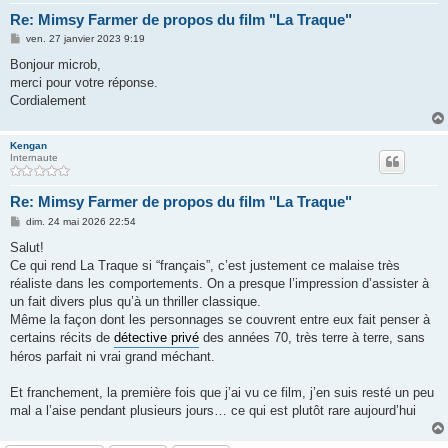
Re: Mimsy Farmer de propos du film "La Traque"
M
ven. 27 janvier 2023 9:19
e
s
Bonjour microb,
s
merci pour votre réponse.
a
g
Сordialement
e
Kengan
Internaute
Re: Mimsy Farmer de propos du film "La Traque"
M
dim. 24 mai 2026 22:54
e
s
Salut!
s
Ce qui rend La Traque si “français”, c’est justement ce malaise très
a
g
réaliste dans les comportements. On a presque l’impression d’assister à
e
un fait divers plus qu’à un thriller classique.
Même la façon dont les personnages se couvrent entre eux fait penser à
certains récits de
détective privé
des années 70, très terre à terre, sans
héros parfait ni vrai grand méchant.
Et franchement, la première fois que j’ai vu ce film, j’en suis resté un peu
mal a l’aise pendant plusieurs jours… ce qui est plutôt rare aujourd’hui