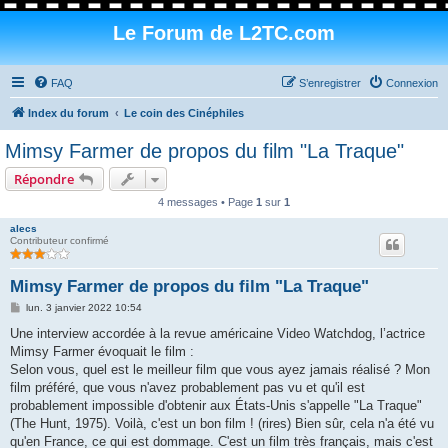
Le Forum de L2TC.com
FAQ
S’enregistrer
Connexion
Index du forum
Le coin des Cinéphiles
Mimsy Farmer de propos du film "La Traque"
Répondre
4 messages • Page
1
sur
1
alecs
Contributeur confirmé
Mimsy Farmer de propos du film "La Traque"
M
lun. 3 janvier 2022 10:54
e
s
Une interview accordée à la revue américaine Video Watchdog, l’actrice
s
Mimsy Farmer évoquait le film :
a
g
Selon vous, quel est le meilleur film que vous ayez jamais réalisé ? Mon
e
film préféré, que vous n'avez probablement pas vu et qu'il est
probablement impossible d'obtenir aux États-Unis s'appelle "La Traque"
(The Hunt, 1975). Voilà, c'est un bon film ! (rires) Bien sûr, cela n'a été vu
qu'en France, ce qui est dommage. C'est un film très français, mais c'est