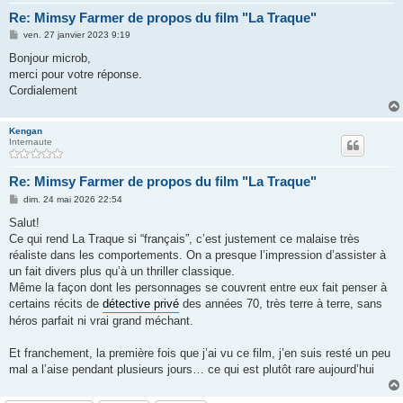
Re: Mimsy Farmer de propos du film "La Traque"
M
ven. 27 janvier 2023 9:19
e
s
Bonjour microb,
s
merci pour votre réponse.
a
g
Сordialement
e
Kengan
Internaute
Re: Mimsy Farmer de propos du film "La Traque"
M
dim. 24 mai 2026 22:54
e
s
Salut!
s
Ce qui rend La Traque si “français”, c’est justement ce malaise très
a
g
réaliste dans les comportements. On a presque l’impression d’assister à
e
un fait divers plus qu’à un thriller classique.
Même la façon dont les personnages se couvrent entre eux fait penser à
certains récits de
détective privé
des années 70, très terre à terre, sans
héros parfait ni vrai grand méchant.
Et franchement, la première fois que j’ai vu ce film, j’en suis resté un peu
mal a l’aise pendant plusieurs jours… ce qui est plutôt rare aujourd’hui