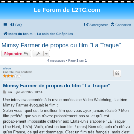
Le Forum de L2TC.com
FAQ
S’enregistrer
Connexion
Index du forum
Le coin des Cinéphiles
Mimsy Farmer de propos du film "La Traque"
Répondre
4 messages • Page
1
sur
1
alecs
Contributeur confirmé
Mimsy Farmer de propos du film "La Traque"
M
lun. 3 janvier 2022 10:54
e
s
Une interview accordée à la revue américaine Video Watchdog, l’actrice
s
Mimsy Farmer évoquait le film :
a
g
Selon vous, quel est le meilleur film que vous ayez jamais réalisé ? Mon
e
film préféré, que vous n'avez probablement pas vu et qu'il est
probablement impossible d'obtenir aux États-Unis s'appelle "La Traque"
(The Hunt, 1975). Voilà, c'est un bon film ! (rires) Bien sûr, cela n'a été vu
qu'en France, ce qui est dommage. C'est un film très français, mais c'est