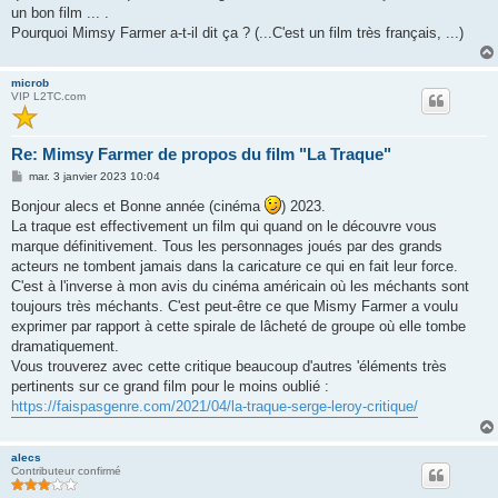
un bon film ... .
Pourquoi Mimsy Farmer a-t-il dit ça ? (...C'est un film très français, ...)
microb
VIP L2TC.com
Re: Mimsy Farmer de propos du film "La Traque"
M
mar. 3 janvier 2023 10:04
e
s
Bonjour alecs et Bonne année (cinéma
) 2023.
s
La traque est effectivement un film qui quand on le découvre vous
a
g
marque définitivement. Tous les personnages joués par des grands
e
acteurs ne tombent jamais dans la caricature ce qui en fait leur force.
C'est à l'inverse à mon avis du cinéma américain où les méchants sont
toujours très méchants. C'est peut-être ce que Mismy Farmer a voulu
exprimer par rapport à cette spirale de lâcheté de groupe où elle tombe
dramatiquement.
Vous trouverez avec cette critique beaucoup d'autres 'éléments très
pertinents sur ce grand film pour le moins oublié :
https://faispasgenre.com/2021/04/la-traque-serge-leroy-critique/
alecs
Contributeur confirmé