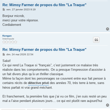
Re: Mimsy Farmer de propos du film "La Traque"
M
ven. 27 janvier 2023 9:19
e
s
Bonjour microb,
s
merci pour votre réponse.
a
g
Сordialement
e
Kengan
Internaute
Re: Mimsy Farmer de propos du film "La Traque"
M
dim. 24 mai 2026 22:54
e
s
Salut!
s
Ce qui rend La Traque si “français”, c’est justement ce malaise très
a
g
réaliste dans les comportements. On a presque l’impression d’assister à
e
un fait divers plus qu’à un thriller classique.
Même la façon dont les personnages se couvrent entre eux fait penser à
certains récits de
détective privé
des années 70, très terre à terre, sans
héros parfait ni vrai grand méchant.
Et franchement, la première fois que j’ai vu ce film, j’en suis resté un peu
mal a l’aise pendant plusieurs jours… ce qui est plutôt rare aujourd’hui