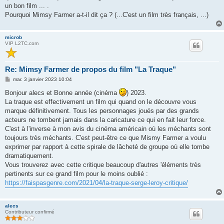
un bon film ... .
Pourquoi Mimsy Farmer a-t-il dit ça ? (...C'est un film très français, ...)
microb
VIP L2TC.com
Re: Mimsy Farmer de propos du film "La Traque"
M
mar. 3 janvier 2023 10:04
e
s
Bonjour alecs et Bonne année (cinéma
) 2023.
s
La traque est effectivement un film qui quand on le découvre vous
a
g
marque définitivement. Tous les personnages joués par des grands
e
acteurs ne tombent jamais dans la caricature ce qui en fait leur force.
C'est à l'inverse à mon avis du cinéma américain où les méchants sont
toujours très méchants. C'est peut-être ce que Mismy Farmer a voulu
exprimer par rapport à cette spirale de lâcheté de groupe où elle tombe
dramatiquement.
Vous trouverez avec cette critique beaucoup d'autres 'éléments très
pertinents sur ce grand film pour le moins oublié :
https://faispasgenre.com/2021/04/la-traque-serge-leroy-critique/
alecs
Contributeur confirmé