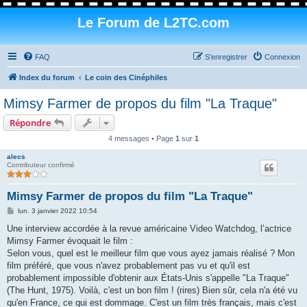
Le Forum de L2TC.com
FAQ
S’enregistrer
Connexion
Index du forum
Le coin des Cinéphiles
Mimsy Farmer de propos du film "La Traque"
Répondre
4 messages • Page
1
sur
1
alecs
Contributeur confirmé
Mimsy Farmer de propos du film "La Traque"
M
lun. 3 janvier 2022 10:54
e
s
Une interview accordée à la revue américaine Video Watchdog, l’actrice
s
Mimsy Farmer évoquait le film :
a
g
Selon vous, quel est le meilleur film que vous ayez jamais réalisé ? Mon
e
film préféré, que vous n'avez probablement pas vu et qu'il est
probablement impossible d'obtenir aux États-Unis s'appelle "La Traque"
(The Hunt, 1975). Voilà, c'est un bon film ! (rires) Bien sûr, cela n'a été vu
qu'en France, ce qui est dommage. C'est un film très français, mais c'est