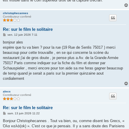
est visible dans le coin supérieur droit de la capture d'écran.
christophecannes
Contributeur confirmé
Re: sur le film le solitaire
M
ven. 12 juin 2026 7:11
e
s
bonjour ales
s
espère que tu va bien ? pour la rue (19 Rue de Senlis 75017 ) merci
a
g
beaucoup pour cette trouvaille , en se qui concerne la scène du
e
restaurant j'ai de gros doute , je pense plus a Av. de la Grande Armée
75017 Paris comme indiquer sur la fiche du film et donner par
Schauspieler , merci encore pour ton aide sa me feras gagner beaucoup
de temp quand je serait a paris sur la premier quinzaine aout
cordialement
alecs
Contributeur confirmé
Re: sur le film le solitaire
M
sam. 13 juin 2026 11:22
e
s
Bonjour Christophecannes . Tout va bien, ou, comme disent les Grecs, «
s
Όλα καλά(ok) ». C'est ce que je pensais. Il y a sans doute des Parisiens
a