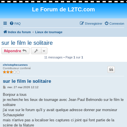
Le Forum de L2TC.com
FAQ
S’enregistrer
Connexion
Index du forum
Lieux de tournage
sur le film le solitaire
Répondre
11 messages • Page
1
sur
1
christophecannes
Contributeur confirmé
sur le film le solitaire
M
mer. 27 mai 2026 12:12
e
s
Bonjour a tous
s
je recherche les lieux de tournage avec Jean Paul Belmondo sur le film le
a
g
solitaire
e
j'ai vue sur le forum qu'il y avait quelque adresse donner par monsieur
Schauspieler
mais n'arrive pas a localiser les captures ci joint qui font partie de la
scène de la filature