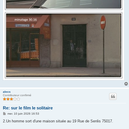
alecs
Contributeur confirmé
Re: sur le film le solitaire
M
mer. 10 juin 2026 16:53
e
s
2.Un homme sort d'une maison située au 19 Rue de Senlis 75017.
s
a