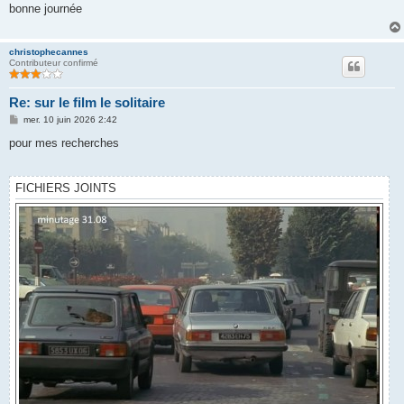
s
bonne journée
a
g
e
christophecannes
Contributeur confirmé
Re: sur le film le solitaire
M
mer. 10 juin 2026 2:42
e
s
pour mes recherches
s
a
g
e
FICHIERS JOINTS