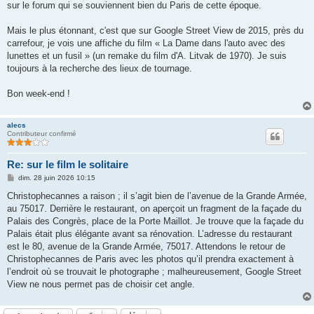
g
sur le forum qui se souviennent bien du Paris de cette époque.
e
Mais le plus étonnant, c'est que sur Google Street View de 2015, près du
carrefour, je vois une affiche du film « La Dame dans l'auto avec des
lunettes et un fusil » (un remake du film d'A. Litvak de 1970). Je suis
toujours à la recherche des lieux de tournage.
Bon week-end !
alecs
Contributeur confirmé
Re: sur le film le solitaire
M
dim. 28 juin 2026 10:15
e
s
Сhristophecannes a raison ; il s’agit bien de l’avenue de la Grande Armée,
s
au 75017. Derrière le restaurant, on aperçoit un fragment de la façade du
a
g
Palais des Congrès, place de la Porte Maillot. Je trouve que la façade du
e
Palais était plus élégante avant sa rénovation. L’adresse du restaurant
est le 80, avenue de la Grande Armée, 75017. Attendons le retour de
Сhristophecannes de Paris avec les photos qu’il prendra exactement à
l’endroit où se trouvait le photographe ; malheureusement, Google Street
View ne nous permet pas de choisir cet angle.