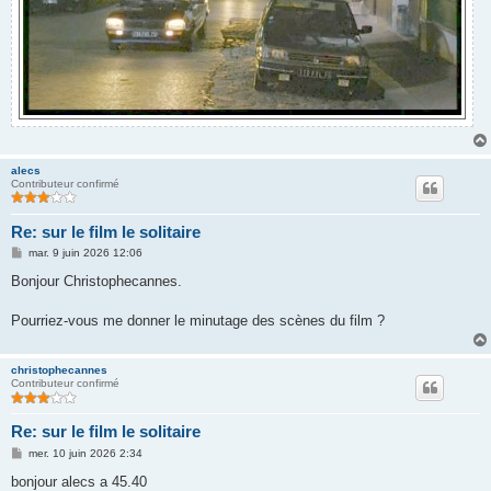
alecs
Contributeur confirmé
Re: sur le film le solitaire
M
mar. 9 juin 2026 12:06
e
s
Bonjour Christophecannes.
s
a
g
Pourriez-vous me donner le minutage des scènes du film ?
e
christophecannes
Contributeur confirmé
Re: sur le film le solitaire
M
mer. 10 juin 2026 2:34
e
s
bonjour alecs a 45.40