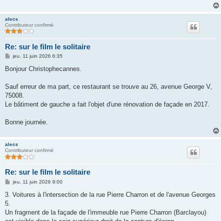
g
e
alecs
Contributeur confirmé
Re: sur le film le solitaire
M
jeu. 11 juin 2026 6:35
e
s
Bonjour Christophecannes.
s
a
g
Sauf erreur de ma part, ce restaurant se trouve au 26, avenue George V,
e
75008.
Le bâtiment de gauche a fait l'objet d'une rénovation de façade en 2017.
Bonne journée.
alecs
Contributeur confirmé
Re: sur le film le solitaire
M
jeu. 11 juin 2026 9:00
e
s
3. Voitures à l'intersection de la rue Pierre Charron et de l'avenue Georges
s
5.
a
g
Un fragment de la façade de l'immeuble rue Pierre Charron (Barclayou)
e