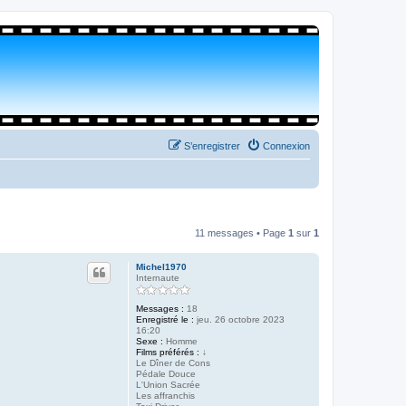
S’enregistrer
Connexion
11 messages • Page
1
sur
1
Michel1970
Internaute
Messages :
18
Enregistré le :
jeu. 26 octobre 2023
16:20
Sexe :
Homme
Films préférés :
↓
Le Dîner de Cons
Pédale Douce
L'Union Sacrée
Les affranchis