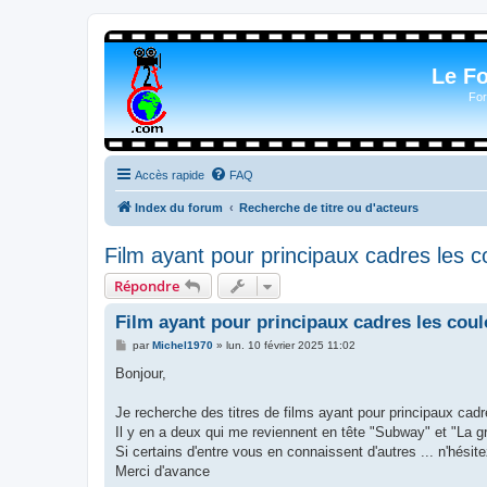
Le F
For
Accès rapide
FAQ
Index du forum
Recherche de titre ou d'acteurs
Film ayant pour principaux cadres les c
Répondre
Film ayant pour principaux cadres les coul
M
par
Michel1970
»
lun. 10 février 2025 11:02
e
s
Bonjour,
s
a
g
Je recherche des titres de films ayant pour principaux cadr
e
Il y en a deux qui me reviennent en tête "Subway" et "La g
Si certains d'entre vous en connaissent d'autres ... n'hésit
Merci d'avance