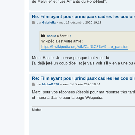
g
de Melville" et "Les Amants du Pont-Neuf".
e
Re: Film ayant pour principaux cadres les couloi
M
par
Gabriella
»
mer. 17 décembre 2025 19:13
e
s
s
basile
a écrit :
↑
a
g
Wikipédia est votre amie :
e
https://fr.wikipedia.org/wiki/Cat%C3%A9 ... o_parisien
Merci Basile. Je pense presque tout y est là.
j'ai déjà jeté un coup d'oeil et je vais voir s'il y en a une o
Re: Film ayant pour principaux cadres les couloi
M
par
Michel1970
»
sam. 14 février 2026 18:34
e
s
Merci pour vos réponses (désolé pour ma réponse très tardi
s
et merci à Basile pour la page Wikipédia.
a
g
e
Michel