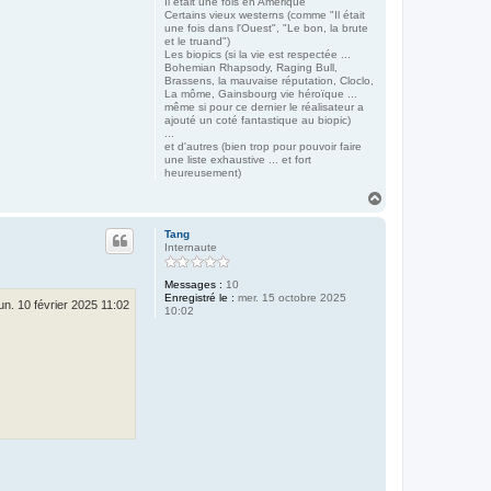
Il était une fois en Amérique
Certains vieux westerns (comme "Il était
une fois dans l'Ouest", "Le bon, la brute
et le truand")
Les biopics (si la vie est respectée ...
Bohemian Rhapsody, Raging Bull,
Brassens, la mauvaise réputation, Cloclo,
La môme, Gainsbourg vie héroïque ...
même si pour ce dernier le réalisateur a
ajouté un coté fantastique au biopic)
...
et d'autres (bien trop pour pouvoir faire
une liste exhaustive ... et fort
heureusement)
H
a
u
Tang
t
Internaute
Messages :
10
Enregistré le :
mer. 15 octobre 2025
lun. 10 février 2025 11:02
10:02