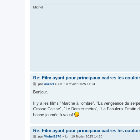
Michel
Re: Film ayant pour principaux cadres les couloi
M
par
Oursel
»
lun. 10 février 2025 11:13
e
s
Bonjour,
s
a
g
Il y a les films "Marche à l'ombre", "La vengeance du serpe
e
Grosse Caisse", "Le Dernier métro", "Le Fabuleux Destin d'
bonne journée à vous!
Re: Film ayant pour principaux cadres les couloi
M
par
Michel1970
»
lun. 10 février 2025 14:20
e