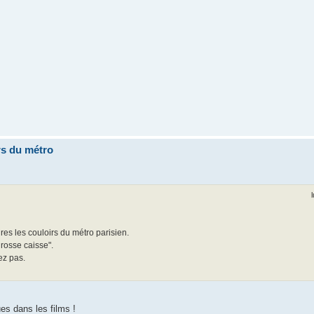
rs du métro
res les couloirs du métro parisien.
grosse caisse".
ez pas.
es dans les films !