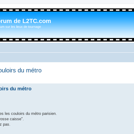
orum de L2TC.com
um sur les lieux de tournage
ouloirs du métro
oirs du métro
es les couloirs du métro parisien.
rosse caisse".
ez pas.