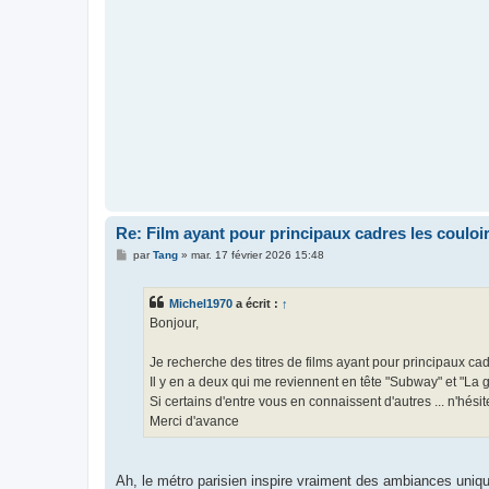
Re: Film ayant pour principaux cadres les couloi
M
par
Tang
»
mar. 17 février 2026 15:48
e
s
s
Michel1970
a écrit :
↑
a
g
Bonjour,
e
Je recherche des titres de films ayant pour principaux cad
Il y en a deux qui me reviennent en tête "Subway" et "La 
Si certains d'entre vous en connaissent d'autres ... n'hésit
Merci d'avance
Ah, le métro parisien inspire vraiment des ambiances uniqu