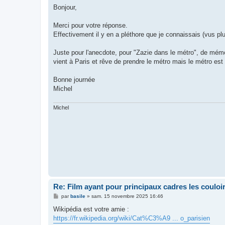
s
Bonjour,
s
a
g
Merci pour votre réponse.
e
Effectivement il y en a pléthore que je connaissais (vus pl
Juste pour l'anecdote, pour "Zazie dans le métro", de mémoi
vient à Paris et rêve de prendre le métro mais le métro est
Bonne journée
Michel
Michel
Re: Film ayant pour principaux cadres les couloi
M
par
basile
»
sam. 15 novembre 2025 16:46
e
s
Wikipédia est votre amie :
s
https://fr.wikipedia.org/wiki/Cat%C3%A9 ... o_parisien
a