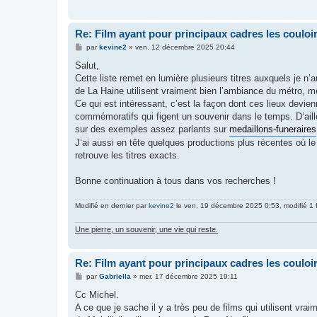
g
e
Re: Film ayant pour principaux cadres les couloi
M
par
kevine2
»
ven. 12 décembre 2025 20:44
e
s
Salut,
s
Cette liste remet en lumière plusieurs titres auxquels je 
a
g
de La Haine utilisent vraiment bien l’ambiance du métro, 
e
Ce qui est intéressant, c’est la façon dont ces lieux dev
commémoratifs qui figent un souvenir dans le temps. D’ail
sur des exemples assez parlants sur
medaillons-funeraires
J’ai aussi en tête quelques productions plus récentes où le 
retrouve les titres exacts.
Bonne continuation à tous dans vos recherches !
Modifié en dernier par
kevine2
le ven. 19 décembre 2025 0:53, modifié 1 f
Une pierre, un souvenir, une vie qui reste.
Re: Film ayant pour principaux cadres les couloi
M
par
Gabriella
»
mer. 17 décembre 2025 19:11
e
s
Cc Michel.
s
A ce que je sache il y a très peu de films qui utilisent vr
a