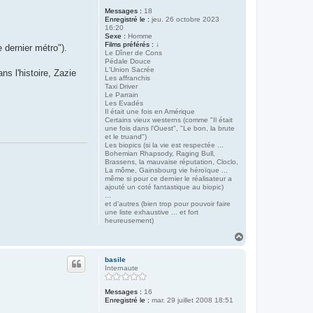
Messages :
18
Enregistré le :
jeu. 26 octobre 2023
16:20
Sexe :
Homme
Films préférés :
↓
 dernier métro").
Le Dîner de Cons
Pédale Douce
L'Union Sacrée
ns l'histoire, Zazie
Les affranchis
Taxi Driver
Le Parrain
Les Evadés
Il était une fois en Amérique
Certains vieux westerns (comme "Il était
une fois dans l'Ouest", "Le bon, la brute
et le truand")
Les biopics (si la vie est respectée ...
Bohemian Rhapsody, Raging Bull,
Brassens, la mauvaise réputation, Cloclo,
La môme, Gainsbourg vie héroïque ...
même si pour ce dernier le réalisateur a
ajouté un coté fantastique au biopic)
...
et d'autres (bien trop pour pouvoir faire
une liste exhaustive ... et fort
heureusement)
H
a
u
basile
t
Internaute
Messages :
16
Enregistré le :
mar. 29 juillet 2008 18:51