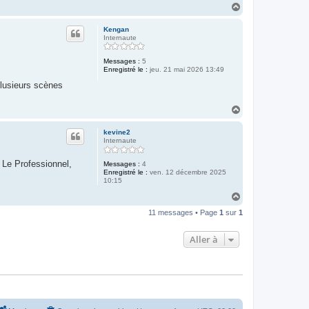
H
a
u
Kengan
t
Internaute
Messages :
5
Enregistré le :
jeu. 21 mai 2026 13:49
plusieurs scènes
H
a
u
kevine2
t
Internaute
t Le Professionnel,
Messages :
4
Enregistré le :
ven. 12 décembre 2025
10:15
H
a
11 messages • Page
1
sur
1
u
t
Aller à