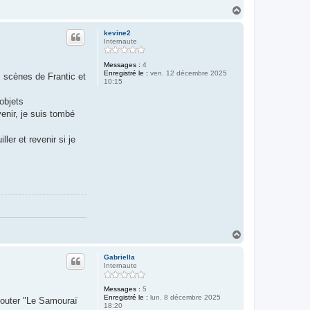
H
a
u
kevine2
t
Internaute
Messages :
4
Enregistré le :
ven. 12 décembre 2025
s scènes de Frantic et
10:15
objets
enir, je suis tombé
ler et revenir si je
H
a
u
Gabriella
t
Internaute
Messages :
5
Enregistré le :
lun. 8 décembre 2025
ajouter "Le Samouraï
18:20