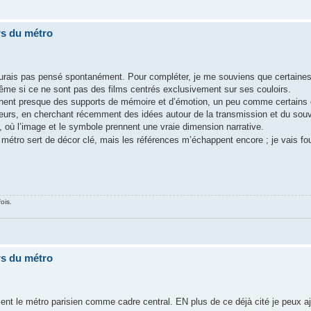
rs du métro
n’aurais pas pensé spontanément. Pour compléter, je me souviens que certaine
même si ce ne sont pas des films centrés exclusivement sur ses couloirs.
iennent presque des supports de mémoire et d’émotion, un peu comme certains 
leurs, en cherchant récemment des idées autour de la transmission et du souv
, où l’image et le symbole prennent une vraie dimension narrative.
métro sert de décor clé, mais les références m’échappent encore ; je vais fouil
ois.
rs du métro
aiment le métro parisien comme cadre central. EN plus de ce déjà cité je peux 