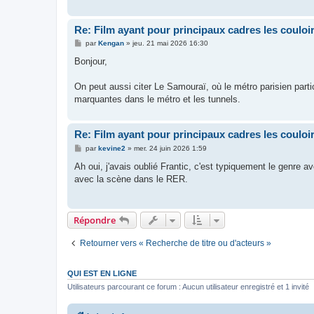
Re: Film ayant pour principaux cadres les couloi
M
par
Kengan
»
jeu. 21 mai 2026 16:30
e
s
Bonjour,
s
a
g
On peut aussi citer Le Samouraï, où le métro parisien part
e
marquantes dans le métro et les tunnels.
Re: Film ayant pour principaux cadres les couloi
M
par
kevine2
»
mer. 24 juin 2026 1:59
e
s
Ah oui, j'avais oublié Frantic, c'est typiquement le genre a
s
avec la scène dans le RER.
a
g
e
Répondre
Retourner vers « Recherche de titre ou d'acteurs »
QUI EST EN LIGNE
Utilisateurs parcourant ce forum : Aucun utilisateur enregistré et 1 invité