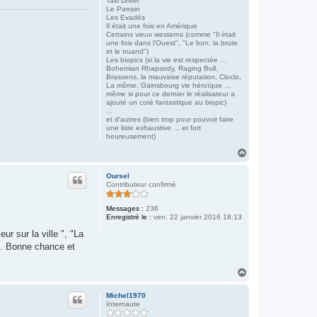
Taxi Driver
Le Parrain
Les Evadés
Il était une fois en Amérique
Certains vieux westerns (comme "Il était
une fois dans l'Ouest", "Le bon, la brute
et le truand")
Les biopics (si la vie est respectée ...
Bohemian Rhapsody, Raging Bull,
Brassens, la mauvaise réputation, Cloclo,
La môme, Gainsbourg vie héroïque ...
même si pour ce dernier le réalisateur a
ajouté un coté fantastique au biopic)
...
et d'autres (bien trop pour pouvoir faire
une liste exhaustive ... et fort
heureusement)
H
a
u
Oursel
t
Contributeur confirmé
Messages :
236
Enregistré le :
ven. 22 janvier 2016 18:13
r sur la ville ", "La
". Bonne chance et
H
a
u
Michel1970
t
Internaute