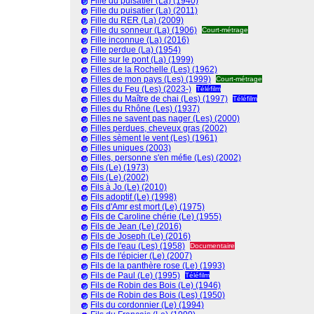
Fille du puisatier (La) (1940)
Fille du puisatier (La) (2011)
Fille du RER (La) (2009)
Fille du sonneur (La) (1906)
Court-métrage
Fille inconnue (La) (2016)
Fille perdue (La) (1954)
Fille sur le pont (La) (1999)
Filles de la Rochelle (Les) (1962)
Filles de mon pays (Les) (1999)
Court-métrage
Filles du Feu (Les) (2023-)
Téléfilm
Filles du Maître de chai (Les) (1997)
Téléfilm
Filles du Rhône (Les) (1937)
Filles ne savent pas nager (Les) (2000)
Filles perdues, cheveux gras (2002)
Filles sèment le vent (Les) (1961)
Filles uniques (2003)
Filles, personne s'en méfie (Les) (2002)
Fils (Le) (1973)
Fils (Le) (2002)
Fils à Jo (Le) (2010)
Fils adoptif (Le) (1998)
Fils d'Amr est mort (Le) (1975)
Fils de Caroline chérie (Le) (1955)
Fils de Jean (Le) (2016)
Fils de Joseph (Le) (2016)
Fils de l'eau (Les) (1958)
Documentaire
Fils de l'épicier (Le) (2007)
Fils de la panthère rose (Le) (1993)
Fils de Paul (Le) (1995)
Téléfilm
Fils de Robin des Bois (Le) (1946)
Fils de Robin des Bois (Les) (1950)
Fils du cordonnier (Le) (1994)