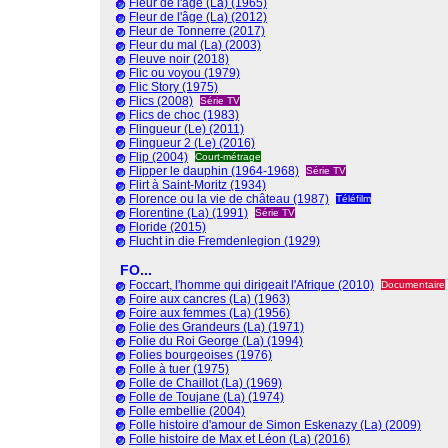
Fleur de l'âge (La) (1965)
Fleur de l'âge (La) (2012)
Fleur de Tonnerre (2017)
Fleur du mal (La) (2003)
Fleuve noir (2018)
Flic ou voyou (1979)
Flic Story (1975)
Flics (2008)
Série TV
Flics de choc (1983)
Flingueur (Le) (2011)
Flingueur 2 (Le) (2016)
Flip (2004)
Court-métrage
Flipper le dauphin (1964-1968)
Série TV
Flirt à Saint-Moritz (1934)
Florence ou la vie de château (1987)
Téléfilm
Florentine (La) (1991)
Série TV
Floride (2015)
Flucht in die Fremdenlegion (1929)
FO...
Foccart, l'homme qui dirigeait l'Afrique (2010)
Documentaire
Foire aux cancres (La) (1963)
Foire aux femmes (La) (1956)
Folie des Grandeurs (La) (1971)
Folie du Roi George (La) (1994)
Folies bourgeoises (1976)
Folle à tuer (1975)
Folle de Chaillot (La) (1969)
Folle de Toujane (La) (1974)
Folle embellie (2004)
Folle histoire d'amour de Simon Eskenazy (La) (2009)
Folle histoire de Max et Léon (La) (2016)