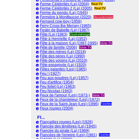
Ferme Célébrités (La) (2004)
Real TV
Ferme Célébrités 2 (La) (2005)
Real TV
Ferme du pendu (La) (1945)
Fermière à Montfaucon (2020)
Documentaire
Fernand cow-boy (1956)
Ferry Cross the Mersey (1965)
Festin de Babette (Le) (1987)
Fête (La) (1963)
Court-métrage
Fête à Henriette (La) (1952)
Fête à la maison (La) (1987-1995)
Série TV
Fête de famille (2006)
Série TV
Fête des mères (La) (2018)
Fête des pères (La) (1990)
Fête des voisins (La) (2010)
Fête espagnole (La) (1920)
Fêtes galantes (Les) (1965)
Feu ! (1927)
Feu aux poudres (Le) (1957)
Feu d'artifice (1954)
Feu follet (Le) (1963)
Feu Nicolas (1943)
Feux de l'amour (Les) (1973-)
Série TV
Feux de la chandeleur (Les) (1972)
Feux de la Saint-Jean (Les) (1996)
Téléfilm
Feux rouges (2004)
FI...
Fiançailles rouges (Les) (1926)
Fiancée des ténèbres (La) (1945)
Fiancée du pirate (La) (1969)
Fiancées de l'empire (Les) (1981)
Téléfilm