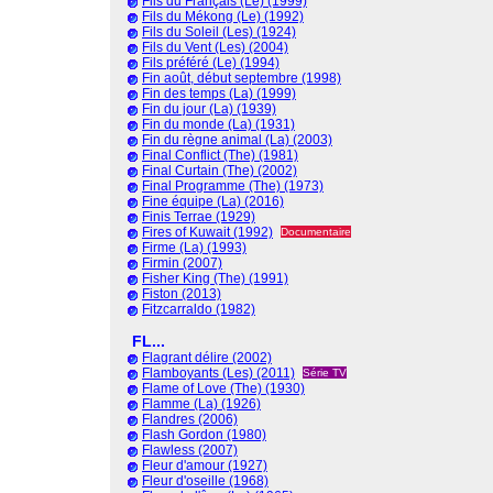
Fils du Français (Le) (1999)
Fils du Mékong (Le) (1992)
Fils du Soleil (Les) (1924)
Fils du Vent (Les) (2004)
Fils préféré (Le) (1994)
Fin août, début septembre (1998)
Fin des temps (La) (1999)
Fin du jour (La) (1939)
Fin du monde (La) (1931)
Fin du règne animal (La) (2003)
Final Conflict (The) (1981)
Final Curtain (The) (2002)
Final Programme (The) (1973)
Fine équipe (La) (2016)
Finis Terrae (1929)
Fires of Kuwait (1992)
Documentaire
Firme (La) (1993)
Firmin (2007)
Fisher King (The) (1991)
Fiston (2013)
Fitzcarraldo (1982)
FL...
Flagrant délire (2002)
Flamboyants (Les) (2011)
Série TV
Flame of Love (The) (1930)
Flamme (La) (1926)
Flandres (2006)
Flash Gordon (1980)
Flawless (2007)
Fleur d'amour (1927)
Fleur d'oseille (1968)