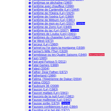
Fantômas se déchaîne (1965)
Fantôme avec chauffeur (1996)
Fantôme de Canterville (Le) (1944)
Fantôme de l'Opéra (Le) (1925)
Fantôme de l'opéra (Le) (1989)
Fantôme de Milburn (Le) (1981)
Fantôme de mon ex (Le) (2007)
Téléfilm
Fantôme de Zorro (Le) (1949)
Fantôme du lac (Le) (2007)
Téléfilm
Fantômes de Louba (Les) (2001)
Fantômes du chapelier (Les) (1982)
Far West (1973)
Farceur (Le) (1960)
Farinet ou l'or dans la montagne (1938)
Farmer's Wife (The) (1928)
Farrebique ou les Quatre Saisons (1946)
Documentaire
Fast (1995)
Fast and Furious 5 (2011)
Fatal Games (1988)
Fated (2004)
Father, Dear Father (1972)
Fatherland (1986)
Fatima, l'Algérienne de Dakar (2004)
Fatma (2002)
Faubourg 36 (2008)
Faucon (Le) (1983)
Faucon maltais (Le) (1941)
Faucons de la nuit (Les) (1981)
Fausse maîtresse (La) (1942)
Fausse sortie (1979)
Téléfilm
Fausses confidences (Les) (1984)
Faustine et le bel été (1972)