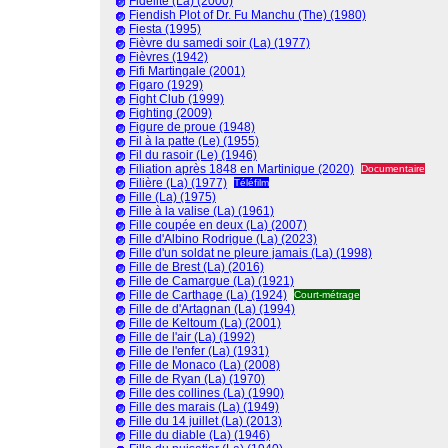
Fidélité (La) (2000)
Fiendish Plot of Dr. Fu Manchu (The) (1980)
Fiesta (1995)
Fièvre du samedi soir (La) (1977)
Fièvres (1942)
Fifi Martingale (2001)
Figaro (1929)
Fight Club (1999)
Fighting (2009)
Figure de proue (1948)
Fil à la patte (Le) (1955)
Fil du rasoir (Le) (1946)
Filiation après 1848 en Martinique (2020)
Documentaire
Filière (La) (1977)
Téléfilm
Fille (La) (1975)
Fille à la valise (La) (1961)
Fille coupée en deux (La) (2007)
Fille d'Albino Rodrigue (La) (2023)
Fille d'un soldat ne pleure jamais (La) (1998)
Fille de Brest (La) (2016)
Fille de Camargue (La) (1921)
Fille de Carthage (La) (1924)
Court-métrage
Fille de d'Artagnan (La) (1994)
Fille de Keltoum (La) (2001)
Fille de l'air (La) (1992)
Fille de l'enfer (La) (1931)
Fille de Monaco (La) (2008)
Fille de Ryan (La) (1970)
Fille des collines (La) (1990)
Fille des marais (La) (1949)
Fille du 14 juillet (La) (2013)
Fille du diable (La) (1946)