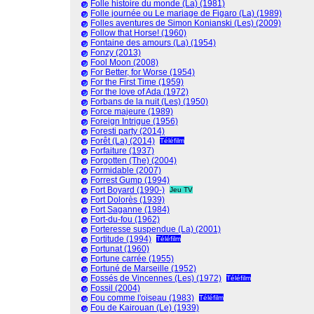
Folle histoire du monde (La) (1981)
Folle journée ou Le mariage de Figaro (La) (1989)
Folles aventures de Simon Konianski (Les) (2009)
Follow that Horse! (1960)
Fontaine des amours (La) (1954)
Fonzy (2013)
Fool Moon (2008)
For Better, for Worse (1954)
For the First Time (1959)
For the love of Ada (1972)
Forbans de la nuit (Les) (1950)
Force majeure (1989)
Foreign Intrigue (1956)
Foresti party (2014)
Forêt (La) (2014)
Téléfilm
Forfaiture (1937)
Forgotten (The) (2004)
Formidable (2007)
Forrest Gump (1994)
Fort Boyard (1990-)
Jeu TV
Fort Dolorès (1939)
Fort Saganne (1984)
Fort-du-fou (1962)
Forteresse suspendue (La) (2001)
Fortitude (1994)
Téléfilm
Fortunat (1960)
Fortune carrée (1955)
Fortuné de Marseille (1952)
Fossés de Vincennes (Les) (1972)
Téléfilm
Fossil (2004)
Fou comme l'oiseau (1983)
Téléfilm
Fou de Kairouan (Le) (1939)