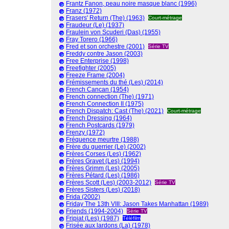
Frantz Fanon, peau noire masque blanc (1996)
Franz (1972)
Frasers' Return (The) (1963)
Court-métrage
Fraudeur (Le) (1937)
Fraulein von Scuderi (Das) (1955)
Fray Torero (1966)
Fred et son orchestre (2001)
Série TV
Freddy contre Jason (2003)
Free Enterprise (1998)
Freefighter (2005)
Freeze Frame (2004)
Frémissements du thé (Les) (2014)
French Cancan (1954)
French connection (The) (1971)
French Connection II (1975)
French Dispatch: Cast (The) (2021)
Court-métrage
French Dressing (1964)
French Postcards (1979)
Frenzy (1972)
Fréquence meurtre (1988)
Frère du guerrier (Le) (2002)
Frères Corses (Les) (1962)
Frères Gravet (Les) (1994)
Frères Grimm (Les) (2005)
Frères Pétard (Les) (1986)
Frères Scott (Les) (2003-2012)
Série TV
Frères Sisters (Les) (2018)
Frida (2002)
Friday The 13th VIII: Jason Takes Manhattan (1989)
Friends (1994-2004)
Série TV
Fripiat (Les) (1987)
Téléfilm
Frisée aux lardons (La) (1978)