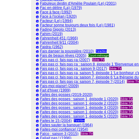
Fabuleux destin d'Amélie Poulain (Le) (2001)
Fac en délire (La) (1979)
Face à face (1992)
Face à l'océan (1920)
Facteur (Le) (1994)
Facteur sonne toujours deux fois (Le) (1981)
Fading Gigolo (2013)
Fahim (2019)
Fahrenheit 451 (1966)
Fahrenheit 9/11 (2004)
Faidra (1962)
Fais danser la poussière (2010)
Téléfilm
Fais de beaux rêves (2005)
Court-métrage
Fais pas ci, fais pas ça (2007)
Série TV
Fais pas ci, fais pas ça : saison 8, épisode 1 'Bienvenue e
Fais pas ci, fais pas ça : saison 9 (2017)
Série TV
Fais pas ci, fais pas ça, saison 5, épisode 1 'Le bonheur, c'
Fais pas ci, fais pas ça: saison 7, épisode 6 'La thérapie d
Fais pas ci, fais pas ça: saison 7, épisode ? (2014)
Série T
Fais-moi plaisir! (2009)
Fait d'hiver (1999)
Faites des gosses (2019-2020)
Faites des gosses : saison 1, épisode 1 (2020)
Série TV
Faites des gosses : saison 1, épisode 2 (2020)
Série TV
Faites des gosses : saison 1, épisode 3 (2020)
Série TV
Faites des gosses : saison 1, épisode 4 (2020)
Série TV
Faites des gosses : saison 1, épisode 5 (2020)
Série TV
Faites le 15 (2004)
Téléfilm
Faites sauter la banque! (1964)
Faites-moi confiance! (1954)
Falco : saison 3 (2015)
Série TV
Fallait pas ! (1996)