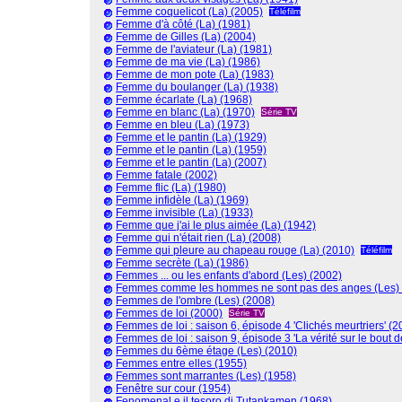
Femme coquelicot (La) (2005)
Téléfilm
Femme d'à côté (La) (1981)
Femme de Gilles (La) (2004)
Femme de l'aviateur (La) (1981)
Femme de ma vie (La) (1986)
Femme de mon pote (La) (1983)
Femme du boulanger (La) (1938)
Femme écarlate (La) (1968)
Femme en blanc (La) (1970)
Série TV
Femme en bleu (La) (1973)
Femme et le pantin (La) (1929)
Femme et le pantin (La) (1959)
Femme et le pantin (La) (2007)
Femme fatale (2002)
Femme flic (La) (1980)
Femme infidèle (La) (1969)
Femme invisible (La) (1933)
Femme que j'ai le plus aimée (La) (1942)
Femme qui n'était rien (La) (2008)
Femme qui pleure au chapeau rouge (La) (2010)
Téléfilm
Femme secrète (La) (1986)
Femmes ... ou les enfants d'abord (Les) (2002)
Femmes comme les hommes ne sont pas des anges (Les) 
Femmes de l'ombre (Les) (2008)
Femmes de loi (2000)
Série TV
Femmes de loi : saison 6, épisode 4 'Clichés meurtriers' (2
Femmes de loi : saison 9, épisode 3 'La vérité sur le bout d
Femmes du 6ème étage (Les) (2010)
Femmes entre elles (1955)
Femmes sont marrantes (Les) (1958)
Fenêtre sur cour (1954)
Fenomenal e il tesoro di Tutankamen (1968)