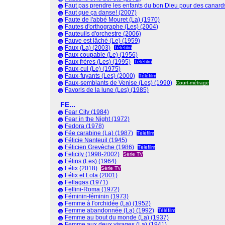
Faut pas prendre les enfants du bon Dieu pour des canar
Faut que ça danse! (2007)
Faute de l'abbé Mouret (La) (1970)
Fautes d'orthographe (Les) (2004)
Fauteuils d'orchestre (2006)
Fauve est lâché (Le) (1959)
Faux (La) (2003)
Téléfilm
Faux coupable (Le) (1956)
Faux frères (Les) (1995)
Téléfilm
Faux-cul (Le) (1975)
Faux-fuyants (Les) (2000)
Téléfilm
Faux-semblants de Venise (Les) (1990)
Court-métrage
Favoris de la lune (Les) (1985)
FE...
Fear City (1984)
Fear in the Night (1972)
Fedora (1978)
Fée carabine (La) (1987)
Téléfilm
Félicie Nanteuil (1945)
Félicien Grevèche (1986)
Téléfilm
Felicity (1998-2002)
Série TV
Félins (Les) (1964)
Félix (2018)
Série TV
Félix et Lola (2001)
Fellagas (1971)
Fellini-Roma (1972)
Féminin-féminin (1973)
Femme à l'orchidée (La) (1952)
Femme abandonnée (La) (1992)
Téléfilm
Femme au bout du monde (La) (1937)
Femme aux deux visages (La) (1941)