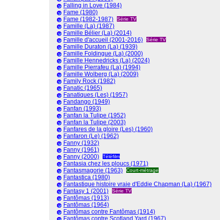
Falling in Love (1984)
Fame (1980)
Fame (1982-1987)
Série TV
Famille (La) (1987)
Famille Bélier (La) (2014)
Famille d'accueil (2001-2016)
Série TV
Famille Duraton (La) (1939)
Famille Foldingue (La) (2000)
Famille Hennedricks (La) (2024)
Famille Pierrafeu (La) (1994)
Famille Wolberg (La) (2009)
Family Rock (1982)
Fanatic (1965)
Fanatiques (Les) (1957)
Fandango (1949)
Fanfan (1993)
Fanfan la Tulipe (1952)
Fanfan la Tulipe (2003)
Fanfares de la gloire (Les) (1960)
Fanfaron (Le) (1962)
Fanny (1932)
Fanny (1961)
Fanny (2000)
Téléfilm
Fantasia chez les ploucs (1971)
Fantasmagorie (1963)
Court-métrage
Fantastica (1980)
Fantastique histoire vraie d'Eddie Chapman (La) (1967)
Fantasy 1 (2001)
Série TV
Fantômas (1913)
Fantômas (1964)
Fantômas contre Fantômas (1914)
Fantômas contre Scotland Yard (1967)