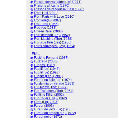
Frisson des vampires (Le) (1971)
Frissons africains (1970)
Frissons de l'angoisse (Les) (1975)
From Hell (2001)
From Paris with Love (2010)
Frontière(s) (2007)
Frou-Frou (1955)
Froufrou (1938)
Frozen River (2008)
Fruit défendu (Le) (1952)
Fruit Machine (The) (1988)
Fruits de l'été (Les) (1955)
Fruits sauvages (Les) (1954)
FU...
Fucking Fernand (1987)
Fuckland (2000)
Fuegos (1987)
Fugitif (Le) (1946)
Fugitif (Le) (1993)
Fugitifs (Les) (1986)
Führer en folie (Le) (1974)
Fuiste mia un verano (1969)
Full Monty (The) (1997)
Full Treatment (The) (1961)
Fulltime Killer (2001)
Fur Collar (The) (1962)
Furet (Le) (2003)
Fureur (2003)
Fureur de vivre (La) (1955)
Fureur du dragon (La) (1972)
Fureur noire (1972)