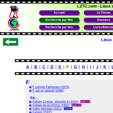
L2TC.com
-
Lieux 
Accueil
Le Forum
Recherche par film
Dossiers
Recherche par lieu
Livres/Interne
Lieux 
A
|
B
|
C
|
D
|
E
|
F
|
G
|
H
|
I
|
J
|
K
|
F
F comme Fairbanks (1976)
F. est un salaud (1998)
FA...
Fabien Cosma : épisode 8 (2004)
Série TV
Fabien de la Drôme (1983)
Série TV
Fabio Montale (2001)
Téléfilm
Fabled (2002)