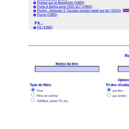
Fureur sur le Bosphore (1965)
Furia à Bahia pour OSS 117 (1965)
Furies : épisode 3 'J'aurais jamais parié sur toi' (2024)
Séri
Furyo (1983)
FX...
FX (1986)
R
Mot(s) du titre
Option
Type de films
Tri des résult
Tous
par titre
Films de cinéma
par année
Téléfilms, séries TV, etc.