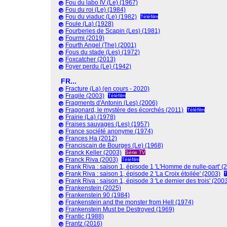
Fou du labo IV (Le) (1967)
Fou du roi (Le) (1984)
Fou du viaduc (Le) (1982)
Téléfilm
Foule (La) (1928)
Fourberies de Scapin (Les) (1981)
Fourmi (2019)
Fourth Angel (The) (2001)
Fous du stade (Les) (1972)
Foxcatcher (2013)
Foyer perdu (Le) (1942)
FR...
Fracture (La) (en cours - 2020)
Fragile (2003)
Téléfilm
Fragments d'Antonin (Les) (2006)
Fragonard, le mystère des écorchés (2011)
Téléfilm
Frairie (La) (1978)
Fraises sauvages (Les) (1957)
France société anonyme (1974)
Frances Ha (2012)
Franciscain de Bourges (Le) (1968)
Franck Keller (2003)
Série TV
Franck Riva (2003)
Téléfilm
Frank Riva : saison 1, épisode 1 'L'Homme de nulle-part' (
Frank Riva : saison 1, épisode 2 'La Croix étoilée' (2003)
T
Frank Riva : saison 1, épisode 3 'Le dernier des trois' (200
Frankenstein (2025)
Frankenstein 90 (1984)
Frankenstein and the monster from Hell (1974)
Frankenstein Must be Destroyed (1969)
Frantic (1988)
Frantz (2016)