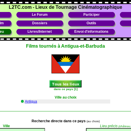
L2TC.com
-
Lieux de Tournage Cinématographique
Le Forum
Participer
ilm
Dossiers
Outils
ieu
Livres/Internet
Envoi d'informations
Films tournés à Antigua-et-Barbuda
dans ce pays [1]
Ville au choix
Antigua
Recherche directe
dans ce pays
(au choix)
Ville
Lieu précis
(château, 