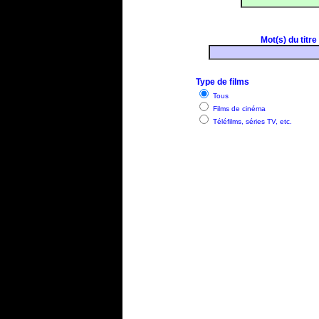
Mot(s) du titre
Type de films
Tous
Films de cinéma
Téléfilms, séries TV, etc.