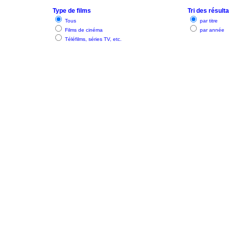
Type de films
Tri des résult
Tous
par titre
Films de cinéma
par année
Téléfilms, séries TV, etc.