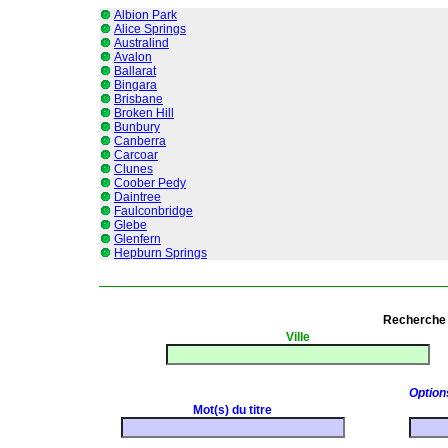
Albion Park
Alice Springs
Australind
Avalon
Ballarat
Bingara
Brisbane
Broken Hill
Bunbury
Canberra
Carcoar
Clunes
Coober Pedy
Daintree
Faulconbridge
Glebe
Glenfern
Hepburn Springs
Recherche 
Ville
Option
Mot(s) du titre