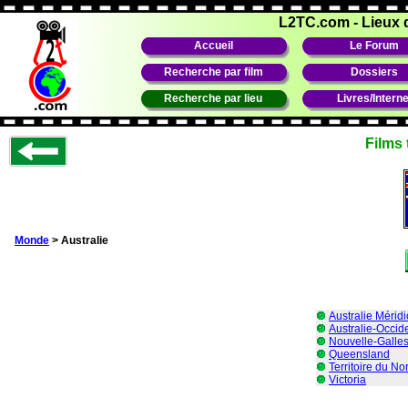
L2TC.com
-
Lieux 
Accueil
Le Forum
Recherche par film
Dossiers
Recherche par lieu
Livres/Interne
Films 
Monde
> Australie
Australie Mérid
Australie-Occid
Nouvelle-Galle
Queensland
Territoire du No
Victoria