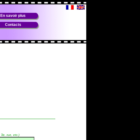
En savoir plus
Contacts
île, rue, etc.)