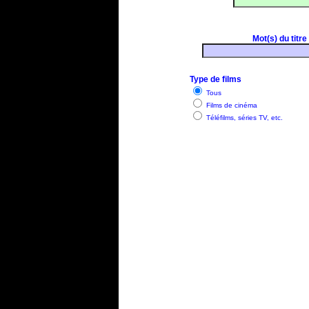
Mot(s) du titre
Type de films
Tous
Films de cinéma
Téléfilms, séries TV, etc.