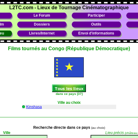
L2TC.com
-
Lieux de Tournage Cinématographique
Le Forum
Participer
ilm
Dossiers
Outils
ieu
Livres/Internet
Envoi d'informations
Films tournés au Congo (République Démocratique)
dans ce pays [37]
Ville au choix
Kinshasa
Recherche directe
dans ce pays
(au choix)
Ville
Lieu précis
(château, 