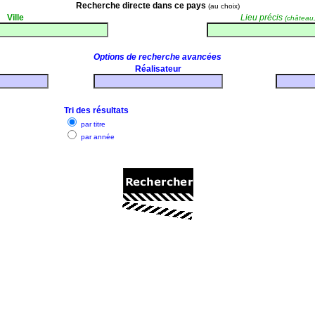
Recherche directe
dans ce pays
(au choix)
Ville
Lieu précis
(château, 
Options de recherche avancées
Réalisateur
Tri des résultats
par titre
par année