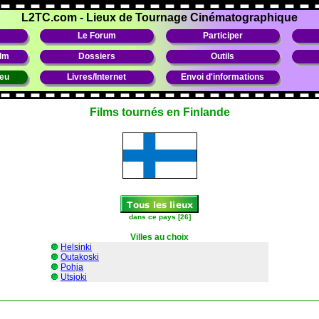
L2TC.com
-
Lieux de Tournage Cinématographique
Le Forum
Participer
ilm
Dossiers
Outils
ieu
Livres/Internet
Envoi d'informations
Films tournés en Finlande
dans ce pays [26]
Villes au choix
Helsinki
Outakoski
Pohja
Utsjoki