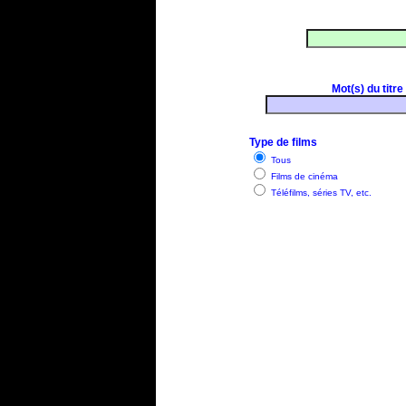
Mot(s) du titre
Type de films
Tous
Films de cinéma
Téléfilms, séries TV, etc.