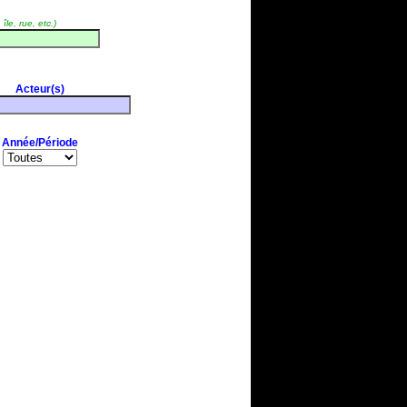
île, rue, etc.)
Acteur(s)
Année/Période