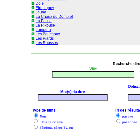
Dole
Etrepigney
Jouhe
La Chaux du Dombief
La Pesse
La Rixouse
Lamoura
Les Bouchoux
Les Piards
Les Rousses
Recherche dir
Ville
Option
Mot(s) du titre
Type de films
Tri des résult
Tous
par titre
Films de cinéma
par année
Téléfilms, séries TV, etc.