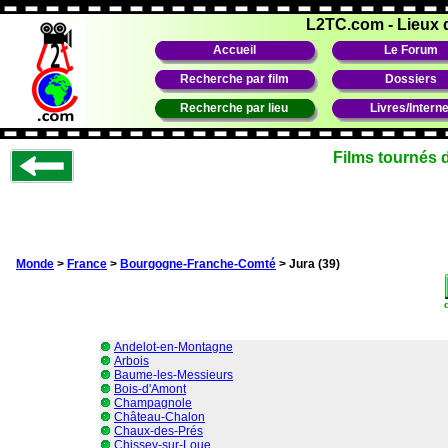
L2TC.com
-
Lieux 
Accueil
Le Forum
Recherche par film
Dossiers
Recherche par lieu
Livres/Interne
Films tournés 
Monde
>
France
>
Bourgogne-Franche-Comté
> Jura (39)
Andelot-en-Montagne
Arbois
Baume-les-Messieurs
Bois-d'Amont
Champagnole
Château-Chalon
Chaux-des-Prés
Chissey-sur-Loue