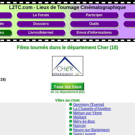
L2TC.com
-
Lieux de Tournage Cinématographique
Le Forum
Participer
ilm
Dossiers
Outils
ieu
Livres/Internet
Envoi d'informations
Films tournés dans le département Cher (18)
(18)
de ce département [43]
Villes au choix
Germigny l'Exempt
La Chapelle-d'Angillon
Mehun-sur-Yèvre
Meillant
Méry-ès-Bois
Nançay
Neuvy-sur-Barangeon
Saint-Laurent