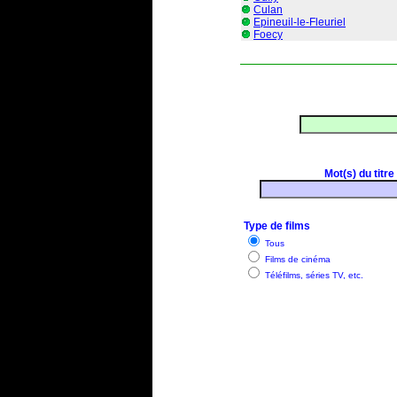
Culan
Epineuil-le-Fleuriel
Foecy
Mot(s) du titre
Type de films
Tous
Films de cinéma
Téléfilms, séries TV, etc.