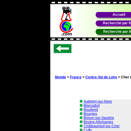
Accueil
Recherche par f
Recherche par l
Monde
>
France
>
Centre-Val de Loire
> Cher 
Aubigny-sur-Nere
Blancafort
Boulleret
Bourges
Brinon-sur-Sauldre
Bruère-Allichamps
Châteauneuf-sur-Cher
Cuffy