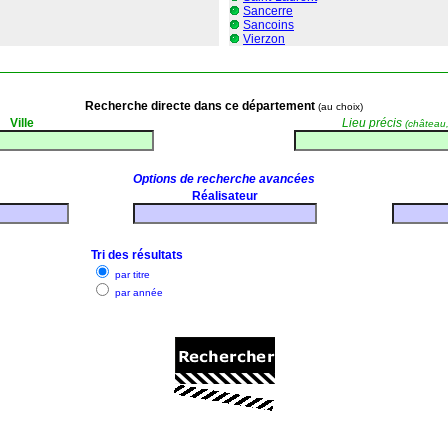
Sancerre
Sancoins
Vierzon
Recherche directe
dans ce département
(au choix)
Ville
Lieu précis
(château, 
Options de recherche avancées
Réalisateur
Tri des résultats
par titre
par année