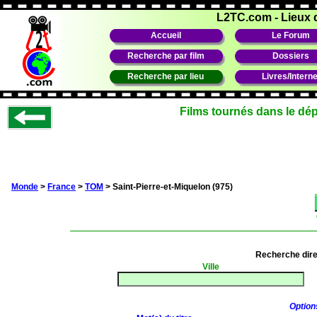
L2TC.com
-
Lieux 
Accueil
Le Forum
Recherche par film
Dossiers
Recherche par lieu
Livres/Interne
Films tournés dans le dép
Monde
>
France
>
TOM
> Saint-Pierre-et-Miquelon (975)
Recherche dir
Ville
Option