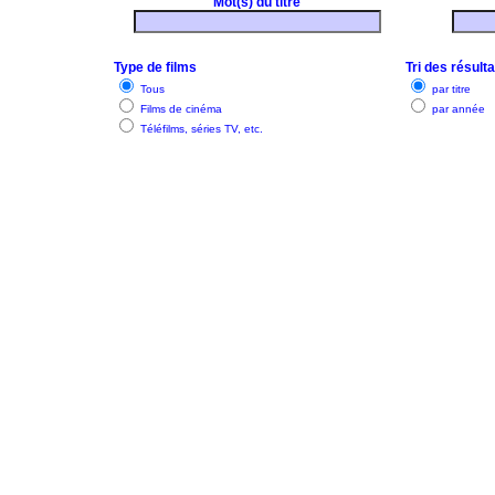
Mot(s) du titre
Type de films
Tri des résult
Tous
par titre
Films de cinéma
par année
Téléfilms, séries TV, etc.