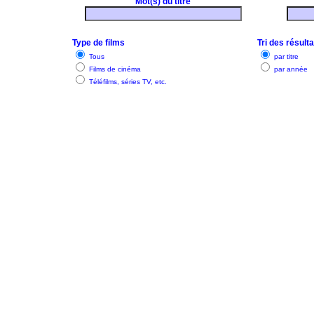
Mot(s) du titre
Type de films
Tri des résult
Tous
par titre
Films de cinéma
par année
Téléfilms, séries TV, etc.