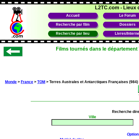
L2TC.com
-
Lieux 
Accueil
Le Forum
Recherche par film
Dossiers
Recherche par lieu
Livres/Interne
Films tournés dans le département 
Monde
>
France
>
TOM
> Terres Australes et Antarctiques Françaises (984)
Recherche dir
Ville
Option