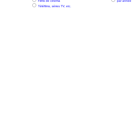
Films de cinéma
par année
Téléfilms, séries TV, etc.