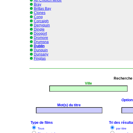
An Chloich Mhoir
Bray
Brittas Bay
Clones
Cong
Corcaigh
Derryquin
Dingle
Doogort
Dromore
Drumsna
Dublin
Dunquin
Dunsany
Finglas
Recherche 
Ville
Option
Mot(s) du titre
Type de films
Tri des résult
Tous
par titre