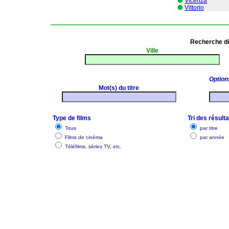
Vicenza
Vittorio
Recherche di
Ville
Option
Mot(s) du titre
Type de films
Tri des résult
Tous
par titre
Films de cinéma
par année
Téléfilms, séries TV, etc.