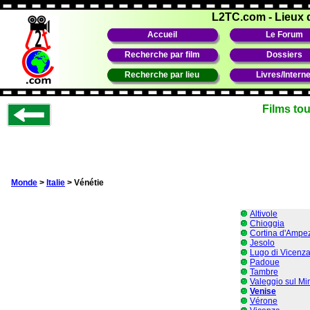
L2TC.com
-
Lieux 
Accueil
Le Forum
Recherche par film
Dossiers
Recherche par lieu
Livres/Interne
Films to
Monde
>
Italie
> Vénétie
Altivole
Chioggia
Cortina d'Ampe
Jesolo
Lugo di Vicenz
Padoue
Tambre
Valeggio sul Mi
Venise
Vérone